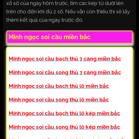
xổ số của ngày hôm trước, tìm các kép từ dưới lên
trên cho đến khi đủ 2 số. Nếu vẫn còn thiếu thì sẽ lấy
thêm kết quả của ngày trước đó.
Minh ngọc soi cầu miền bắc
Minh ngọc soi cầu bạch thủ 3 càng miền bắc
Minh ngọc soi cầu song thủ 3 càng miền bắc
Minh ngọc soi cầu bạch thủ lô miền bắc
Minh ngọc soi cầu song thủ lô miền bắc
Minh ngọc soi cầu bạch thủ lô kép miền bắc
Minh ngọc soi cầu song thủ lô kép miền bắc