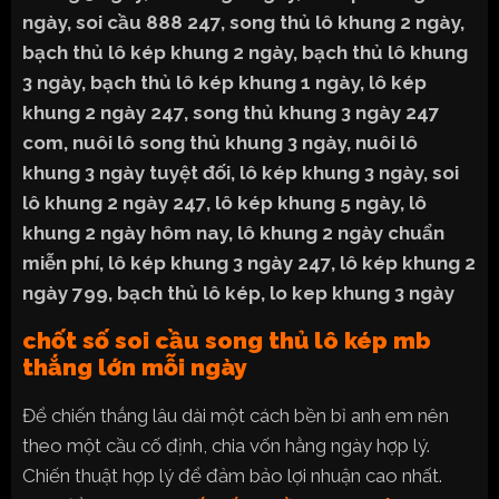
ngày, soi cầu 888 247, song thủ lô khung 2 ngày,
bạch thủ lô kép khung 2 ngày, bạch thủ lô khung
3 ngày, bạch thủ lô kép khung 1 ngày, lô kép
khung 2 ngày 247, song thủ khung 3 ngày 247
com, nuôi lô song thủ khung 3 ngày, nuôi lô
khung 3 ngày tuyệt đối, lô kép khung 3 ngày, soi
lô khung 2 ngày 247, lô kép khung 5 ngày, lô
khung 2 ngày hôm nay, lô khung 2 ngày chuẩn
miễn phí, lô kép khung 3 ngày 247, lô kép khung 2
ngày 799, bạch thủ lô kép, lo kep khung 3 ngày
chốt số soi cầu song thủ lô kép mb
thắng lớn mỗi ngày
Để chiến thắng lâu dài một cách bền bỉ anh em nên
theo một cầu cố định, chia vốn hằng ngày hợp lý.
Chiến thuật hợp lý để đảm bảo lợi nhuận cao nhất.