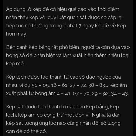
Áp dụng lô kép để có hiệu quả cao vào thời điểm
nhận thấy kép về, quy luật quan sát được số cặp lại
tiếp tục nổ thưởng trong ít nhất 7 ngày khi đề về kép
hôm nay.
Bên cạnh kép bằng rất phổ biến, người ta còn dựa vào
bóng số để phân biệt và làm xuất hiện thêm nhiều loại
kép mới.
Kép lệch được tạo thành từ các số đảo ngược của
nhau, ví dụ 50 – 05, 16 – 61, 27 – 72, 38 – 83,.. Kép âm
xuất phát từ bóng âm 4 – 41, 07 – 70, 29 – 92, 34 – 43.
Kép sát được tạo thành từ các dàn kép bằng, kép
lệch, kép âm có cộng trừ một đơn vị. Nghĩa là dàn
kép sát tương ứng lúc nào cũng nhân đôi số lượng
con đề có thể có.