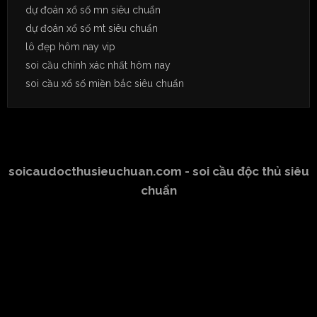
dự đoán xổ số mn siêu chuẩn
dự đoán xổ số mt siêu chuẩn
lô đẹp hôm nay vip
soi cầu chính xác nhất hôm nay
soi cầu xổ số miền bắc siêu chuẩn
soicaudocthusieuchuan.com - soi cầu độc thủ siêu
chuẩn