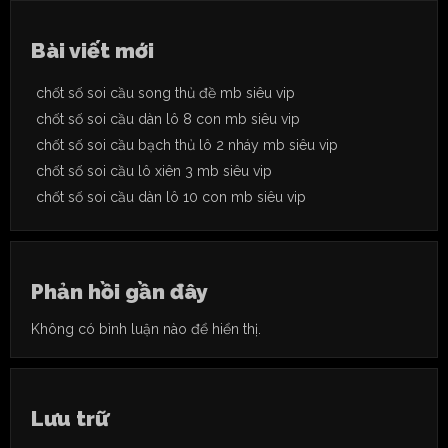
Bài viết mới
chốt số soi cầu song thủ đề mb siêu vip
chốt số soi cầu dàn lô 8 con mb siêu vip
chốt số soi cầu bạch thủ lô 2 nháy mb siêu vip
chốt số soi cầu lô xiên 3 mb siêu vip
chốt số soi cầu dàn lô 10 con mb siêu vip
Phản hồi gần đây
Không có bình luận nào để hiển thị.
Lưu trữ