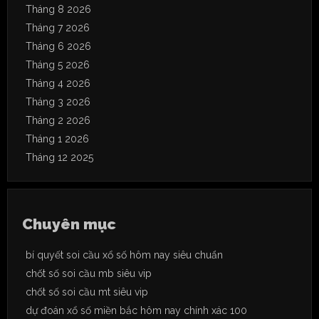
Tháng 8 2026
Tháng 7 2026
Tháng 6 2026
Tháng 5 2026
Tháng 4 2026
Tháng 3 2026
Tháng 2 2026
Tháng 1 2026
Tháng 12 2025
Chuyên mục
bí quyết soi cầu xổ số hôm nay siêu chuẩn
chốt số soi cầu mb siêu vip
chốt số soi cầu mt siêu vip
dự đoán xổ số miền bắc hôm nay chính xác 100