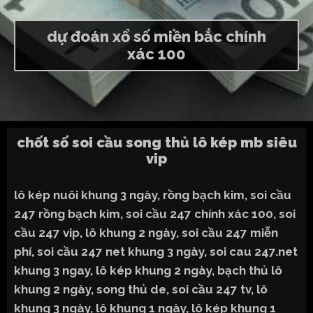
dự đoán xổ số miền bắc chính
xác 100
chốt số soi cầu song thủ lô kép mb siêu
vip
lô kép nuôi khung 3 ngày, rồng bạch kim, soi cầu
247 rồng bạch kim, soi cầu 247 chính xác 100, soi
cầu 247 vip, lô khung 2 ngày, soi cầu 247 miễn
phí, soi cầu 247 net khung 3 ngày, soi cau 247.net
khung 3 ngay, lô kép khung 2 ngày, bạch thủ lô
khung 2 ngày, song thủ de, soi cầu 247 tv, lô
khung 3 ngày, lô khung 1 ngày, lô kép khung 1