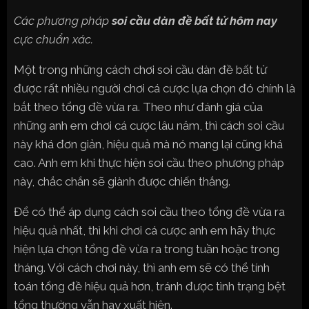
Các phương pháp
soi cầu dàn đề bất tử hôm nay
cực chuẩn xác.
Một trong những cách chơi soi cầu dàn đề bất tử
được rất nhiều người chơi cá cược lựa chọn đó chính là
bắt theo tổng đề vừa ra. Theo như đánh giá của
những anh em chơi cá cược lâu năm, thì cách soi cầu
này khá đơn giản, hiệu quả mà nó mang lại cũng khá
cao. Anh em khi thực hiện soi cầu theo phương pháp
này, chắc chắn sẽ giành được chiến thắng.
Để có thể áp dụng cách soi cầu theo tổng đề vừa ra
hiệu quả nhất, thì khi chơi cá cược anh em hãy thực
hiện lựa chọn tổng đề vừa ra trong tuần hoặc trong
tháng. Với cách chơi này, thì anh em sẽ có thể tính
toán tổng đề hiệu quả hơn, tránh được tình trạng bệt
tổng thường vẫn hay xuất hiện.