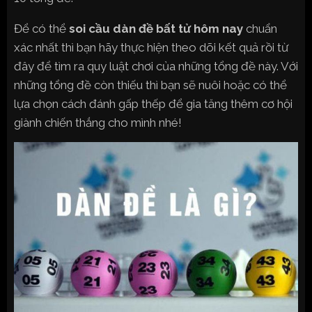
Để có thể
soi cầu dàn đề bất tử hôm nay
chuẩn
xác nhất thì bạn hãy thực hiện theo dõi kết quả rồi từ
đây để tìm ra quy luật chơi của những tổng đề này. Với
những tổng đề còn thiếu thì bạn sẽ nuôi hoặc có thể
lựa chọn cách đánh gấp thếp để gia tăng thêm cơ hội
giành chiến thắng cho mình nhé!