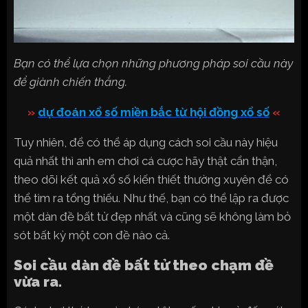
Bạn có thể lựa chọn những phương pháp soi cầu này
để giành chiến thắng.
»
dự đoán xổ số miền bắc từ hội đồng xổ số
«
Tuy nhiên, để có thể áp dụng cách soi cầu này hiệu
quả nhất thì anh em chơi cá cược hãy thật cẩn thận,
theo dõi kết quả xổ số kiến thiết thường xuyên để có
thể tìm ra tổng thiếu. Như thế, bạn có thể lập ra được
một dàn đề bất tử đẹp nhất và cũng sẽ không làm bỏ
sót bất kỳ một con đề nào cả.
Soi cầu dàn đề bất tử theo chạm đề
vừa ra.