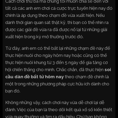
Cách chơi thứ ba mà chúng tôi muốn chia sẻ đến với
tất cả các anh em chơi cá cược trực tuyến hiện nay đó
chính là áp dụng theo chạm đề vừa xuất hiện. Nếu
dành thời gian quan sát thật kỹ, thì bạn có thể nhìn ra
được các giải đề vừa ra đã được nổ lại từ những giải
xuất hiện trong kỳ mở thưởng trước đó.
Từ đây, anh em có thể bắt lại những chạm đề này để
thực hiện nuôi cho ngày hôm nay hoặc cũng có thể
thực hiện nuôi khung từ 3 đến 5 ngày để gia tăng cơ
hội chiến thắng cho mình. Chắc chắn, đã thực hiện
soi
cầu dàn đề bất tử hôm nay
theo chạm đề chính là
một trong những phương pháp cực hữu ích dành cho
bạn đó.
Không những vậy, cách chơi này vừa dễ chơi lại dễ
đánh. Việc của bạn là theo dõi kết quả xổ số kiến thiết
vừa quay thưởng và tìm ra dấu hiệu. Chứ bạn không