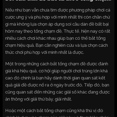
Nếu như bạn vẫn chưa tìm được phương pháp chơi cá
cược ưng ý và phù hợp với mình nhất thì còn chần chừ
gì mà không lựa chọn áp dụng soi cầu dàn đề bất bại
hôm nay theo tổng chạm đề. Thực tế, hiện nay có rất
nhiều cách chơi khác nhau giúp bạn có thể bắt tổng
chạm hiệu quả. Bạn cần nghiên cứu và lựa chọn cách
thức chơi phù hợp với mình nhất là được.
Một trong những cách bắt tổng chạm đề được đánh
giá khá hiệu quả, cơ hội giúp người chơi trúng lớn khá
cao đó chính là bạn hãy dành thời gian quan sát kết
quả giải đề được nổ ra ở ngày trước đó. Tiếp đó, bạn
cũng quan sát đến những các giải số khác đang được
ăn thông với giải thứ bảy, giải nhất.
Hoặc một cách bắt tổng chạm cũng khá thú vị đó