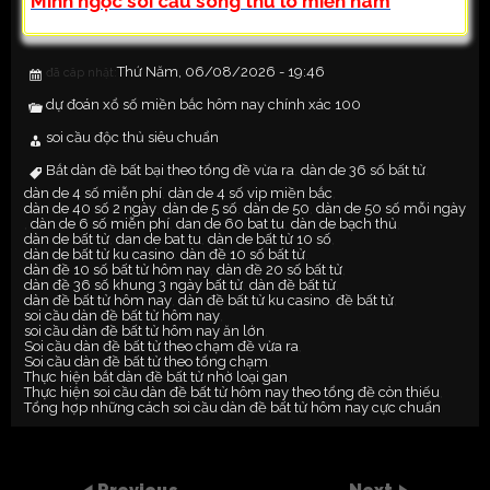
Minh ngọc soi cầu song thủ lô miền nam
Thứ Năm, 06/08/2026 - 19:46
đã câp nhật:
dự đoán xổ số miền bắc hôm nay chính xác 100
soi cầu độc thủ siêu chuẩn
Bắt dàn đề bất bại theo tổng đề vừa ra
dàn de 36 số bất tử
,
,
dàn de 4 số miễn phí
dàn de 4 số vip miền bắc
,
,
dàn de 40 số 2 ngày
dàn de 5 số
dàn de 50
dàn de 50 số mỗi ngày
,
,
,
dàn de 6 số miễn phí
dan de 60 bat tu
dàn de bạch thủ
,
,
,
,
dàn de bất tử
dan de bat tu
dàn de bất tử 10 số
,
,
,
dàn de bất tử ku casino
dàn đề 10 số bất tử
,
,
dàn đề 10 số bất tử hôm nay
dàn đề 20 số bất tử
,
,
dàn đề 36 số khung 3 ngày bất tử
dàn đề bất tử
,
,
dàn đề bất tử hôm nay
dàn đề bất tử ku casino
đề bất tử
,
,
,
soi cầu dàn đề bất tử hôm nay
,
soi cầu dàn đề bất tử hôm nay ăn lớn
,
Soi cầu dàn đề bất tử theo chạm đề vừa ra
,
Soi cầu dàn đề bất tử theo tổng chạm
,
Thực hiện bắt dàn đề bất tử nhờ loại gan
,
Thực hiện soi cầu dàn đề bất tử hôm nay theo tổng đề còn thiếu
,
Tổng hợp những cách soi cầu dàn đề bất tử hôm nay cực chuẩn
Previous
Next