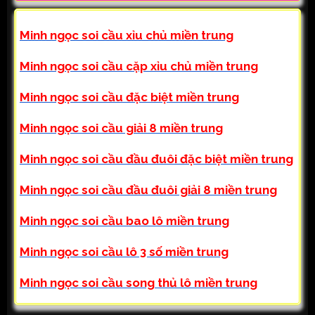
Minh ngọc soi cầu xỉu chủ miền trung
Minh ngọc soi cầu cặp xỉu chủ miền trung
Minh ngọc soi cầu đặc biệt miền trung
Minh ngọc soi cầu giải 8 miền trung
Minh ngọc soi cầu đầu đuôi đặc biệt miền trung
Minh ngọc soi cầu đầu đuôi giải 8 miền trung
Minh ngọc soi cầu bao lô miền trung
Minh ngọc soi cầu lô 3 số miền trung
Minh ngọc soi cầu song thủ lô miền trung