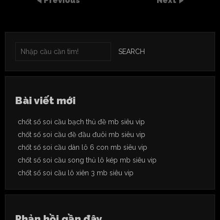
SEARCH
Bài viết mới
chốt số soi cầu bạch thủ đề mb siêu vip
chốt số soi cầu đề đầu đuôi mb siêu vip
chốt số soi cầu dàn lô 6 con mb siêu vip
chốt số soi cầu song thủ lô kép mb siêu vip
chốt số soi cầu lô xiên 3 mb siêu vip
Phản hồi gần đây