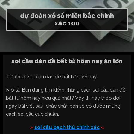
dự đoán xổ số miền bắc chính
xác 100
soi cầu dàn đề bất tử hôm nay ăn lớn
Từ khoá: Soi cầu dàn đề bất tử hôm nay.
Mô tả: Bạn đang tìm kiếm những cách soi cầu dàn đề
bất tử hôm nay hiệu quả nhất? Vậy thì hãy theo dõi
ngay bài viết sau, chắc chắn bạn sẽ có được những
cách soi cầu cực chuẩn.
»
soi cầu bạch thủ chính xác
«