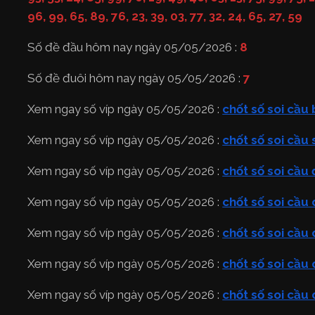
96, 99, 65, 89, 76, 23, 39, 03, 77, 32, 24, 65, 27, 59
Số đề đầu hôm nay ngày 05/05/2026 :
8
Số đề đuôi hôm nay ngày 05/05/2026 :
7
Xem ngay số víp ngày 05/05/2026 :
chốt số soi cầu
Xem ngay số víp ngày 05/05/2026 :
chốt số soi cầu
Xem ngay số víp ngày 05/05/2026 :
chốt số soi cầu
Xem ngay số víp ngày 05/05/2026 :
chốt số soi cầu
Xem ngay số víp ngày 05/05/2026 :
chốt số soi cầu
Xem ngay số víp ngày 05/05/2026 :
chốt số soi cầu
Xem ngay số víp ngày 05/05/2026 :
chốt số soi cầu