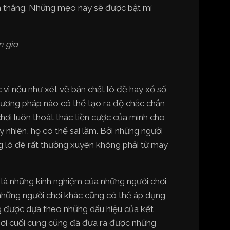
n thắng. Những mẹo này sẽ được bật mí
n gia
 vì nếu như xét về bản chất lô đề hay xổ số
phương pháp nào có thể tạo ra độ chắc chắn
hơi luôn thoát thác tiền cược của mình cho
 nhiên, họ có thể sai lầm. Bởi những người
g lô đê rất thường xuyên không phải từ may
 là những kinh nghiệm của những người chơi
những người chơi khác cũng có thể áp dụng
ng được dựa theo những dấu hiệu của kết
chơi cuối cùng cũng đã đưa ra được những