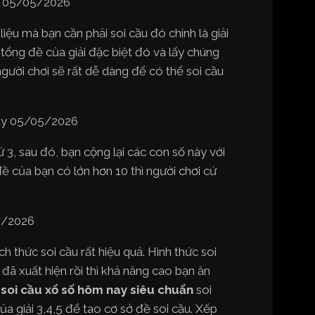
ày 05/05/2026
ệu mà bạn cần phải soi cầu đó chính là giải
 tổng đề của giải đặc biệt đó và lấy chúng
người chơi sẽ rất dễ dàng để có thể soi cầu
y 05/05/2026
ứ 3, sau đó, bạn cộng lại các con số này với
 của bạn có lớn hơn 10 thì người chơi cứ
05/2026
ch thức soi cầu rất hiệu quả. Hình thức soi
 đã xuất hiện rồi thì khả năng cao bạn ăn
 soi cầu xổ số hôm nay siêu chuẩn
soi
ủa giải 3,4,5 để tao cơ sở đề soi cầu. Xếp