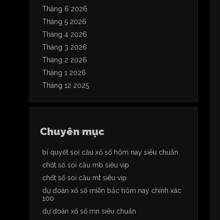
Tháng 6 2026
Tháng 5 2026
Tháng 4 2026
Tháng 3 2026
Tháng 2 2026
Tháng 1 2026
Tháng 12 2025
Chuyên mục
bí quyết soi cầu xổ số hôm nay siêu chuẩn
chốt số soi cầu mb siêu vip
chốt số soi cầu mt siêu vip
dự đoán xổ số miền bắc hôm nay chính xác
100
dự đoán xổ số mn siêu chuẩn