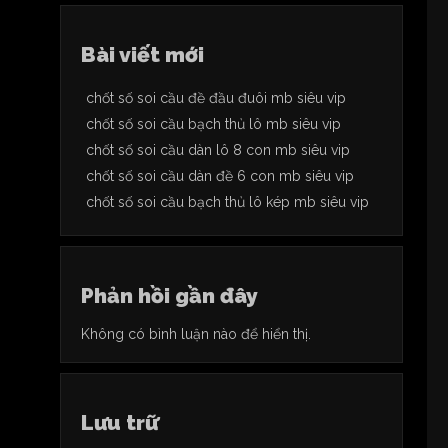
Bài viết mới
chốt số soi cầu đề đầu đuôi mb siêu vip
chốt số soi cầu bạch thủ lô mb siêu vip
chốt số soi cầu dàn lô 8 con mb siêu vip
chốt số soi cầu dàn đề 6 con mb siêu vip
chốt số soi cầu bạch thủ lô kép mb siêu vip
Phản hồi gần đây
Không có bình luận nào để hiển thị.
Lưu trữ