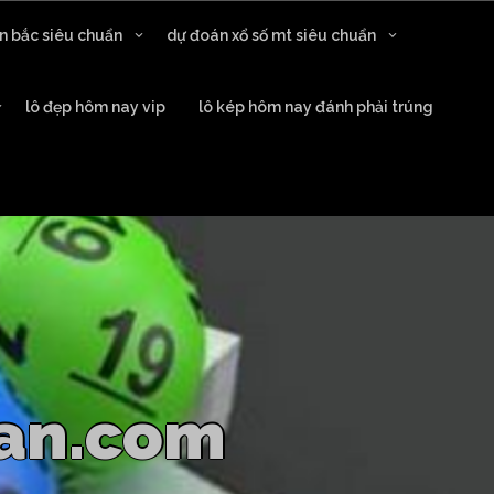
ền bắc siêu chuẩn
dự đoán xổ số mt siêu chuẩn
lô đẹp hôm nay vip
lô kép hôm nay đánh phải trúng
a
n
.
c
o
m