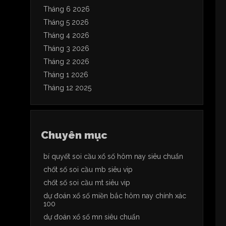
Tháng 6 2026
Tháng 5 2026
Tháng 4 2026
Tháng 3 2026
Tháng 2 2026
Tháng 1 2026
Tháng 12 2025
Chuyên mục
bí quyết soi cầu xổ số hôm nay siêu chuẩn
chốt số soi cầu mb siêu vip
chốt số soi cầu mt siêu vip
dự đoán xổ số miền bắc hôm nay chính xác
100
dự đoán xổ số mn siêu chuẩn