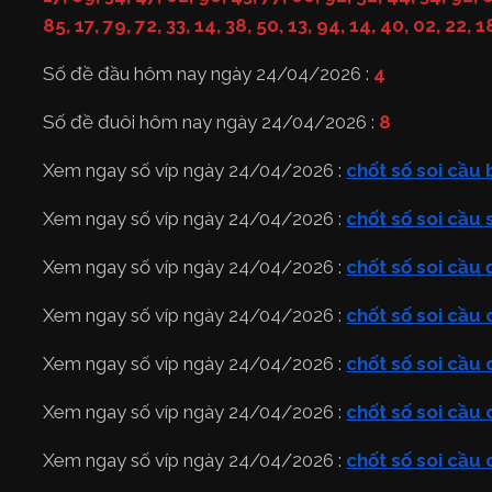
85, 17, 79, 72, 33, 14, 38, 50, 13, 94, 14, 40, 02, 22, 1
Số đề đầu hôm nay ngày 24/04/2026 :
4
Số đề đuôi hôm nay ngày 24/04/2026 :
8
Xem ngay số víp ngày 24/04/2026 :
chốt số soi cầu 
Xem ngay số víp ngày 24/04/2026 :
chốt số soi cầu 
Xem ngay số víp ngày 24/04/2026 :
chốt số soi cầu 
Xem ngay số víp ngày 24/04/2026 :
chốt số soi cầu
Xem ngay số víp ngày 24/04/2026 :
chốt số soi cầu
Xem ngay số víp ngày 24/04/2026 :
chốt số soi cầu
Xem ngay số víp ngày 24/04/2026 :
chốt số soi cầu