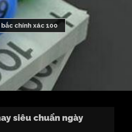
 bắc chính xác 100
nay siêu chuẩn ngày