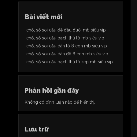
Bài viết mới
chốt số soi cầu đề đầu đuôi mb siêu vip
chốt số soi cầu bạch thủ lô mb siêu vip
chốt số soi cầu dàn lô 8 con mb siêu vip
chốt số soi cầu dàn đề 6 con mb siêu vip
chốt số soi cầu bạch thủ lô kép mb siêu vip
Phản hồi gần đây
Không có bình luận nào để hiển thị.
Lưu trữ