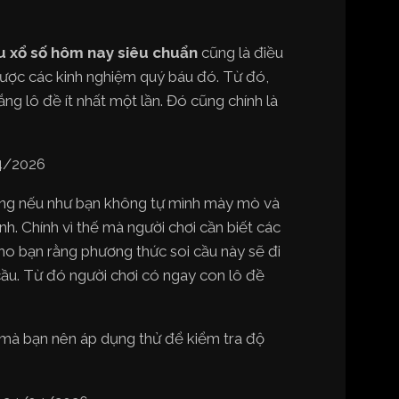
ầu xổ số hôm nay siêu chuẩn
cũng là điều
 được các kinh nghiệm quý báu đó. Từ đó,
ắng lô đề ít nhất một lần. Đó cũng chính là
04/2026
hắng nếu như bạn không tự mình mày mò và
h. Chính vì thế mà người chơi cần biết các
cho bạn rằng phương thức soi cầu này sẽ đi
cầu. Từ đó người chơi có ngay con lô đề
mà bạn nên áp dụng thử để kiểm tra độ