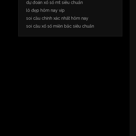
dự đoán xổ số mt siêu chuẩn
lô đẹp hôm nay vip
soi cầu chính xác nhất hôm nay
soi cầu xổ số miền bắc siêu chuẩn