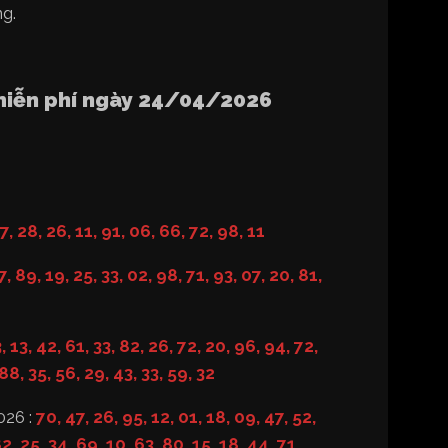
ng.
miễn phí ngày 24/04/2026
7, 28, 26, 11, 91, 06, 66, 72, 98, 11
7, 89, 19, 25, 33, 02, 98, 71, 93, 07, 20, 81,
, 13, 42, 61, 33, 82, 26, 72, 20, 96, 94, 72,
88, 35, 56, 29, 43, 33, 59, 32
026 :
70, 47, 26, 95, 12, 01, 18, 09, 47, 52,
2, 25, 34, 69, 10, 63, 80, 15, 18, 44, 71,