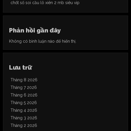
chốt số soi cầu lô xiên 2 mb siêu vip
Phản hồi gần đây
Không có bình luận nào để hiển thị.
Lưu trữ
Tháng 8 2026
Tháng 7 2026
Tháng 6 2026
Tháng 5 2026
Tháng 4 2026
Tháng 3 2026
Tháng 2 2026