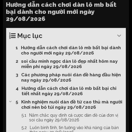
Hướng dẫn cách chơi dàn lô mb bất
bại dành cho người mới ngày
29/08/2026
Mục lục
Hướng dẫn cách chơi dàn lô mb bất bại dành
cho người mới ngày 29/08/2026
soi cầu minh ngọc dàn lô đẹp nhất hôm nay
miễn phí ngày 29/08/2026
Các phương pháp nuôi dàn đề hàng đầu hiện
nay ngày 29/08/2026
Hướng dẫn cách chơi dàn lô mb bất bại chi
tiết nhất ngày 29/08/2026
Kinh nghiệm nuôi dàn đề từ cao thủ mà người
chơi nên bỏ túi ngày 29/08/2026
Nắm chắc quy định cá cược dàn đề của đơn vị
soi cầu ngày 29/08/2026
Luôn bình tĩnh, tin tưởng vào khả năng của bản