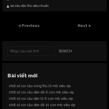
soi cầu độc thủ siêu chuẩn
Previous
Next
SEARCH
Bài viết mới
chốt số soi cầu song thủ lô mb siêu vip
chốt số soi cầu dàn đề 6 con mb siêu vip
chốt số soi cầu dàn lô 6 con mb siêu vip
chốt số soi cầu dàn đề 10 con mb siêu vip