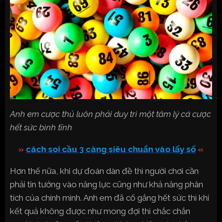
Anh em cược thủ luôn phải duy trì một tâm lý cá cược
hết sức bình tĩnh
»
cách soi cầu 3 càng siêu chuẩn vào lấy số
«
Hơn thế nữa, khi dự đoán dàn đề thì người chơi cần
phải tin tưởng vào năng lực cũng như khả năng phân
tích của chính mình. Anh em đã cố gắng hết sức thì khi
kết quả không được như mong đợi thì chắc chắn