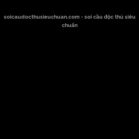
soicaudocthusieuchuan.com - soi cầu độc thủ siêu
chuẩn