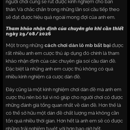
người chơi cũng sẽ rút được kinh nghiệm cho bản
thân. Và chắc chắn trong những lần soi cầu tiếp theo
sẽ đạt được hiệu quả ngoài mong đợi của anh em.
Tham khảo nhận định của chuyên gia khi cần thiết
ngày 29/08/2026
Một trong những
cách chơi dàn lô mb bất bại
được
rất nhiều anh em cược thủ áp dụng đó chính là tham
khảo nhận định của các chuyên gia soi cầu dàn đề.
Đặc biệt là những anh em cược thủ không có quá
nhiều kinh nghiệm cá cược dàn đề.
Đây cũng là một kinh nghiệm chơi dàn đề mà anh em
cược thủ nên bỏ túi vì nó giúp cho người chơi có được
những đánh giá tổng quan nhất về dàn đề. Hơn thế là
có thể sở hữu một dàn đề chất lượng mà không cần
tốn quá nhiều thời gian. Hơn hết là anh em sẽ có được
những trải nghiệm tuyệt vời hơn bao giờ hết.