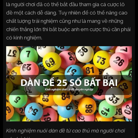
là người chơi đã có thể bắt đầu tham gia cá cược lô
đề một cách dễ dàng. Tuy nhiên để có thể nâng cao
chất lượng trải nghiệm cũng như là mang về những
chiến thắng lớn thì bắt buộc anh em cược thủ cần phải
có kinh nghiệm.
Kinh nghiệm nuôi dàn đề từ cao thủ mà người chơi