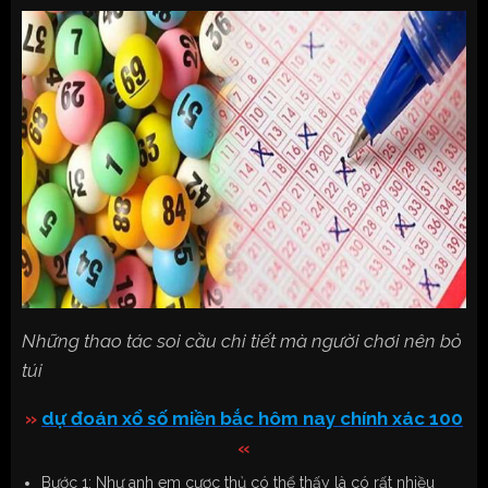
Những thao tác soi cầu chi tiết mà người chơi nên bỏ
túi
»
dự đoán xổ số miền bắc hôm nay chính xác 100
«
Bước 1: Như anh em cược thủ có thể thấy là có rất nhiều