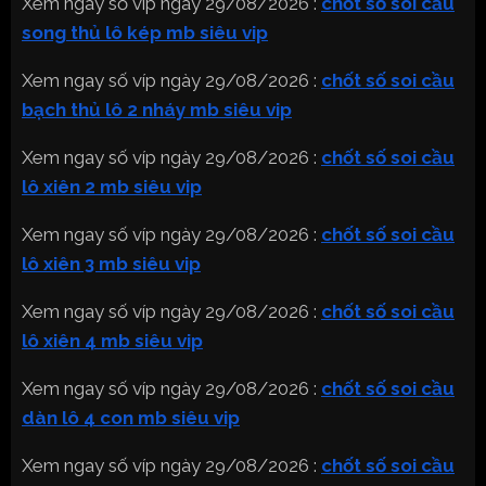
Xem ngay số víp ngày 29/08/2026 :
chốt số soi cầu
song thủ lô kép mb siêu vip
Xem ngay số víp ngày 29/08/2026 :
chốt số soi cầu
bạch thủ lô 2 nháy mb siêu vip
Xem ngay số víp ngày 29/08/2026 :
chốt số soi cầu
lô xiên 2 mb siêu vip
Xem ngay số víp ngày 29/08/2026 :
chốt số soi cầu
lô xiên 3 mb siêu vip
Xem ngay số víp ngày 29/08/2026 :
chốt số soi cầu
lô xiên 4 mb siêu vip
Xem ngay số víp ngày 29/08/2026 :
chốt số soi cầu
dàn lô 4 con mb siêu vip
Xem ngay số víp ngày 29/08/2026 :
chốt số soi cầu