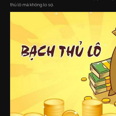
thủ lô mà không lo sợ.