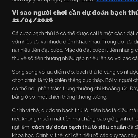
Vì sao người chơi cần dự đoán bạch th
21/04/2026
Cá cược bạch thủ lô có thể được coi là một cách đặt 
với nhiều ưu và nhược điểm khác nhau. Trong đó, ưu đ
ra nhiều tiền đặt cược. Mặc dù đặt cược ít tiền nhưng c
thu về số tiền thưởng nhiều gấp nhiều lần so với các c
Song song với ưu điểm đó, bạch thủ lô cũng có nhược
chọn chính là tỷ lệ chiến thắng cực thấp. Bởi vì người c
có thể nói, phần trăm trúng thưởng chỉ khoảng 1%. Đây
bằng 0 so, một chiến thắng không tưởng.
Chính vì thế, dự đoán bạch thủ lô miền bắc là điều mà
nếu không muốn mất tiền mà chẳng bao giờ giành chiế
nghiệm,
cách dự đoán bạch thủ lô siêu chuẩn
đã đ
khoa học. Chính vì thế, chỉ cần hiểu rõ các quy tắc nà