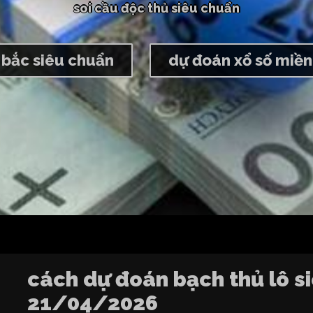
s
o
i
c
ầ
u
đ
ộ
c
t
h
ủ
s
i
ê
u
c
h
u
ẩ
n
 bắc siêu chuẩn
dự đoán xổ số miền
cách dự đoán bạch thủ lô s
21/04/2026