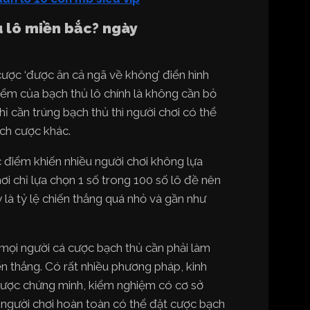
ủ lô miền bắc? ngày
cược ‘được ăn cả ngã về không’ điển hình
iểm của bạch thủ lô chính là không cần bỏ
hỉ cần trúng bạch thủ thì người chơi có thể
ách cược khác.
 điểm khiến nhiều người chơi không lựa
hơi chỉ lựa chọn 1 số trong 100 số lô đề nên
 là tỷ lệ chiến thắng quá nhỏ và gần như
 mọi người cá cược bạch thủ cần phải làm
n thắng. Có rất nhiều phương pháp, kinh
ược chứng minh, kiểm nghiệm có cơ sở
y, người chơi hoàn toàn có thể đặt cược bạch