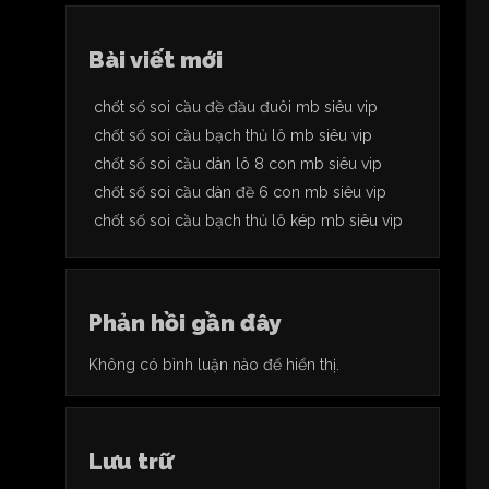
Bài viết mới
chốt số soi cầu đề đầu đuôi mb siêu vip
chốt số soi cầu bạch thủ lô mb siêu vip
chốt số soi cầu dàn lô 8 con mb siêu vip
chốt số soi cầu dàn đề 6 con mb siêu vip
chốt số soi cầu bạch thủ lô kép mb siêu vip
Phản hồi gần đây
Không có bình luận nào để hiển thị.
Lưu trữ