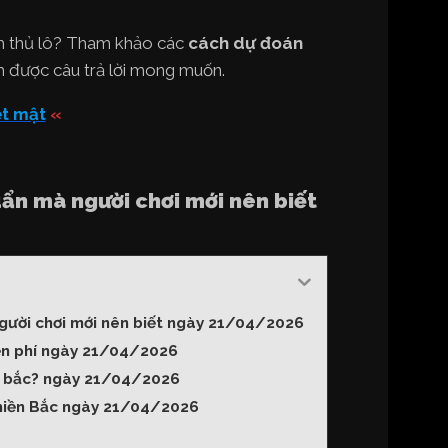
ch thủ lô? Tham khảo các
cách dự đoán
ìm được câu trả lời mong muốn.
ệt mật
«
ẩn mà người chơi mới nên biết
gười chơi mới nên biết ngày 21/04/2026
ễn phí ngày 21/04/2026
ền bắc? ngày 21/04/2026
 miền Bắc ngày 21/04/2026