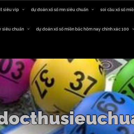
t siêu vip
dự đoán xổ số mn siêu chuẩn
soi cầu xổ số mi
y siêu chuẩn
dự đoán xổ số miền bắc hôm nay chính xác 100
d
o
c
t
h
u
s
i
e
u
c
h
u