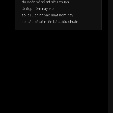
dự đoán xổ số mt siêu chuẩn
lô đẹp hôm nay vip
soi cầu chính xác nhất hôm nay
soi cầu xổ số miền bắc siêu chuẩn