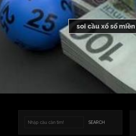
soi cầu xổ số miền
SEARCH