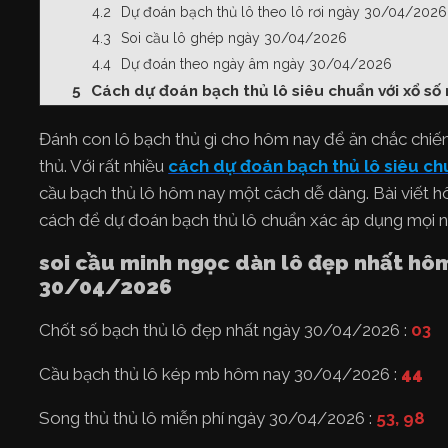
Dự đoán bạch thủ lô theo lô rơi ngày 30/04/2026
Soi cầu lô ghép ngày 30/04/2026
Dự đoán theo ngày âm ngày 30/04/2026
Cách dự đoán bạch thủ lô siêu chuẩn với xổ 
Đánh con lô bạch thủ gì cho hôm nay để ăn chắc chiến
thủ. Với rất nhiều
cách dự đoán bạch thủ lô siêu ch
cầu bạch thủ lô hôm nay
một cách dễ dàng. Bài viết h
cách để dự đoán bạch thủ lô chuẩn xác áp dụng mọi n
soi cầu minh ngọc dàn lô đẹp nhất hô
30/04/2026
Chốt số bạch thủ lô đẹp nhất ngày 30/04/2026 :
03
Cầu bạch thủ lô kép mb hôm nay 30/04/2026 :
44
Song thủ thủ lô miễn phí ngày 30/04/2026 :
53, 98