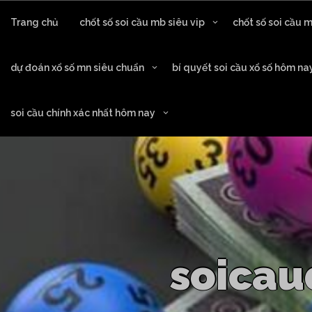
Skip
to
Trang chủ
chốt số soi cầu mb siêu vip
chốt số soi cầu m
content
dự đoán xổ số mn siêu chuẩn
bí quyết soi cầu xổ số hôm na
soi cầu chính xác nhất hôm nay
s
o
i
c
a
u