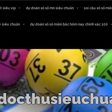
t siêu vip
dự đoán xổ số mn siêu chuẩn
soi cầu xổ số mi
y siêu chuẩn
dự đoán xổ số miền bắc hôm nay chính xác 100
d
o
c
t
h
u
s
i
e
u
c
h
u