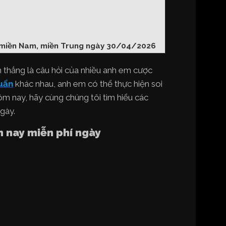
số miền Nam, miền Trung ngày 30/04/2026
 thắng là câu hỏi của nhiều anh em cược
uẩn
khác nhau, anh em có thể thực hiện soi
ôm nay, hãy cùng chúng tôi tìm hiểu các
gày.
m nay miễn phí ngày