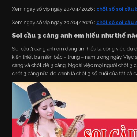
Xem ngay số víp ngày 20/04/2026 :
chốt số soi cầu
Xem ngay số víp ngày 20/04/2026 :
chốt số soi cầu
Soi cầu 3 càng anh em hiểu như thế n
Soi cầu 3 càng anh em đang tìm hiểu là công việc đự
kiến thiết ba miền bắc – trung – nam trong ngày. Việc s
càng và chốt đề 3 càng. Ngoài việc mọi người chốt 3 c
chốt 3 càng nữa đó chính là chốt 3 số cuối của tất cả cá