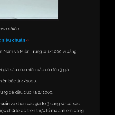
 bao nhiêu.
c siêu chuẩn
«
ền Nam và Miền Trung là 1/1000 vì bảng
 giải sáu của miền bắc có đến 3 giải.
miền bắc là 4/1000.
rúng đề đầu đuôi là 2/1000.
chuẩn
và chọn các giải lô 3 càng sẽ có xác
 việc chơi lô đề trên thực tế mà anh em đang