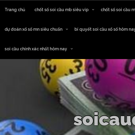
Skip
to
Trang chủ
chốt số soi cầu mb siêu vip
chốt số soi cầu m
content
dự đoán xổ số mn siêu chuẩn
bí quyết soi cầu xổ số hôm na
soi cầu chính xác nhất hôm nay
s
o
i
c
a
u