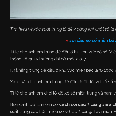
Tìm hiểu về xác suất trúng lô đề 3 càng khi chốt số là
»
soi cầu xổ số miền bắ
Tỉ lệ cho anh em trúng đề đầu ở hai khu vực xổ số Mi
thống kê quay thưởng chỉ có một giải 7.
Khả năng trúng đề đầu ở khu vực miền bắc là 3/1000 vì
Xác suất cho anh em trúng đề đầu đuôi đối với xổ số 
Tỉ lệ cho anh em chơi lô đề xổ số miền trung và nam t
Bên cạnh đó, anh em có
cách soi cầu 3 càng siêu 
suất trúng cao hơn nhiều so với đề 3 càng. Tuy nhiên,