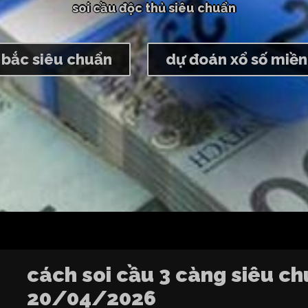
s
o
i
c
ầ
u
đ
ộ
c
t
h
ủ
s
i
ê
u
c
h
u
ẩ
n
 bắc siêu chuẩn
dự đoán xổ số miền
cách soi cầu 3 càng siêu ch
20/04/2026