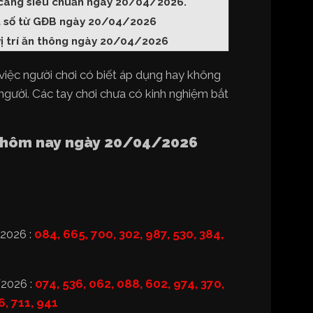
3 càng siêu chuẩn ngày 20/04/2026.
ốt số từ GĐB ngày 20/04/2026
vị trí ăn thông ngày 20/04/2026
việc người chơi có biết áp dụng hay không
người. Các tay chơi chưa có kinh nghiệm bắt
í hôm nay ngày 20/04/2026
/2026 :
084, 665, 700, 302, 987, 530, 384,
/2026 :
074, 536, 062, 088, 602, 974, 370,
6, 711, 941