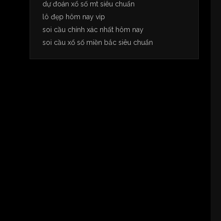
dự đoán xổ số mt siêu chuẩn
lô đẹp hôm nay vip
soi cầu chính xác nhất hôm nay
soi cầu xổ số miền bắc siêu chuẩn