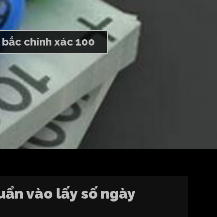
 bắc chính xác 100
uẩn vào lấy số ngày