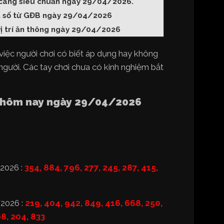
3 càng siêu chuẩn ngày 29/04/2026.
ốt số từ GĐB ngày 29/04/2026
vị trí ăn thông ngày 29/04/2026
việc người chơi có biết áp dụng hay không
người. Các tay chơi chưa có kinh nghiệm bắt
í hôm nay ngày 29/04/2026
/2026 :
354, 884, 796, 277, 245, 287, 415,
/2026 :
219, 404, 942, 849, 416, 668, 250,
08, 204, 833