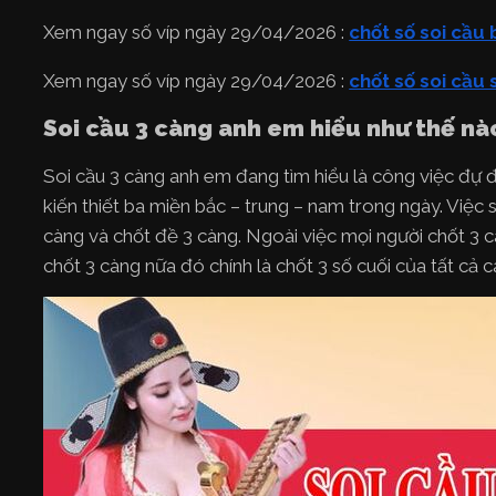
Xem ngay số víp ngày 29/04/2026 :
chốt số soi cầu
Xem ngay số víp ngày 29/04/2026 :
chốt số soi cầu
Soi cầu 3 càng anh em hiểu như thế n
Soi cầu 3 càng anh em đang tìm hiểu là công việc đự
kiến thiết ba miền bắc – trung – nam trong ngày. Việc s
càng và chốt đề 3 càng. Ngoài việc mọi người chốt 3 c
chốt 3 càng nữa đó chính là chốt 3 số cuối của tất cả cá