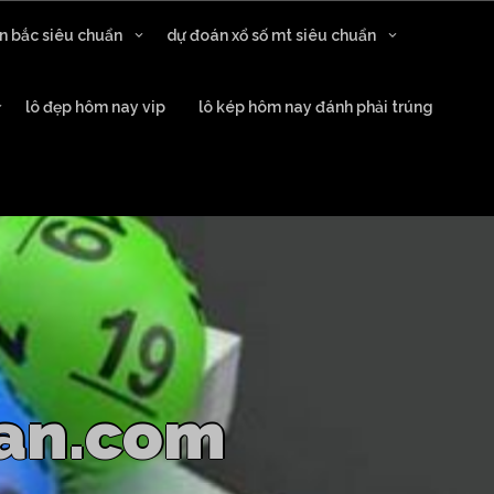
ền bắc siêu chuẩn
dự đoán xổ số mt siêu chuẩn
lô đẹp hôm nay vip
lô kép hôm nay đánh phải trúng
a
n
.
c
o
m