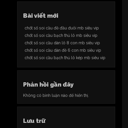
Bài viết mới
chốt số soi cầu đề đầu đuôi mb siêu vip
chốt số soi cầu bạch thủ lô mb siêu vip
chốt số soi cầu dàn lô 8 con mb siêu vip
chốt số soi cầu dàn đề 6 con mb siêu vip
chốt số soi cầu bạch thủ lô kép mb siêu vip
Phản hồi gần đây
Không có bình luận nào để hiển thị.
Lưu trữ