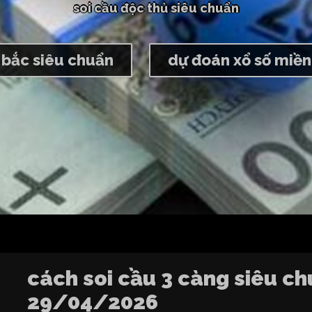
s
o
i
c
ầ
u
đ
ộ
c
t
h
ủ
s
i
ê
u
c
h
u
ẩ
n
 bắc siêu chuẩn
dự đoán xổ số miền
cách soi cầu 3 càng siêu ch
29/04/2026