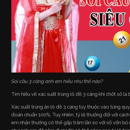
Soi cầu 3 càng anh em hiểu như thế nào?
Tìm hiểu về xác suất trúng lô đề 3 càng khi chốt số là 
Xác suất trúng ăn lô đề 3 càng tùy thuộc vào từng qu
đoán chuẩn 100%. Tuy nhiên, tỷ lệ thưởng đối với cách
em nhận thưởng có thể gấp trăm lần so với số vốn bỏ 