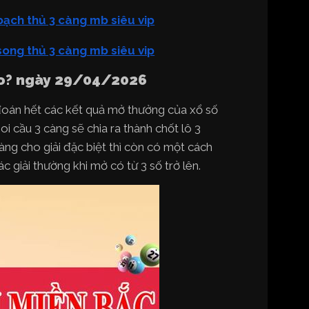
 bạch thủ 3 càng mb siêu vip
 song thủ 3 càng mb siêu vip
ào? ngày 29/04/2026
 đoán hết các kết quả mở thưởng của xổ số
oi cầu 3 càng sẽ chia ra thành chốt lô 3
àng cho giải đặc biệt thì còn có một cách
c giải thường khi mở có từ 3 số trở lên.