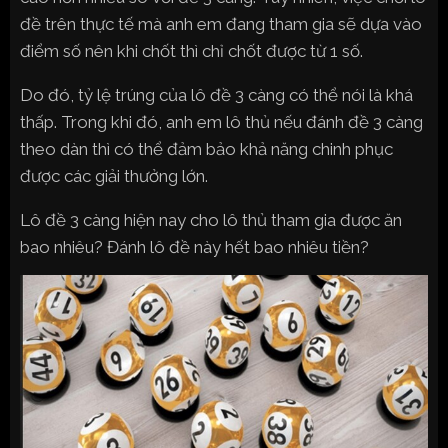
đề trên thực tế mà anh em đang tham gia sẽ dựa vào
điểm số nên khi chốt thì chỉ chốt được từ 1 số.
Do đó, tỷ lệ trúng của lô đề 3 càng có thể nói là khá
thấp. Trong khi đó, anh em lô thủ nếu đánh đề 3 càng
theo dàn thì có thể đảm bảo khả năng chinh phục
được các giải thưởng lớn.
Lô đề 3 càng hiện nay cho lô thủ tham gia được ăn
bao nhiêu? Đánh lô đề này hết bao nhiêu tiền?