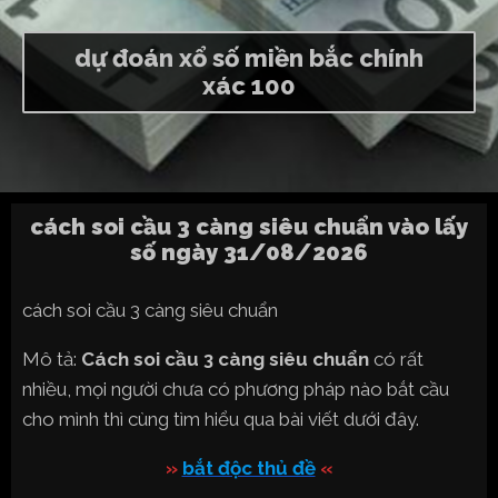
dự đoán xổ số miền bắc chính
xác 100
cách soi cầu 3 càng siêu chuẩn vào lấy
số ngày 31/08/2026
cách soi cầu 3 càng siêu chuẩn
Mô tả:
Cách soi cầu 3 càng siêu chuẩn
có rất
nhiều, mọi người chưa có phương pháp nào bắt cầu
cho mình thì cùng tìm hiểu qua bài viết dưới đây.
»
bắt độc thủ đề
«