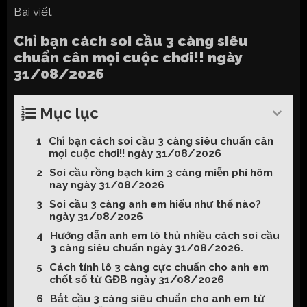
Bài viết
Chỉ bạn cách soi cầu 3 càng siêu
chuẩn cân mọi cuộc chơi!! ngày
31/08/2026
Mục lục
Chỉ bạn cách soi cầu 3 càng siêu chuẩn cân
mọi cuộc chơi!! ngày 31/08/2026
Soi cầu rồng bạch kim 3 càng miễn phí hôm
nay ngày 31/08/2026
Soi cầu 3 càng anh em hiểu như thế nào?
ngày 31/08/2026
Hướng dẫn anh em lô thủ nhiều cách soi cầu
3 càng siêu chuẩn ngày 31/08/2026.
Cách tính lô 3 càng cực chuẩn cho anh em
chốt số từ GĐB ngày 31/08/2026
Bắt cầu 3 càng siêu chuẩn cho anh em từ