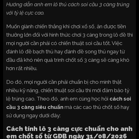
Hướng dẫn anh em lô thủ cách soi cầu 3 càng trúng
với tỷ lệ cực cao.
Muốn giành chiến thắng khi chơi xổ số, ăn được tiền
thưởng lớn đối với hình thức chơi 3 càng trong lô đề thì
mọi người cần phải có chiến thuật soi cầu tốt. Việc
đánh lô đề bạch thủ hay đánh đề song thủ ngay từ
đầu đã khó nên quá trình chốt số 3 càng sẽ càng khó
hơn rất nhiều.
Do đó, mọi người cần phải chuẩn bị cho mình thật
nhiều kỹ năng, chiến thuật soi cầu thì mới đảm bảo tỷ
lệ trúng cao. Theo đó, anh em cùng học hỏi
cách soi
cầu 3 càng siêu chuẩn
mà các cao thủ chốt số hay
sử dụng ngay dưới đây:
Cách tính lô 3 càng cực chuẩn cho anh
em chốt số từ GĐB ngày 31/08/2026