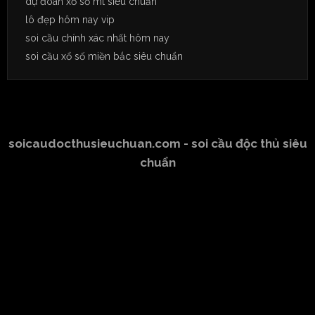
dự đoán xổ số mt siêu chuẩn
lô đẹp hôm nay vip
soi cầu chính xác nhất hôm nay
soi cầu xổ số miền bắc siêu chuẩn
soicaudocthusieuchuan.com - soi cầu độc thủ siêu
chuẩn