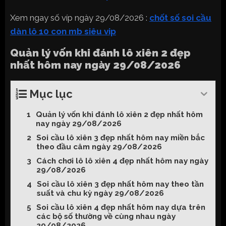
Xem ngay số víp ngày 29/08/2026 :
chốt số soi cầu
dàn lô 10 con mb siêu vip
Quản lý vốn khi đánh lô xiên 2 đẹp
nhất hôm nay ngày 29/08/2026
Mục lục
Quản lý vốn khi đánh lô xiên 2 đẹp nhất hôm
nay ngày 29/08/2026
Soi cầu lô xiên 3 đẹp nhất hôm nay miền bắc
theo đầu câm ngày 29/08/2026
Cách chơi lô lô xiên 4 đẹp nhất hôm nay ngày
29/08/2026
Soi cầu lô xiên 3 đẹp nhất hôm nay theo tần
suất và chu kỳ ngày 29/08/2026
Soi cầu lô xiên 4 đẹp nhất hôm nay dựa trên
các bộ số thường về cùng nhau ngày
29/08/2026