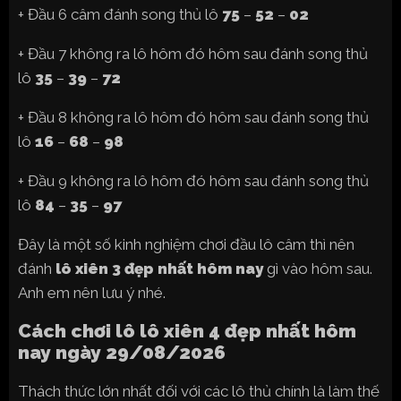
+ Đầu 6 câm đánh song thủ lô
75
–
52
–
02
+ Đầu 7 không ra lô hôm đó hôm sau đánh song thủ
lô
35
–
39
–
72
+ Đầu 8 không ra lô hôm đó hôm sau đánh song thủ
lô
16
–
68
–
98
+ Đầu 9 không ra lô hôm đó hôm sau đánh song thủ
lô
84
–
35
–
97
Đây là một số kinh nghiệm chơi đầu lô câm thì nên
đánh
lô xiên 3 đẹp nhất hôm nay
gì vào hôm sau.
Anh em nên lưu ý nhé.
Cách chơi lô lô xiên 4 đẹp nhất hôm
nay ngày 29/08/2026
Thách thức lớn nhất đối với các lô thủ chính là làm thế