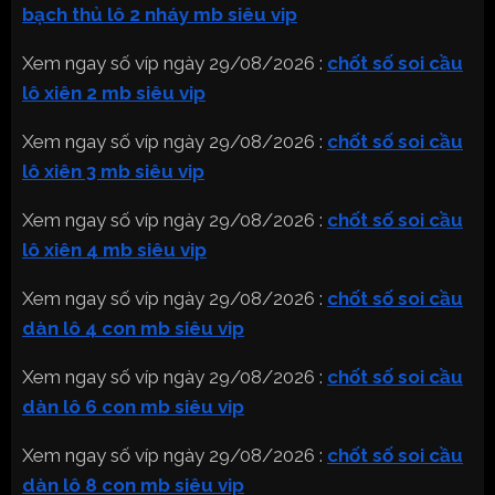
bạch thủ lô 2 nháy mb siêu vip
Xem ngay số víp ngày 29/08/2026 :
chốt số soi cầu
lô xiên 2 mb siêu vip
Xem ngay số víp ngày 29/08/2026 :
chốt số soi cầu
lô xiên 3 mb siêu vip
Xem ngay số víp ngày 29/08/2026 :
chốt số soi cầu
lô xiên 4 mb siêu vip
Xem ngay số víp ngày 29/08/2026 :
chốt số soi cầu
dàn lô 4 con mb siêu vip
Xem ngay số víp ngày 29/08/2026 :
chốt số soi cầu
dàn lô 6 con mb siêu vip
Xem ngay số víp ngày 29/08/2026 :
chốt số soi cầu
dàn lô 8 con mb siêu vip