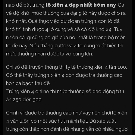
nào để bắt trúng
lô xiên 4 đẹp nhất hôm nay
. Cả
về độ khó, mức thưởng của dạng lô này được cho ra
khó nhất. Quả thực việc dự đoán trúng 1 con lô đã
khó thì tính được 4 lô cùng về sẽ có độ khó x4. Tuy
nhiên cái gì cũng có giá của nó, nhất là trong bộ môn
lô đề này. Nếu thắng cược và 4 lô cùng xuất hiện thì
mức thưởng nhận được là vô cùng lớn.
Ghi số đề truyền thống thì tỷ lệ thưởng xiên 4 là 1:100.
Có thể thấy trúng 1 xiên 4 còn được trả thưởng cao
hơn cả bạch thủ đề.
Trúng xiên 4 online thì mức thưởng sẽ dao động từ 1
ăn 250 đến 300.
Chính vì được trả thưởng cao như vậy nên chơi lô xiên
4 vẫn luôn có một sức hút mãnh liệt. Dù xác suất
trúng còn thấp hơn đánh đề nhưng vẫn có nhiều người