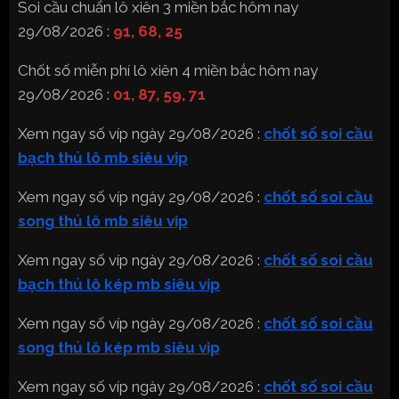
Soi cầu chuẩn lô xiên 3 miền bắc hôm nay
29/08/2026 :
91, 68, 25
Chốt số miễn phí lô xiên 4 miền bắc hôm nay
29/08/2026 :
01, 87, 59, 71
Xem ngay số víp ngày 29/08/2026 :
chốt số soi cầu
bạch thủ lô mb siêu vip
Xem ngay số víp ngày 29/08/2026 :
chốt số soi cầu
song thủ lô mb siêu vip
Xem ngay số víp ngày 29/08/2026 :
chốt số soi cầu
bạch thủ lô kép mb siêu vip
Xem ngay số víp ngày 29/08/2026 :
chốt số soi cầu
song thủ lô kép mb siêu vip
Xem ngay số víp ngày 29/08/2026 :
chốt số soi cầu