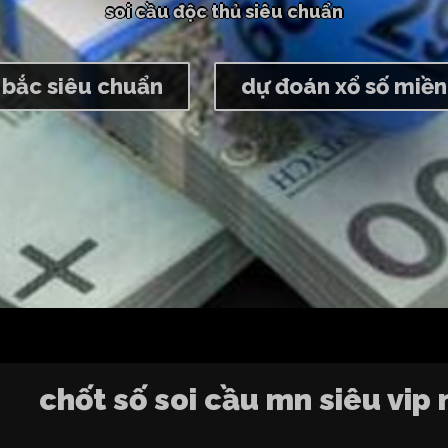
s
o
i
c
ầ
u
đ
ộ
c
t
h
ủ
s
i
ê
u
c
h
u
ẩ
n
 bắc siêu chuẩn
dự đoán xổ số miền
chốt số soi cầu mn siêu vi