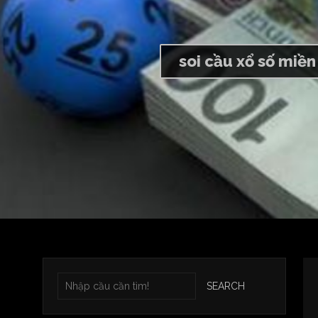
soi cầu xổ số miền
SEARCH