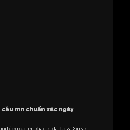
oi cầu mn chuẩn xác ngày
ọi bằng cái tên khác đó là Tài và Xỉu và