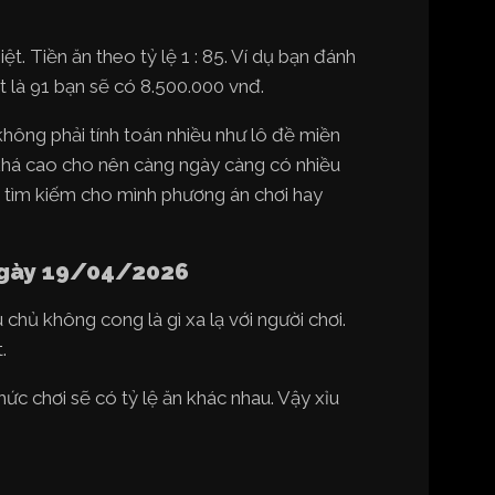
ệt. Tiền ăn theo tỷ lệ 1 : 85. Ví dụ bạn đánh
t là 91 bạn sẽ có 8.500.000 vnđ.
không phải tính toán nhiều như lô đề miền
khá cao cho nên càng ngày càng có nhiều
hể tìm kiếm cho mình phương án chơi hay
ngày 19/04/2026
chủ không cong là gì xa lạ với người chơi.
.
hức chơi sẽ có tỷ lệ ăn khác nhau. Vậy xỉu