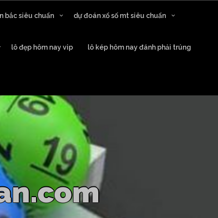
ền bắc siêu chuẩn
dự đoán xổ số mt siêu chuẩn
lô đẹp hôm nay vip
lô kép hôm nay đánh phải trúng
a
n
.
c
o
m