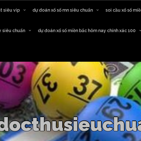
t siêu vip
dự đoán xổ số mn siêu chuẩn
soi cầu xổ số mi
y siêu chuẩn
dự đoán xổ số miền bắc hôm nay chính xác 100
d
o
c
t
h
u
s
i
e
u
c
h
u