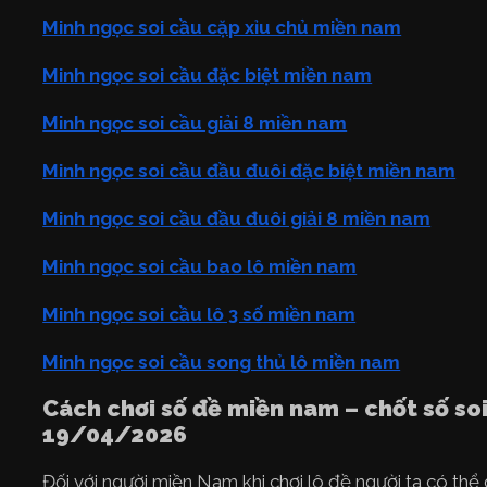
Minh ngọc soi cầu cặp xỉu chủ miền nam
Minh ngọc soi cầu đặc biệt miền nam
Minh ngọc soi cầu giải 8 miền nam
Minh ngọc soi cầu đầu đuôi đặc biệt miền nam
Minh ngọc soi cầu đầu đuôi giải 8 miền nam
Minh ngọc soi cầu bao lô miền nam
Minh ngọc soi cầu lô 3 số miền nam
Minh ngọc soi cầu song thủ lô miền nam
Cách chơi số đề miền nam – chốt số s
19/04/2026
Đối với người miền Nam khi chơi lô đề người ta có thể g