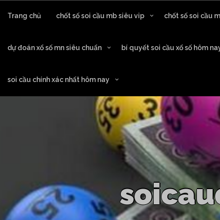
Skip
to
Trang chủ
chốt số soi cầu mb siêu vip
chốt số soi cầu m
content
dự đoán xổ số mn siêu chuẩn
bí quyết soi cầu xổ số hôm na
soi cầu chính xác nhất hôm nay
s
o
i
c
a
u