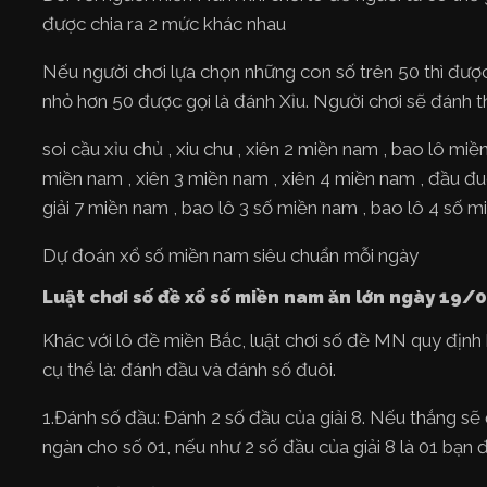
được chia ra 2 mức khác nhau
Nếu người chơi lựa chọn những con số trên 50 thì đượ
nhỏ hơn 50 được gọi là đánh Xỉu. Người chơi sẽ đánh th
soi cầu xỉu chủ , xiu chu , xiên 2 miền nam , bao lô miề
miền nam , xiên 3 miền nam , xiên 4 miền nam , đầu đ
giải 7 miền nam , bao lô 3 số miền nam , bao lô 4 số 
Dự đoán xổ số miền nam siêu chuẩn mỗi ngày
Luật chơi số đề xổ số miền nam ăn lớn ngày 19
Khác với lô đề miền Bắc, luật chơi số đề MN quy định 
cụ thể là: đánh đầu và đánh số đuôi.
1.Đánh số đầu: Đánh 2 số đầu của giải 8. Nếu thắng sẽ đ
ngàn cho số 01, nếu như 2 số đầu của giải 8 là 01 bạn 