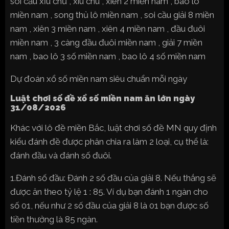
soi cầu xỉu chủ , xiu chu , xiên 2 miền nam , bao lô
miền nam , song thủ lô miền nam , soi cầu giải 8 miền
nam , xiên 3 miền nam , xiên 4 miền nam , đầu đuôi
miền nam , 3 càng đầu đuôi miền nam , giải 7 miền
nam , bao lô 3 số miền nam , bao lô 4 số miền nam
Dự đoán xổ số miền nam siêu chuẩn mỗi ngày
Luật chơi số đề xổ số miền nam ăn lớn ngày
31/08/2026
Khác với lô đề miền Bắc, luật chơi số đề MN quy định
kiểu đánh đề được phân chia ra làm 2 loại, cụ thể là:
đánh đầu và đánh số đuôi.
1.Đánh số đầu: Đánh 2 số đầu của giải 8. Nếu thắng sẽ
được ăn theo tỷ lệ 1 : 85. Ví dụ bạn đánh 1 ngàn cho
số 01, nếu như 2 số đầu của giải 8 là 01 bạn được số
tiền thưởng là 85 ngàn.