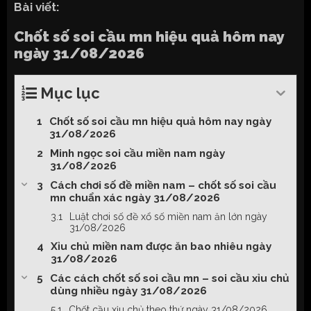
Bài viết:
Chốt số soi cầu mn hiệu quả hôm nay
ngày 31/08/2026
Mục lục
Chốt số soi cầu mn hiệu quả hôm nay ngày
31/08/2026
Minh ngọc soi cầu miền nam ngày
31/08/2026
Cách chơi số đề miền nam – chốt số soi cầu
mn chuẩn xác ngày 31/08/2026
Luật chơi số đề xổ số miền nam ăn lớn ngày
31/08/2026
Xỉu chủ miền nam được ăn bao nhiêu ngày
31/08/2026
Các cách chốt số soi cầu mn – soi cầu xỉu chủ
dùng nhiều ngày 31/08/2026
Chốt cầu xỉu chủ theo thứ ngày 31/08/2026