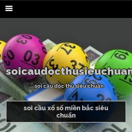
Skip
to
content
s
o
i
c
a
u
d
o
c
t
h
u
s
i
e
u
c
h
u
a
s
o
i
c
ầ
u
đ
ộ
c
t
h
ủ
s
i
ê
u
c
h
u
ẩ
n
soi cầu xổ số miền bắc siêu
chuẩn