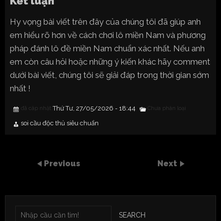
Kết luận
Hy vọng bài viết trên đây của chúng tôi đã giúp anh
em hiểu rõ hơn về cách chơi lô miền Nam và phương
pháp đánh lô đề miền Nam chuẩn xác nhất. Nếu anh
em còn câu hỏi hoặc những ý kiến khác hãy comment
dưới bài viết, chúng tôi sẽ giải đáp trong thời gian sớm
nhất !
Thứ Tư, 27/05/2026 - 18:44
đã câp nhật:
Chưa phân loại
soi cầu độc thủ siêu chuẩn
Previous
Next
SEARCH