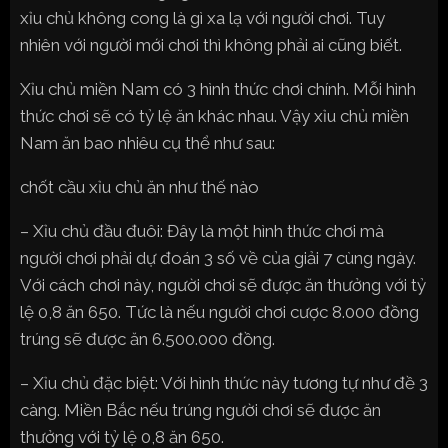
xỉu chủ không cong là gì xa lạ với người chơi. Tuy
nhiên với người mới chơi thì không phải ai cũng biết.
Xỉu chủ miền Nam có 3 hình thức chơi chính. Mỗi hình
thức chơi sẽ có tỷ lệ ăn khác nhau. Vậy xỉu chủ miền
Nam ăn bao nhiêu cụ thể như sau:
chốt cầu xỉu chủ ăn như thế nào
– Xỉu chủ đầu đuôi: Đây là một hình thức chơi mà
người chơi phải dự đoán 3 số về của giải 7 cùng ngày.
Với cách chơi này, người chơi sẽ được ăn thưởng với tỷ
lệ 0,8 ăn 650. Tức là nếu người chơi cược 8.000 đồng
trúng sẽ được ăn 6.500.000 đồng.
– Xỉu chủ đặc biệt: Với hình thức này tương tự như đề 3
càng. Miền Bắc nếu trúng người chơi sẽ được ăn
thưởng với tỷ lệ 0,8 ăn 650.