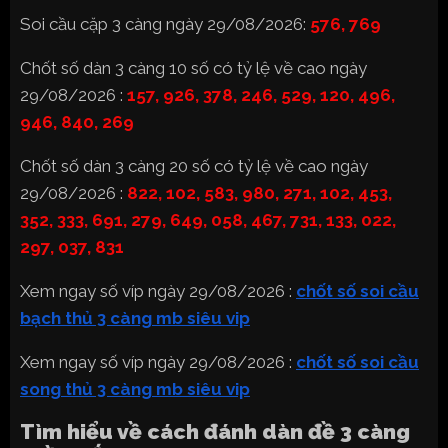
Soi cầu cặp 3 càng ngày 29/08/2026:
576, 769
Chốt số dàn 3 càng 10 số có tỷ lệ về cao ngày
29/08/2026 :
157, 926, 378, 246, 529, 120, 496,
946, 840, 269
Chốt số dàn 3 càng 20 số có tỷ lệ về cao ngày
29/08/2026 :
822, 102, 583, 980, 271, 102, 453,
352, 333, 691, 279, 649, 058, 467, 731, 133, 022,
297, 037, 831
Xem ngay số víp ngày 29/08/2026 :
chốt số soi cầu
bạch thủ 3 càng mb siêu vip
Xem ngay số víp ngày 29/08/2026 :
chốt số soi cầu
song thủ 3 càng mb siêu vip
Tìm hiểu về cách đánh
dàn đề 3 càng