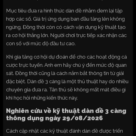
Mục tiêu đưa ra hình thức dàn đề nhằm đem lại tập
hợp các số. Giá trị ứng dụng ban đầu tăng lên không
ngừng. Đồng thời còn có cách vận dụng kỹ thuật tạo
ra cơ hội thắng lớn. Người chơi trực tiếp xác nhận các
con số với mức độ đầu tư cao.
Khi gia tăng cơ hội dự đoán để cho các hoạt động cá
cược trực tuyến. Anh em hãy chú ý đến mức độ quan
sát. Đồng thời cũng là cách nắm bắt thông tin từ giải
đặc biệt. Dàn đề 3 càng là một thủ thuật hay do nhiều
chuyên gia đưa ra. Tân thủ sẽ không mất mát điều gì
khi học hỏi những kiến thức này.
Nghiên cứu về kỹ thuật dàn đề 3 càng
thông dụng ngày 29/08/2026
Cách cập nhật các kỹ thuật đánh dàn đề được triển