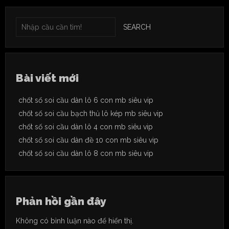
SEARCH
Bài viết mới
chốt số soi cầu dàn lô 6 con mb siêu vip
chốt số soi cầu bạch thủ lô kép mb siêu vip
chốt số soi cầu dàn lô 4 con mb siêu vip
chốt số soi cầu dàn đề 10 con mb siêu vip
chốt số soi cầu dàn lô 8 con mb siêu vip
Phản hồi gần đây
Không có bình luận nào để hiển thị.