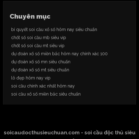
Chuyên mục
bí quyết soi cầu xổ số hôm nay siêu chuẩn
chốt số soi cầu mb siêu vip
chốt số soi cầu mt siêu vip
dự đoán xổ số miền bắc hôm nay chính xác 100
dự đoán xổ số mn siêu chuẩn
dự đoán xổ số mt siêu chuẩn
lô đẹp hôm nay vip
soi cầu chính xác nhất hôm nay
soi cầu xổ số miền bắc siêu chuẩn
soicaudocthusieuchuan.com - soi cầu độc thủ siêu