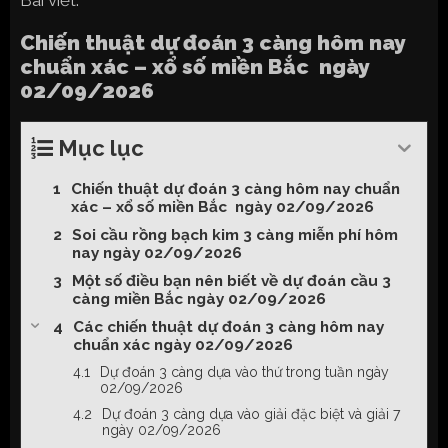
Bài viết:
Chiến thuật dự đoán 3 càng hôm nay
chuẩn xác – xổ số miền Bắc ngày
02/09/2026
Mục lục
Chiến thuật dự đoán 3 càng hôm nay chuẩn
xác – xổ số miền Bắc ngày 02/09/2026
Soi cầu rồng bạch kim 3 càng miễn phí hôm
nay ngày 02/09/2026
Một số điều bạn nên biết về dự đoán cầu 3
càng miền Bắc ngày 02/09/2026
Các chiến thuật dự đoán 3 càng hôm nay
chuẩn xác ngày 02/09/2026
Dự đoán 3 càng dựa vào thứ trong tuần ngày
02/09/2026
Dự đoán 3 càng dựa vào giải đặc biệt và giải 7
ngày 02/09/2026