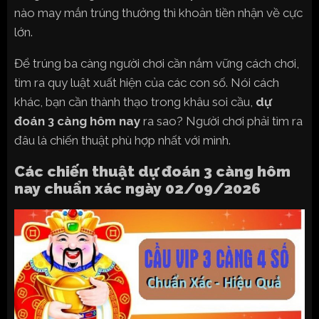
nào may mắn trúng thưởng thì khoản tiền nhận về cực
lớn.
Để trúng ba càng người chơi cần nắm vững cách chơi,
tìm ra quy luật xuất hiện của các con số. Nói cách
khác, bạn cần thành thạo trong khâu soi cầu,
dự
đoán 3 càng hôm nay
ra sao? Người chơi phải tìm ra
đâu là chiến thuật phù hợp nhất với mình.
Các chiến thuật dự đoán 3 càng hôm
nay chuẩn xác ngày 02/09/2026