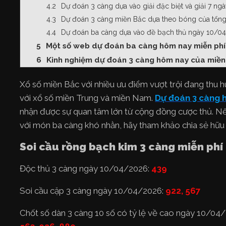
Dự đoán 3 càng dựa vào giải đặc biệt và giải 7 n
Dự đoán 3 càng miền Bắc dựa theo bóng của tổn
Dự đoán ba càng dựa vào đề bạch thủ ngày 10/0
Một số web dự đoán ba càng hôm nay miễn phí
Kinh nghiệm dự đoán 3 càng hôm nay của miề
Xổ số miền Bắc với nhiều ưu điểm vượt trội đang thu h
với xổ số miền Trung và miền Nam.
Dự đoán 3 càng 
nhận được sự quan tâm lớn từ cộng đồng cược thủ. Nế
với món ba càng khó nhằn, hãy tham khảo chia sẻ hữu 
Soi cầu rồng bạch kim 3 càng miễn ph
Độc thủ 3 càng ngày 10/04/2026:
439
Soi cầu cặp 3 càng ngày 10/04/2026:
922, 567
Chốt số dàn 3 càng 10 số có tỷ lệ về cao ngày 10/04