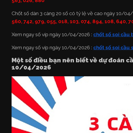
563, 026, 880
Chốt số dàn 3 càng 20 số có tỷ lệ về cao ngày 10/04
560, 742, 979, 055, 018, 103, 074, 894, 108, 640, 7
Xem ngay số víp ngày 10/04/2026 :
chốt số soi cầu 
Xem ngay số víp ngày 10/04/2026 :
chốt số soi cầu 
Một số điều bạn nên biết về dự đoán c
10/04/2026