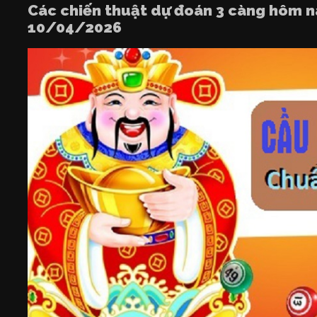
Các chiến thuật dự đoán 3 càng hôm n
10/04/2026