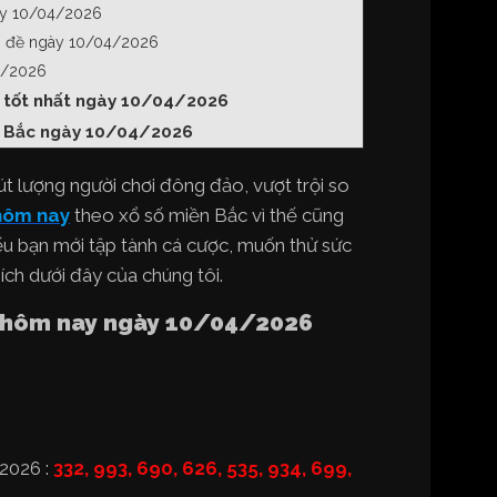
gày 10/04/2026
g đề ngày 10/04/2026
4/2026
 tốt nhất ngày 10/04/2026
n Bắc ngày 10/04/2026
út lượng người chơi đông đảo, vượt trội so
hôm nay
theo xổ số miền Bắc vì thế cũng
u bạn mới tập tành cá cược, muốn thử sức
ích dưới đây của chúng tôi.
í hôm nay ngày 10/04/2026
/2026 :
332, 993, 690, 626, 535, 934, 699,