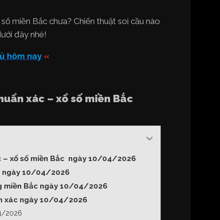
 số miền Bắc chưa? Chiến thuật soi cầu nào
dưới đây nhé!
thủ hôm nay
«
huẩn xác – xổ số miền Bắc
c – xổ số miền Bắc ngày 10/04/2026
ay ngày 10/04/2026
àng miền Bắc ngày 10/04/2026
ẩn xác ngày 10/04/2026
04/2026