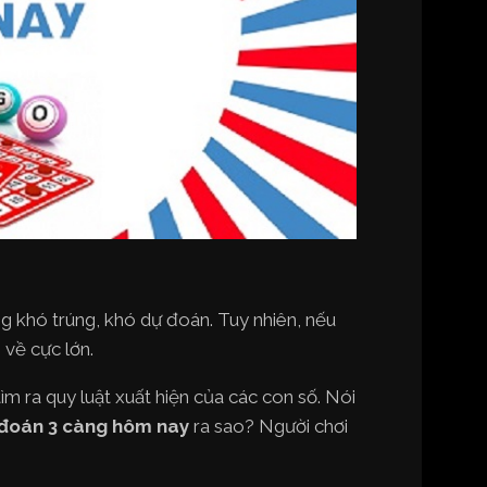
ng khó trúng, khó dự đoán. Tuy nhiên, nếu
 về cực lớn.
ìm ra quy luật xuất hiện của các con số. Nói
đoán 3 càng hôm nay
ra sao? Người chơi