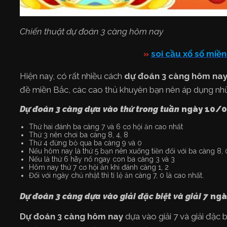
Chiến thuật dự đoán 3 càng hôm nay
»
soi cầu xổ số miề
Hiện nay, có rất nhiều cách
dự đoán 3 càng hôm na
đề miền Bắc, các cao thủ khuyên bạn nên áp dụng nhữ
Dự đoán 3 càng dựa vào thứ trong tuần
ngày 10/
Thứ hai đánh ba càng 7 và 6 cơ hội ăn cao nhất
Thứ 3 nên chơi ba càng 8, 4, 8
Thứ 4 đừng bỏ qua ba càng 9 và 0
Nếu hôm nay là thứ 5 bạn nên xuống tiền đối với ba càng 8, 
Nếu là thứ 6 hãy nổ ngay con ba càng 3 và 3
Hôm nay thứ 7 cơ hội ăn khi đánh càng 1, 2
Đối với ngày chủ nhật thì tỉ lệ ăn càng 7, 0 là cao nhất.
Dự đoán 3 càng dựa vào giải đặc biệt và giải 7
ngà
Dự đoán 3 càng hôm nay
dựa vào giải 7 và giải đặc