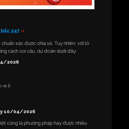
n bắc 247
«
y
chuẩn xác được chia sẻ. Tuy nhiên, với lô
ng cách soi cầu, dự đoán dưới đây:
04/2026
0 và 6
y 10/04/2026
 biệt cũng là phương pháp hay được nhiều