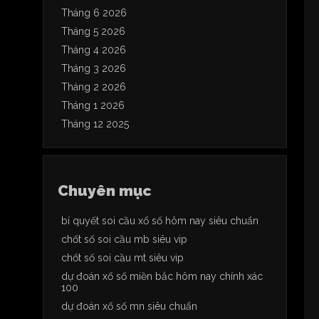
Tháng 6 2026
Tháng 5 2026
Tháng 4 2026
Tháng 3 2026
Tháng 2 2026
Tháng 1 2026
Tháng 12 2025
Chuyên mục
bí quyết soi cầu xổ số hôm nay siêu chuẩn
chốt số soi cầu mb siêu vip
chốt số soi cầu mt siêu vip
dự đoán xổ số miền bắc hôm nay chính xác
100
dự đoán xổ số mn siêu chuẩn