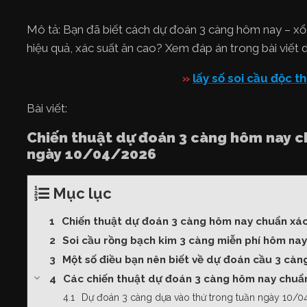
Mô tả: Bạn đã biết cách dự đoán 3 càng hôm nay – xổ
hiệu quả, xác suất ăn cao? Xem đáp án trong bài viết 
»
lấy số soi cầu độc 
Bài viết:
Chiến thuật dự đoán 3 càng hôm nay c
ngày 10/04/2026
Mục lục
Chiến thuật dự đoán 3 càng hôm nay chuẩn xá
Soi cầu rồng bạch kim 3 càng miễn phí hôm n
Một số điều bạn nên biết về dự đoán cầu 3 c
Các chiến thuật dự đoán 3 càng hôm nay chu
Dự đoán 3 càng dựa vào thứ trong tuần ngày 10/