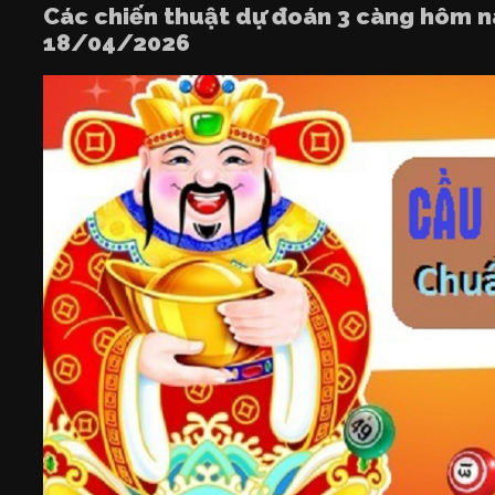
Các chiến thuật dự đoán 3 càng hôm n
18/04/2026