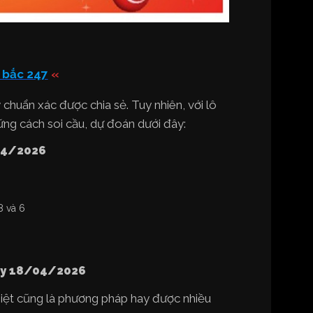
n bắc 247
«
y
chuẩn xác được chia sẻ. Tuy nhiên, với lô
ng cách soi cầu, dự đoán dưới đây:
04/2026
8 và 6
y 18/04/2026
 biệt cũng là phương pháp hay được nhiều