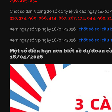
796, 285, 651
Chốt số dàn 3 càng 20 số có tỷ lệ về cao ngày 18/04
310, 374, 980, 066, 414, 867, 267, 174, 044, 962, 2
Xem ngay số víp ngày 18/04/2026 :
chốt số soi cầu 
Xem ngay số víp ngày 18/04/2026 :
chốt số soi cầu 
Một số điều bạn nên biết về dự đoán c
18/04/2026