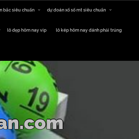
ền bắc siêu chuẩn
dự đoán xổ số mt siêu chuẩn
lô đẹp hôm nay vip
lô kép hôm nay đánh phải trúng
a
n
.
c
o
m