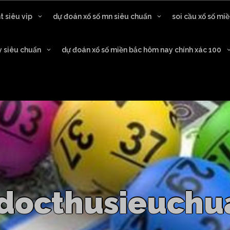
t siêu vip
dự đoán xổ số mn siêu chuẩn
soi cầu xổ số mi
y siêu chuẩn
dự đoán xổ số miền bắc hôm nay chính xác 100
d
o
c
t
h
u
s
i
e
u
c
h
u