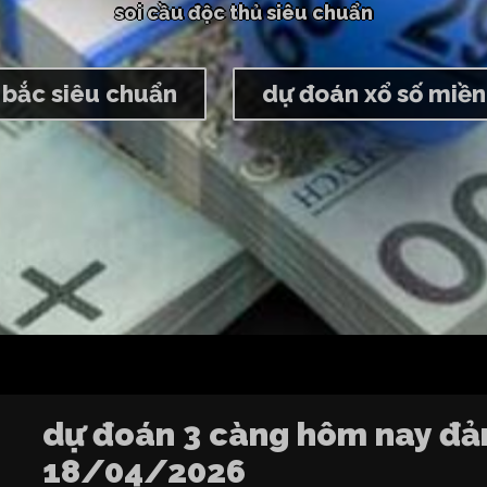
s
o
i
c
ầ
u
đ
ộ
c
t
h
ủ
s
i
ê
u
c
h
u
ẩ
n
 bắc siêu chuẩn
dự đoán xổ số miền
dự đoán 3 càng hôm nay đả
18/04/2026