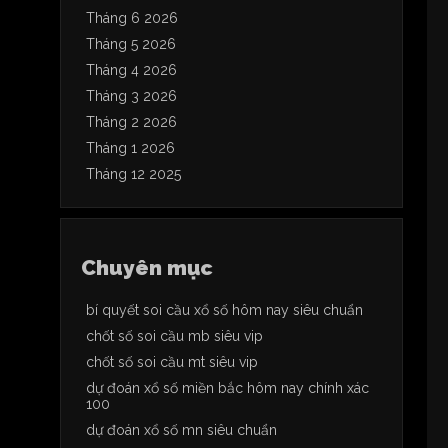
Tháng 6 2026
Tháng 5 2026
Tháng 4 2026
Tháng 3 2026
Tháng 2 2026
Tháng 1 2026
Tháng 12 2025
Chuyên mục
bí quyết soi cầu xổ số hôm nay siêu chuẩn
chốt số soi cầu mb siêu vip
chốt số soi cầu mt siêu vip
dự đoán xổ số miền bắc hôm nay chính xác
100
dự đoán xổ số mn siêu chuẩn