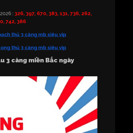
/2026 :
326, 397, 670, 383, 131, 736, 262,
10, 742, 386
bạch thủ 3 càng mb siêu vip
song thủ 3 càng mb siêu vip
ầu 3 càng miền Bắc ngày