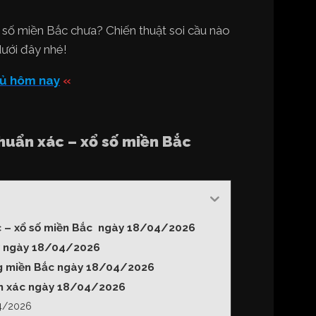
 số miền Bắc chưa? Chiến thuật soi cầu nào
dưới đây nhé!
thủ hôm nay
«
huẩn xác – xổ số miền Bắc
c – xổ số miền Bắc ngày 18/04/2026
ay ngày 18/04/2026
àng miền Bắc ngày 18/04/2026
ẩn xác ngày 18/04/2026
04/2026