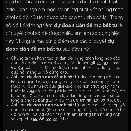
quả hơn thì anh em cần phải chuẩn bị cho mình thật
nhiều kinh nghiệm, học hỏi những bí quyết những mẹo
chơi số đề hữu ích được các cao thủ chia sẻ lại. Trong
số đó thì kinh nghiệm
dự đoán dàn đề mb bất tử
là
bí quyết chơi số đề được nhiều anh em áp dụng hiện
nay. Chúng ta hãy cùng điềm qua các bí quyết
dự
đoán dàn đề mb bất tử
sau đây nhé!
Chúng ta tiến hành tạo ra dàn đề bằng cách tổng hợp các
con số có đầu là 6 và đuôi là 5. Ví dụ như
38
,
53
,
97
,… hay
61
,
94
,
42
,… Dàn đề này được nhiều anh em sử dụng, hiệu
quả nó mang lại vô cùng cao.
Anh em
dự đoán dàn đề mb bất tử
dựa vào tổng đề của
kết quả giải đặc biệt trong bảng kết quả xổ số ngày hôm
trước. Ví dụ như kết quả giải đặc biệt kiến thiết ngày hôm
trước là 395546 có tổng đề là cộng các con số trong dãy đó
lại bằng 17, vậy anh em sẽ tạo dàn đề gồm các con số có
tổng 2 chữ số bằng 17, ví dụ như
63
,
87
,
39
,
17
,
87
,
36
,
83
,…
Anh em
dự đoán dàn đề mb bất tử
bằng cách tổng hợp 36
con số chẵn hoặc 36 con số lẽ trong tổng số 100 con số từ
00 đến 99. Và với cách này, anh em không tính những con
số kép như
55
,
88
,
33
,
33
,… nhé!