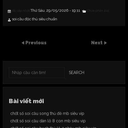
Thứ Sáu, 29/05/2026 - 19:11
đã câp nhật:
Chưa phân loại
soi cầu độc thủ siêu chuẩn
Previous
Next
SEARCH
Bài viết mới
chốt số soi cầu song thủ đề mb siêu vip
chốt số soi cầu dàn lô 8 con mb siêu vip