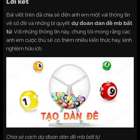
Lời kết
Bài viết trên đã chia sẻ đến anh em một vài thông tin
về số đề và những bí quyết
dự đoán dàn đề mb bất
tử
. Với những thông tin này, chúng tôi mong rằng các
anh em cược thủ sẽ có thêm nhiều kiến thức hay, kinh
nghiệm hữu ích.
Chia sẻ cách dự đoán dàn đề mb bất tử