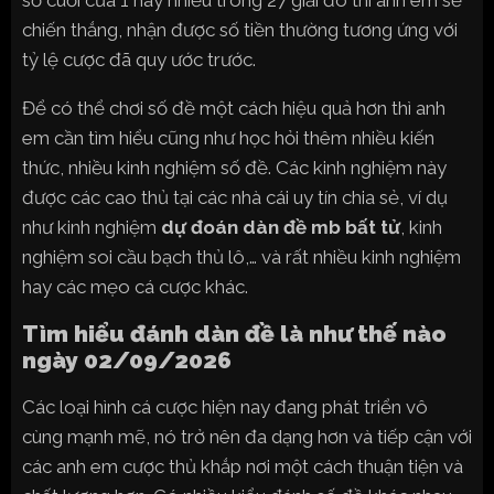
chiến thắng, nhận được số tiền thường tương ứng với
tỷ lệ cược đã quy ước trước.
Để có thể chơi số đề một cách hiệu quả hơn thì anh
em cần tìm hiểu cũng như học hỏi thêm nhiều kiến
thức, nhiều kinh nghiệm số đề. Các kinh nghiệm này
được các cao thủ tại các nhà cái uy tín chia sẻ, ví dụ
như kinh nghiệm
dự đoán dàn đề mb bất tử
, kinh
nghiệm soi cầu bạch thủ lô,… và rất nhiều kinh nghiệm
hay các mẹo cá cược khác.
Tìm hiểu đánh dàn đề là như thế nào
ngày 02/09/2026
Các loại hình cá cược hiện nay đang phát triển vô
cùng mạnh mẽ, nó trở nên đa dạng hơn và tiếp cận với
các anh em cược thủ khắp nơi một cách thuận tiện và