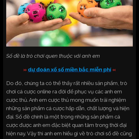
Số đề là trò chơi quen thuộc với anh em
»
dự đoán xổ số miền bắc miễn phí
«
Do đó, chúng ta có thể thấy rất nhiều sản phẩm, trò
chơi cá cược online ra đời để phục vụ các anh em
cược thủ. Anh em cược thủ mong muốn trải nghiệm
những sản phẩm cá cược hấp dẫn, chất lượng và hiện
đại. Số đề chính là một trong những sản phẩm cá
cược được anh em đặc biệt quan tâm trong thời đại
hiện nay. Vậy thì anh em hiểu gì về trò chơi số đề cũng