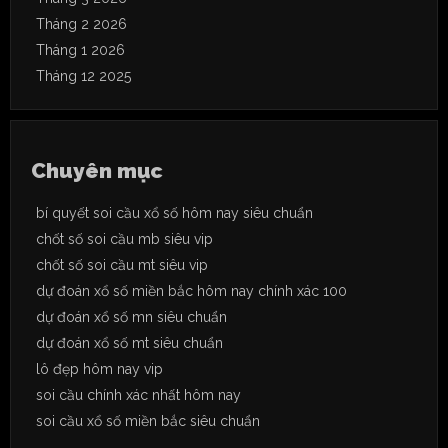
Tháng 2 2026
Tháng 1 2026
Tháng 12 2025
Chuyên mục
bí quyết soi cầu xổ số hôm nay siêu chuẩn
chốt số soi cầu mb siêu vip
chốt số soi cầu mt siêu vip
dự đoán xổ số miền bắc hôm nay chính xác 100
dự đoán xổ số mn siêu chuẩn
dự đoán xổ số mt siêu chuẩn
lô đẹp hôm nay vip
soi cầu chính xác nhất hôm nay
soi cầu xổ số miền bắc siêu chuẩn