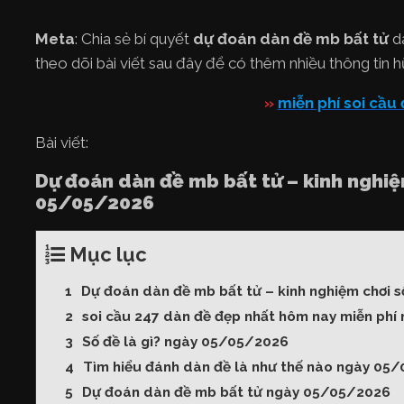
Meta
: Chia sẻ bí quyết
dự đoán dàn đề mb bất tử
dà
theo dõi bài viết sau đây để có thêm nhiều thông tin h
»
miễn phí soi cầu
Bài viết:
Dự đoán dàn đề mb bất tử – kinh nghiệ
05/05/2026
Mục lục
Dự đoán dàn đề mb bất tử – kinh nghiệm chơi 
soi cầu 247 dàn đề đẹp nhất hôm nay miễn ph
Số đề là gì? ngày 05/05/2026
Tìm hiểu đánh dàn đề là như thế nào ngày 05
Dự đoán dàn đề mb bất tử ngày 05/05/2026