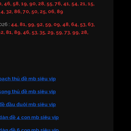
, 46, 58, 19, 90, 28, 55, 76, 41, 54, 21, 15,
14, 32, 86, 70, 50, 25, 06, 89
026 :
44, 81, 99, 92, 59, 09, 48, 64, 53, 63,
92, 81, 89, 46, 53, 35, 29, 59, 73, 99, 28,
8
 bạch thủ đề mb siêu vip
 song thủ đề mb siêu vip
 đề đầu đuôi mb siêu vip
 dàn đề 4 con mb siêu vip
 dàn đề 6 con mb siêu vip