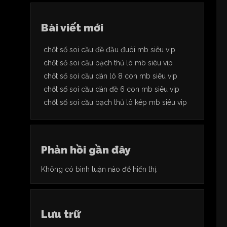
Bài viết mới
chốt số soi cầu đề đầu đuôi mb siêu vip
chốt số soi cầu bạch thủ lô mb siêu vip
chốt số soi cầu dàn lô 8 con mb siêu vip
chốt số soi cầu dàn đề 6 con mb siêu vip
chốt số soi cầu bạch thủ lô kép mb siêu vip
Phản hồi gần đây
Không có bình luận nào để hiển thị.
Lưu trữ