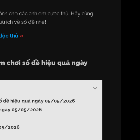
nh cho các anh em cược thủ. Hãy cùng
ữu ích về số đề nhé!
 độc thủ
«
m chơi số đề hiệu quả ngày
số đề hiệu quả ngày 05/05/2026
í ngày 05/05/2026
/05/2026