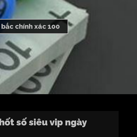
 bắc chính xác 100
ốt số siêu vip ngày