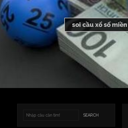
soi cầu xổ số miền
SEARCH