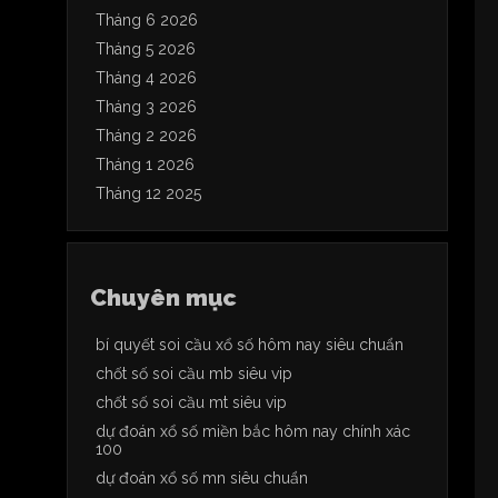
Tháng 6 2026
Tháng 5 2026
Tháng 4 2026
Tháng 3 2026
Tháng 2 2026
Tháng 1 2026
Tháng 12 2025
Chuyên mục
bí quyết soi cầu xổ số hôm nay siêu chuẩn
chốt số soi cầu mb siêu vip
chốt số soi cầu mt siêu vip
dự đoán xổ số miền bắc hôm nay chính xác
100
dự đoán xổ số mn siêu chuẩn