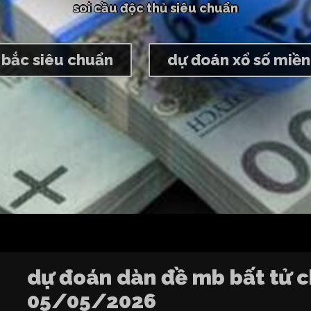
s
o
i
c
ầ
u
đ
ộ
c
t
h
ủ
s
i
ê
u
c
h
u
ẩ
n
 bắc siêu chuẩn
dự đoán xổ số miền
dự đoán dàn đề mb bất tử ch
05/05/2026