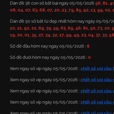
Dàn đề 36 con số bất bại ngày 05/05/2026
56, 81, 40
08, 04, 07, 63, 68, 07, 20, 23, 79, 85, 92, 13, 99, 02, 
Dàn đề 50 số bất tử đẹp nhất hôm nay ngày 05/05/2
10, 21, 92, 22, 69, 39, 59, 63, 69, 46, 81, 50, 73, 20, 
19, 20, 01, 35, 27, 34, 32, 17, 99, 49, 23, 04, 37, 33, 5
Số đề đầu hôm nay ngày 05/05/2026 :
8
Số đề đuôi hôm nay ngày 05/05/2026 :
0
Xem ngay số víp ngày 05/05/2026 :
chốt số soi cầu
Xem ngay số víp ngày 05/05/2026 :
chốt số soi cầu
Xem ngay số víp ngày 05/05/2026 :
chốt số soi cầu
Xem ngay số víp ngày 05/05/2026 :
chốt số soi cầu
Xem ngay số víp ngày 05/05/2026 :
chốt số soi cầu