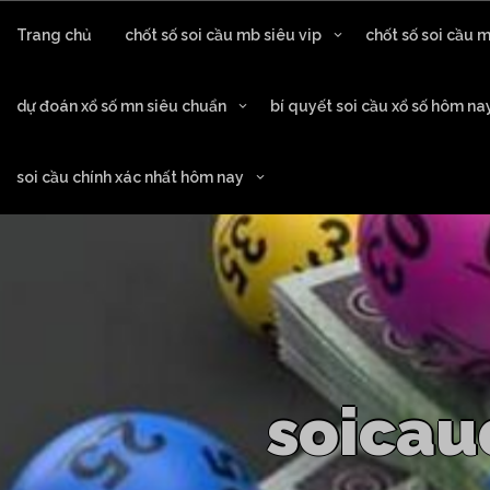
Skip
to
Trang chủ
chốt số soi cầu mb siêu vip
chốt số soi cầu m
content
dự đoán xổ số mn siêu chuẩn
bí quyết soi cầu xổ số hôm na
soi cầu chính xác nhất hôm nay
s
o
i
c
a
u