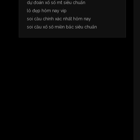
dự đoán xổ số mt siêu chuẩn
lô đẹp hôm nay vip
soi cầu chính xác nhất hôm nay
soi cầu xổ số miền bắc siêu chuẩn