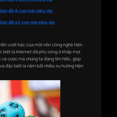
 dàn đề 8 con mb siêu vip
 dàn đề 10 con mb siêu vip
triển vượt bậc của một nền công nghệ hiện
c biệt là internet đã phủ sóng ở khắp mọi
c cá cược mà chúng ta đang tìm hiểu, giúp
 và đặc biệt là nắm bắt nhiều xu hướng hiện