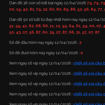
Dàn đề 36 con số bất bại ngày 12/04/2026
79, 79, 79
00, 19, 42, 81, 79, 32, 60, 80, 89, 86, 52, 56, 84, 77, 
Dàn đề 50 số bất tử đẹp nhất hôm nay ngày 12/04/2
51, 59, 41, 62, 68, 66, 11, 12, 95, 64, 61, 59, 00, 07, 4
50, 43, 07, 56, 87, 60, 39, 27, 87, 66, 31, 57, 07, 87
Số đề đầu hôm nay ngày 12/04/2026 :
2
Số đề đuôi hôm nay ngày 12/04/2026 :
0
Xem ngay số víp ngày 12/04/2026 :
chốt số soi cầu 
Xem ngay số víp ngày 12/04/2026 :
chốt số soi cầu 
Xem ngay số víp ngày 12/04/2026 :
chốt số soi cầu 
Xem ngay số víp ngày 12/04/2026 :
chốt số soi cầu 
Xem ngay số víp ngày 12/04/2026 :
chốt số soi cầu 