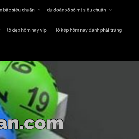
ền bắc siêu chuẩn
dự đoán xổ số mt siêu chuẩn
lô đẹp hôm nay vip
lô kép hôm nay đánh phải trúng
a
n
.
c
o
m