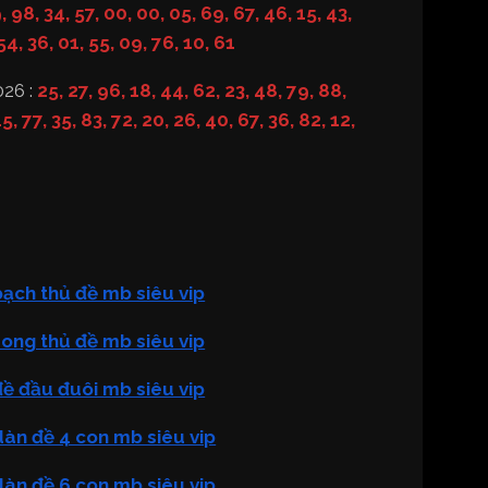
, 98, 34, 57, 00, 00, 05, 69, 67, 46, 15, 43,
54, 36, 01, 55, 09, 76, 10, 61
026 :
25, 27, 96, 18, 44, 62, 23, 48, 79, 88,
5, 77, 35, 83, 72, 20, 26, 40, 67, 36, 82, 12,
bạch thủ đề mb siêu vip
song thủ đề mb siêu vip
đề đầu đuôi mb siêu vip
dàn đề 4 con mb siêu vip
dàn đề 6 con mb siêu vip