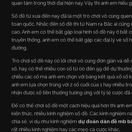
quan tâm trong thời đại hiện nay. Vậy thì anh em hiểu 
Số đề từ xưa đến nay đã là một trò chơi vô cùng quen
toàn quốc. Nhắc đến số đề thì từ Nam ra Bắc ai cũng 
cao. Anh em có thể bắt gặp loại hình số đề này ở bất 
truyền thống, anh em có thể bắt gặp các đại lý vé số 
đường.
Trò chơi số đề này có lối chơi vô cùng đơn giản và dễ
số, hay có thể nhiều con số từ 00 đến 99 để dự thưởng
chiếu các số mà anh em chọn với bảng kết quả xổ số 
anh em lựa chọn trùng với 2 số cuối của 1 hay nhiều tro
nhận được số tiền thường tương ứng với tỷ lệ cược đã 
Để có thể chơi số đề một cách hiệu quả hơn thì anh e
kiến thức, nhiều kinh nghiệm số đề. Các kinh nghiệm nà
chia sẻ, ví dụ như kinh nghiệm
dự đoán dàn đề mb bấ
rất nhiều kinh nghiệm hay các mẹo cá cược khác.