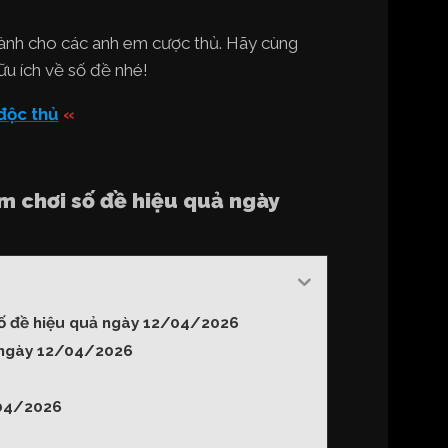
nh cho các anh em cược thủ. Hãy cùng
ữu ích về số đề nhé!
 độc thủ
«
m chơi số đề hiệu quả ngày
số đề hiệu quả ngày 12/04/2026
í ngày 12/04/2026
/04/2026