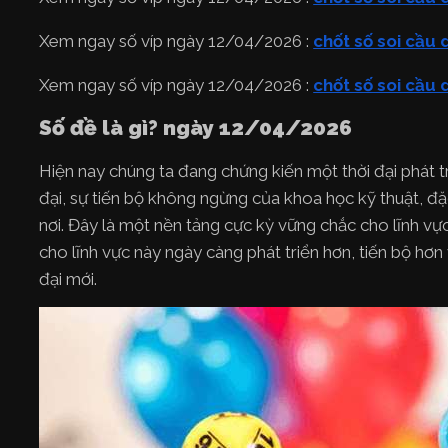
Xem ngay số víp ngày 12/04/2026 :
chốt số soi cầu 
Xem ngay số víp ngày 12/04/2026 :
chốt số soi cầu 
Số đề là gì? ngày 12/04/2026
Hiện nay chúng ta đang chứng kiến một thời đại phát 
đại, sự tiến bộ không ngừng của khoa học kỹ thuật, đặ
nơi. Đây là một nền tảng cực kỳ vững chắc cho lĩnh vự
cho lĩnh vực này ngày càng phát triển hơn, tiến bộ hơn
đại mới.