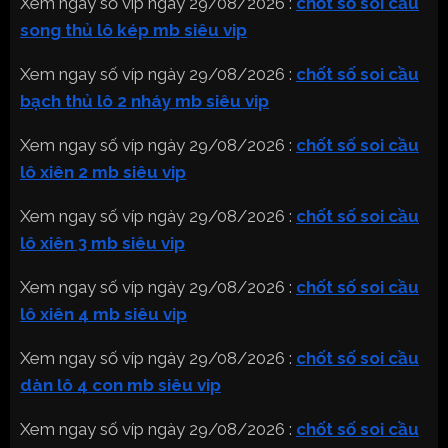
Xem ngay số víp ngày 29/08/2026 :
chốt số soi cầu
song thủ lô kép mb siêu vip
Xem ngay số víp ngày 29/08/2026 :
chốt số soi cầu
bạch thủ lô 2 nháy mb siêu vip
Xem ngay số víp ngày 29/08/2026 :
chốt số soi cầu
lô xiên 2 mb siêu vip
Xem ngay số víp ngày 29/08/2026 :
chốt số soi cầu
lô xiên 3 mb siêu vip
Xem ngay số víp ngày 29/08/2026 :
chốt số soi cầu
lô xiên 4 mb siêu vip
Xem ngay số víp ngày 29/08/2026 :
chốt số soi cầu
dàn lô 4 con mb siêu vip
Xem ngay số víp ngày 29/08/2026 :
chốt số soi cầu