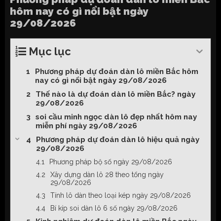
hôm nay có gì nổi bật ngày
29/08/2026
Mục lục
Phương pháp dự đoán dàn lô miền Bắc hôm
nay có gì nổi bật ngày 29/08/2026
Thế nào là dự đoán dàn lô miền Bắc? ngày
29/08/2026
soi cầu minh ngọc dàn lô đẹp nhất hôm nay
miễn phí ngày 29/08/2026
Phương pháp dự đoán dàn lô hiệu quả ngày
29/08/2026
Phương pháp bộ số ngày 29/08/2026
Xây dựng dàn lô 28 theo tổng ngày
29/08/2026
Tính lô dàn theo loại kép ngày 29/08/2026
Bí kíp soi dàn lô 6 số ngày 29/08/2026