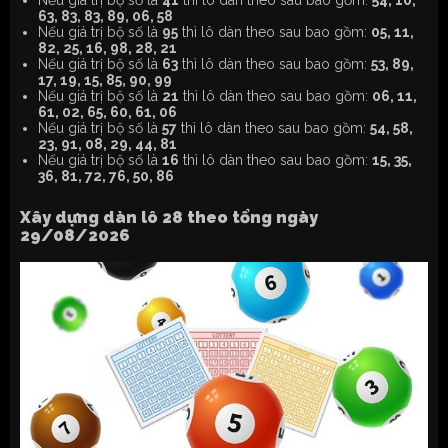
63, 83, 83, 89, 06, 58
Nếu giá trị bộ số là
95
thì lô dàn theo sau bao gồm:
05, 11,
82, 25, 16, 98, 28, 21
Nếu giá trị bộ số là
63
thì lô dàn theo sau bao gồm:
53, 89,
17, 19, 15, 85, 90, 99
Nếu giá trị bộ số là
21
thì lô dàn theo sau bao gồm:
06, 11,
61, 02, 65, 60, 61, 06
Nếu giá trị bộ số là
57
thì lô dàn theo sau bao gồm:
54, 58,
23, 91, 08, 29, 44, 81
Nếu giá trị bộ số là
16
thì lô dàn theo sau bao gồm:
15, 35,
36, 81, 72, 76, 50, 86
Xây dựng dàn lô 28 theo tổng ngày
29/08/2026