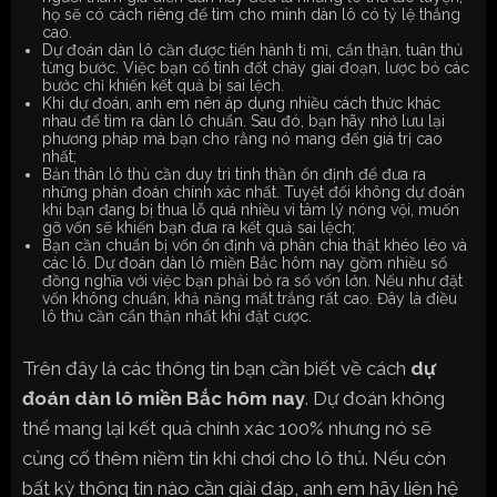
họ sẽ có cách riêng để tìm cho mình dàn lô có tỷ lệ thắng
cao.
Dự đoán dàn lô cần được tiến hành tỉ mỉ, cẩn thận, tuân thủ
từng bước. Việc bạn cố tình đốt cháy giai đoạn, lược bỏ các
bước chỉ khiến kết quả bị sai lệch.
Khi dự đoán, anh em nên áp dụng nhiều cách thức khác
nhau để tìm ra dàn lô chuẩn. Sau đó, bạn hãy nhớ lưu lại
phương pháp mà bạn cho rằng nó mang đến giá trị cao
nhất;
Bản thân lô thủ cần duy trì tinh thần ổn định để đưa ra
những phán đoán chính xác nhất. Tuyệt đối không dự đoán
khi bạn đang bị thua lỗ quá nhiều vì tâm lý nóng vội, muốn
gỡ vốn sẽ khiến bạn đưa ra kết quả sai lệch;
Bạn cần chuẩn bị vốn ổn định và phân chia thật khéo léo và
các lô. Dự đoán dàn lô miền Bắc hôm nay gồm nhiều số
đồng nghĩa với việc bạn phải bỏ ra số vốn lớn. Nếu như đặt
vốn không chuẩn, khả năng mất trắng rất cao. Đây là điều
lô thủ cần cẩn thận nhất khi đặt cược.
Trên đây là các thông tin bạn cần biết về cách
dự
đoán dàn lô miền Bắc
hôm nay
. Dự đoán không
thể mang lại kết quả chính xác 100% nhưng nó sẽ
củng cố thêm niềm tin khi chơi cho lô thủ. Nếu còn
bất kỳ thông tin nào cần giải đáp, anh em hãy liên hệ