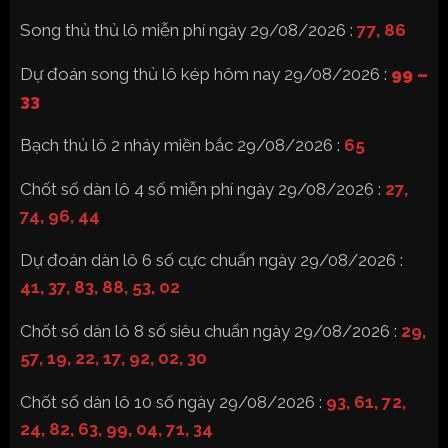
Song thủ thủ lô miễn phí ngày 29/08/2026 :
77, 86
Dự đoán song thủ lô kép hôm nay 29/08/2026 :
99 –
33
Bạch thủ lô 2 nháy miền bắc 29/08/2026 :
65
Chốt số dàn lô 4 số miễn phí ngày 29/08/2026 :
27,
74, 96, 44
Dự đoán dàn lô 6 số cực chuẩn ngày 29/08/2026 :
41, 37, 83, 88, 53, 02
Chốt số dàn lô 8 số siêu chuẩn ngày 29/08/2026 :
29,
57, 19, 22, 17, 92, 02, 30
Chốt số dàn lô 10 số ngày 29/08/2026 :
93, 61, 72,
24, 82, 63, 99, 04, 71, 34