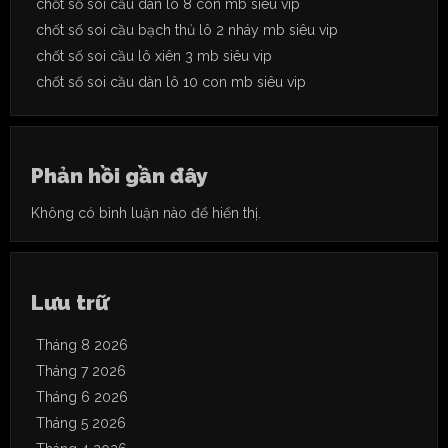
chốt số soi cầu dàn lô 8 con mb siêu vip
chốt số soi cầu bạch thủ lô 2 nháy mb siêu vip
chốt số soi cầu lô xiên 3 mb siêu vip
chốt số soi cầu dàn lô 10 con mb siêu vip
Phản hồi gần đây
Không có bình luận nào để hiển thị.
Lưu trữ
Tháng 8 2026
Tháng 7 2026
Tháng 6 2026
Tháng 5 2026