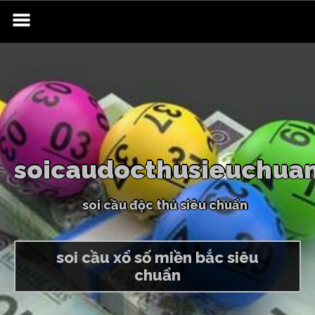
Skip
to
content
s
o
i
c
a
u
d
o
c
t
h
u
s
i
e
u
c
h
u
a
s
o
i
c
ầ
u
đ
ộ
c
t
h
ủ
s
i
ê
u
c
h
u
ẩ
n
soi cầu xổ số miền bắc siêu
chuẩn