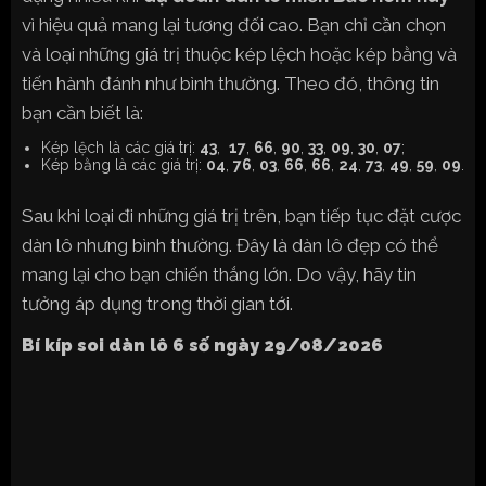
vì hiệu quả mang lại tương đối cao. Bạn chỉ cần chọn
và loại những giá trị thuộc kép lệch hoặc kép bằng và
tiến hành đánh như bình thường. Theo đó, thông tin
bạn cần biết là:
Kép lệch là các giá trị:
43
,
17
,
66
,
90
,
33
,
09
,
30
,
07
;
Kép bằng là các giá trị:
04
,
76
,
03
,
66
,
66
,
24
,
73
,
49
,
59
,
09
.
Sau khi loại đi những giá trị trên, bạn tiếp tục đặt cược
dàn lô nhưng bình thường. Đây là dàn lô đẹp có thể
mang lại cho bạn chiến thắng lớn. Do vậy, hãy tin
tưởng áp dụng trong thời gian tới.
Bí kíp soi dàn lô 6 số ngày 29/08/2026