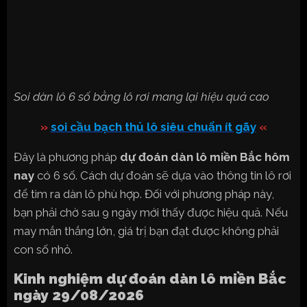
Soi dàn lô 6 số bằng lô rơi mang lại hiệu quả cao
»
soi cầu bạch thủ lô siêu chuẩn ít gãy
«
Đây là phương pháp
dự đoán dàn lô miền Bắc
hôm
nay
có 6 số. Cách dự đoán sẽ dựa vào thông tin lô rơi
để tìm ra dàn lô phù hợp. Đối với phương pháp này,
bạn phải chờ sau 9 ngày mới thấy được hiệu quả. Nếu
may mắn thắng lớn, giá trị bạn đạt được không phải
con số nhỏ.
Kinh nghiệm dự đoán dàn lô miền Bắc
ngày 29/08/2026