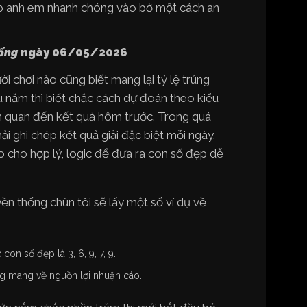
iúp anh em nhanh chóng vào bờ một cách an
hống
ngày 06/05/2026
 chơi nào cũng biết mang lại tỷ lệ trúng
u năm thì biết chắc cách dự đoán theo kiểu
ên quan đến kết quả hôm trước. Trong quá
ải ghi chép kết quả giải đặc biệt mỗi ngày.
ao cho hợp lý, logic để đưa ra con số đẹp dễ
ền thống chùn tôi sẽ lấy một số ví dụ về
on số đẹp là 3, 6, 9, 7, 9.
g mang về nguồn lợi nhuận cáo.