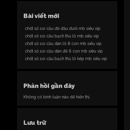
Bài viết mới
chốt số soi cầu đề đầu đuôi mb siêu vip
chốt số soi cầu bạch thủ lô mb siêu vip
chốt số soi cầu dàn lô 8 con mb siêu vip
chốt số soi cầu dàn đề 6 con mb siêu vip
chốt số soi cầu bạch thủ lô kép mb siêu vip
Phản hồi gần đây
Không có bình luận nào để hiển thị.
Lưu trữ