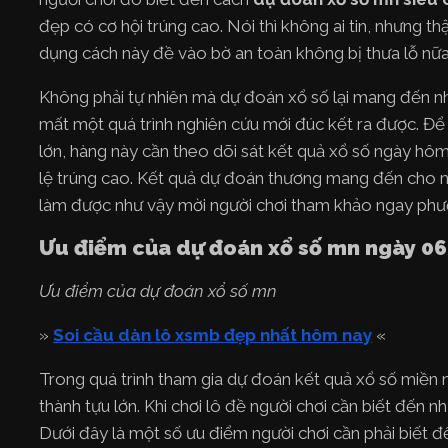
đẹp có cơ hội trúng cao. Nói thì không ai tin, nhưng th
dụng cách này đề vào bờ an toàn không bị thưa lỗ nữa
Không phải tự nhiên mà dự đoán xổ số lại mang đến n
mất một quá trình nghiên cứu mới đúc kết ra được. Để
lớn, hàng này cần theo dõi sát kết quả xổ số ngày hô
lệ trúng cao. Kết quả dự đoán thương mang đến cho ng
làm được như vậy mời người chơi tham khảo ngay phư
Ưu điểm của dự đoán xổ số mn ngày 
Ưu điểm của dự đoán xổ số mn
»
Soi cầu dàn lô xsmb đẹp nhất hôm nay
«
Trong quá trình tham gia dự đoán kết quả xổ số miền
thành tựu lớn. Khi chơi lô đề người chơi cần biết đến
Dưới đây là một số ưu điểm người chơi cần phải biết 