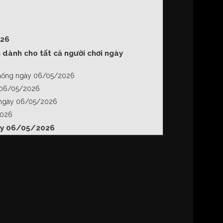
026
dành cho tất cả người chơi ngày
 thống ngày 06/05/2026
y 06/05/2026
e ngày 06/05/2026
2026
gày 06/05/2026