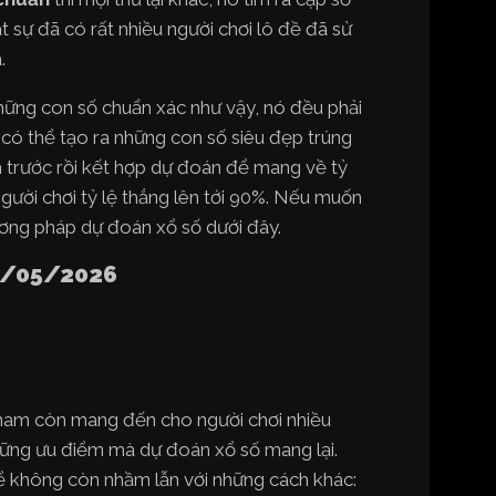
ật sự đã có rất nhiều người chơi lô đề đã sử
.
hững con số chuẩn xác như vậy, nó đều phải
 có thể tạo ra những con số siêu đẹp trúng
m trước rồi kết hợp dự đoán để mang về tỷ
ười chơi tỷ lệ thắng lên tới 90%. Nếu muốn
ơng pháp dự đoán xổ số dưới đây.
06/05/2026
 nam còn mang đến cho người chơi nhiều
 những ưu điểm mà dự đoán xổ số mang lại.
để không còn nhầm lẫn với những cách khác: