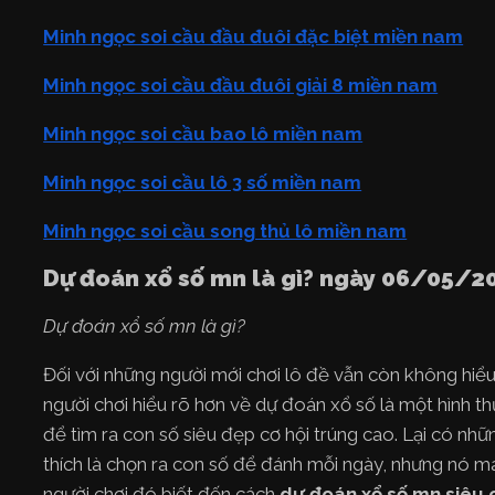
Minh ngọc soi cầu đầu đuôi đặc biệt miền nam
Minh ngọc soi cầu đầu đuôi giải 8 miền nam
Minh ngọc soi cầu bao lô miền nam
Minh ngọc soi cầu lô 3 số miền nam
Minh ngọc soi cầu song thủ lô miền nam
Dự đoán xổ số mn là gì? ngày 06/05/2
Dự đoán xổ số mn là gì?
Đối với những người mới chơi lô đề vẫn còn không hi
người chơi hiểu rõ hơn về dự đoán xổ số là một hình t
để tìm ra con số siêu đẹp cơ hội trúng cao. Lại có nhữ
thích là chọn ra con số để đánh mỗi ngày, nhưng nó man
người chơi đó biết đến cách
dự đoán xổ số mn siêu