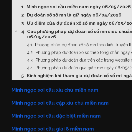
Minh ngọc soi cầu miền nam ngày 06/05/2026
Dự đoán xổ số mn là gì? ngày 06/05/2026
Ưu điểm của dự đoán xổ số mn ngày 06/05/2
Các phương pháp dự đoán xổ số mn siêu chuẩn 
06/05/2026
Phương pháp dự đoán xổ số mn theo kiểu truyền
Phương pháp dự đoán xổ số theo tổng chẵn ngà
Phương pháp dự đoán dựa trên các trang websit
Phương pháp dự đoán qua giấc mơ ngày 06/05/
Kinh nghiệm khi tham gia dự đoán xổ số mt n
Minh ngọc soi cầu xỉu chủ miền nam
Minh ngọc soi cầu cặp xỉu chủ miền nam
Minh ngọc soi cầu đặc biệt miền nam
Minh ngọc soi cầu giải 8 miền nam