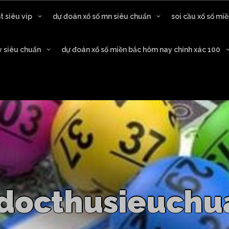
t siêu vip
dự đoán xổ số mn siêu chuẩn
soi cầu xổ số mi
y siêu chuẩn
dự đoán xổ số miền bắc hôm nay chính xác 100
d
o
c
t
h
u
s
i
e
u
c
h
u