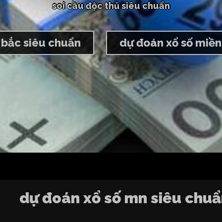
s
o
i
c
ầ
u
đ
ộ
c
t
h
ủ
s
i
ê
u
c
h
u
ẩ
n
 bắc siêu chuẩn
dự đoán xổ số miền
dự đoán xổ số mn siêu chu