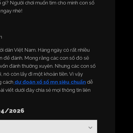
 gì? Người chơi muốn tìm cho mình con số
y ngay nhé!
n
ời dân Việt Nam. Hàng ngày có rất nhiều
ắn để đánh. Mong rằng các con số đó sẽ
t vốn đánh thường xuyên. Nhưng các con số
 nó còn lấy đi một khoản tiền. Vì vậy
g cách
dự đoán xổ
số mn siêu chuẩn
dễ
i viết dưới đây chia sẻ mọi thông tin liên
/04/2026