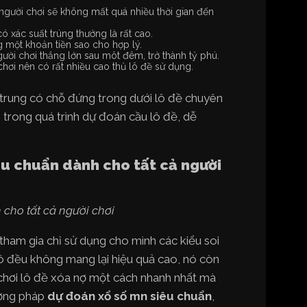
người chơi sẽ không mất quá nhiều thời gian đến
xác suất trúng thưởng là rất cao.
 một khoản tiền sao cho hợp lý.
ời chơi thắng lớn sau môt đêm, trở thành tỷ phú.
hơi nên có rất nhiều cao thủ lô đề sử dụng.
trung có chỗ đứng trong dưới lô đề chuyên
 trong quá trình dự đoán cầu lô đề, dễ
u chuẩn dành cho tất cả người
cho tất cả người chơi
tham gia chỉ sử dụng cho mình các kiểu soi
 đều không mang lại hiệu quả cao, nó còn
 chơi lô đề xóa nợ một cách nhanh nhất mà
ương pháp
dự đoán xổ số mn siêu chuẩn
,