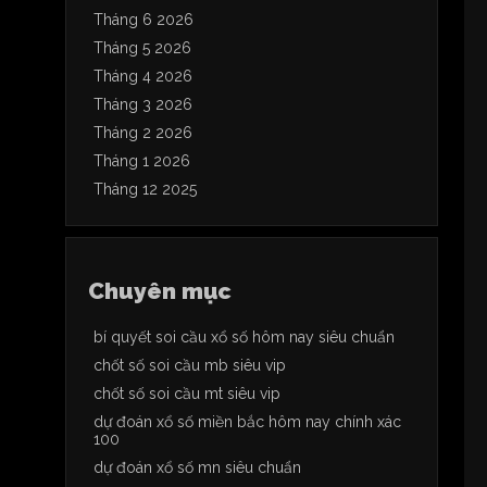
Tháng 6 2026
Tháng 5 2026
Tháng 4 2026
Tháng 3 2026
Tháng 2 2026
Tháng 1 2026
Tháng 12 2025
Chuyên mục
bí quyết soi cầu xổ số hôm nay siêu chuẩn
chốt số soi cầu mb siêu vip
chốt số soi cầu mt siêu vip
dự đoán xổ số miền bắc hôm nay chính xác
100
dự đoán xổ số mn siêu chuẩn