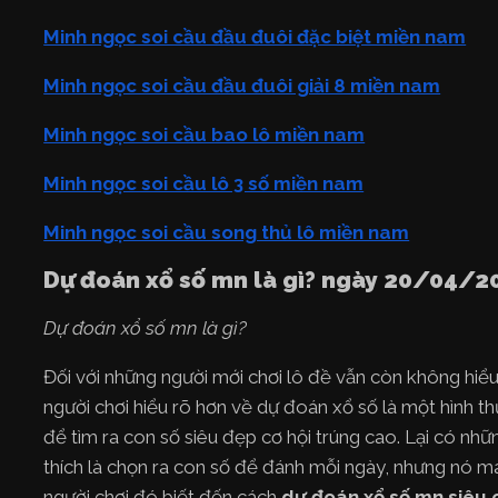
Minh ngọc soi cầu đầu đuôi đặc biệt miền nam
Minh ngọc soi cầu đầu đuôi giải 8 miền nam
Minh ngọc soi cầu bao lô miền nam
Minh ngọc soi cầu lô 3 số miền nam
Minh ngọc soi cầu song thủ lô miền nam
Dự đoán xổ số mn là gì? ngày 20/04/2
Dự đoán xổ số mn là gì?
Đối với những người mới chơi lô đề vẫn còn không hi
người chơi hiểu rõ hơn về dự đoán xổ số là một hình t
để tìm ra con số siêu đẹp cơ hội trúng cao. Lại có nhữ
thích là chọn ra con số để đánh mỗi ngày, nhưng nó man
người chơi đó biết đến cách
dự đoán xổ số mn siêu