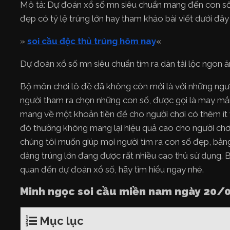
Mô tả: Dự đoán xổ số mn siêu chuẩn mang đến con số
đẹp có tỷ lệ trúng lớn hay tham khảo bài viết dưới đâ
»
soi cầu độc thủ trúng hôm nay
«
Dự đoán xổ số mn siêu chuẩn tìm ra dàn tài lộc ngon ă
Bộ môn chơi lô đề đã không còn mới là với những ngư
người tham ra chọn những con số, được gọi là may m
mang về một khoản tiền để cho người chơi có thêm í
đó thường không mang lại hiệu quả cao cho người chơi,
chúng tôi muốn giúp mọi người tìm ra con số đẹp, bằn
dàng trúng lớn đang được rất nhiều cao thủ sử dụng. Bà
quan đến dự đoán xổ số, hãy tìm hiểu ngay nhé.
Minh ngọc soi cầu miền nam ngày 20
Mục lục