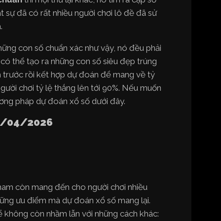
ật sự đã có rất nhiều người chơi lô đề đã sử
.
hững con số chuẩn xác như vậy, nó đều phải
 có thể tạo ra những con số siêu đẹp trúng
m trước rồi kết hợp dự đoán để mang về tỷ
ười chơi tỷ lệ thắng lên tới 90%. Nếu muốn
ơng pháp dự đoán xổ số dưới đây.
20/04/2026
 nam còn mang đến cho người chơi nhiều
 những ưu điểm mà dự đoán xổ số mang lại.
để không còn nhầm lẫn với những cách khác: