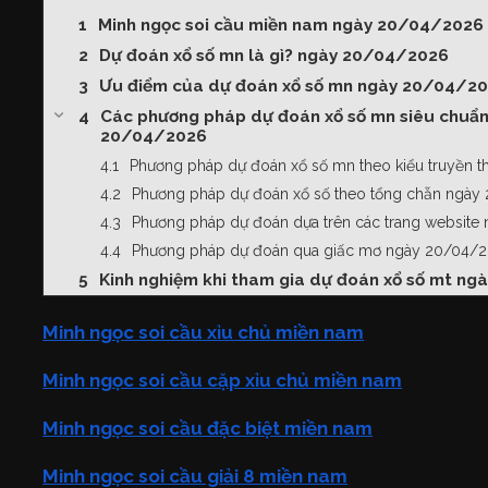
Minh ngọc soi cầu miền nam ngày 20/04/2026
Dự đoán xổ số mn là gì? ngày 20/04/2026
Ưu điểm của dự đoán xổ số mn ngày 20/04/2
Các phương pháp dự đoán xổ số mn siêu chuẩn 
20/04/2026
Phương pháp dự đoán xổ số mn theo kiểu truyền
Phương pháp dự đoán xổ số theo tổng chẵn ngà
Phương pháp dự đoán dựa trên các trang websit
Phương pháp dự đoán qua giấc mơ ngày 20/04/
Kinh nghiệm khi tham gia dự đoán xổ số mt n
Minh ngọc soi cầu xỉu chủ miền nam
Minh ngọc soi cầu cặp xỉu chủ miền nam
Minh ngọc soi cầu đặc biệt miền nam
Minh ngọc soi cầu giải 8 miền nam