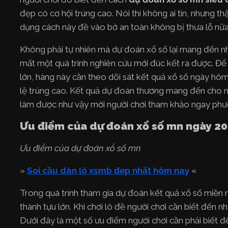
đẹp có cơ hội trúng cao. Nói thì không ai tin, nhưng th
dụng cách này đề vào bờ an toàn không bị thưa lỗ nữa
Không phải tự nhiên mà dự đoán xổ số lại mang đến n
mất một quá trình nghiên cứu mới đúc kết ra được. Để
lớn, hàng này cần theo dõi sát kết quả xổ số ngày hô
lệ trúng cao. Kết quả dự đoán thương mang đến cho ng
làm được như vậy mời người chơi tham khảo ngay phư
Ưu điểm của dự đoán xổ số mn ngày 
Ưu điểm của dự đoán xổ số mn
»
Soi cầu dàn lô xsmb đẹp nhất hôm nay
«
Trong quá trình tham gia dự đoán kết quả xổ số miền
thành tựu lớn. Khi chơi lô đề người chơi cần biết đến
Dưới đây là một số ưu điểm người chơi cần phải biết 