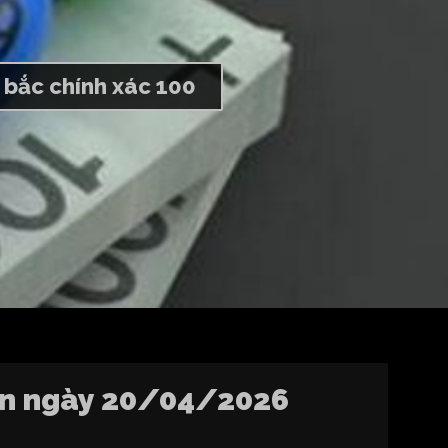
 bắc chính xác 100
ẩn ngày 20/04/2026