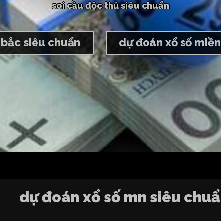
s
o
i
c
ầ
u
đ
ộ
c
t
h
ủ
s
i
ê
u
c
h
u
ẩ
n
 bắc siêu chuẩn
dự đoán xổ số miền
dự đoán xổ số mn siêu chu