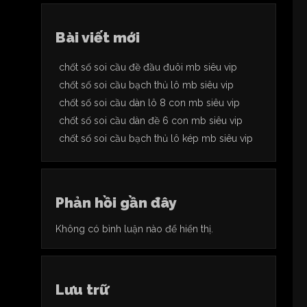
Bài viết mới
chốt số soi cầu đề đầu đuôi mb siêu vip
chốt số soi cầu bạch thủ lô mb siêu vip
chốt số soi cầu dàn lô 8 con mb siêu vip
chốt số soi cầu dàn đề 6 con mb siêu vip
chốt số soi cầu bạch thủ lô kép mb siêu vip
Phản hồi gần đây
Không có bình luận nào để hiển thị.
Lưu trữ