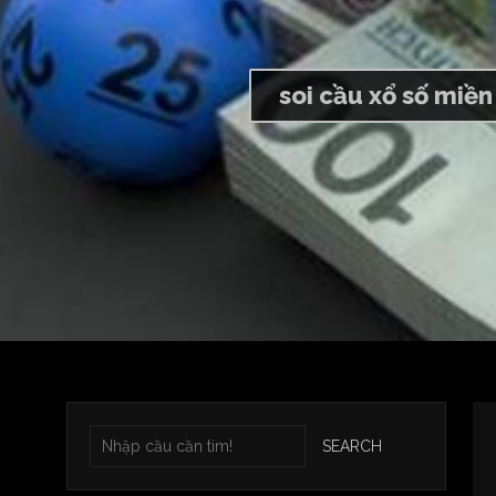
soi cầu xổ số miền
SEARCH