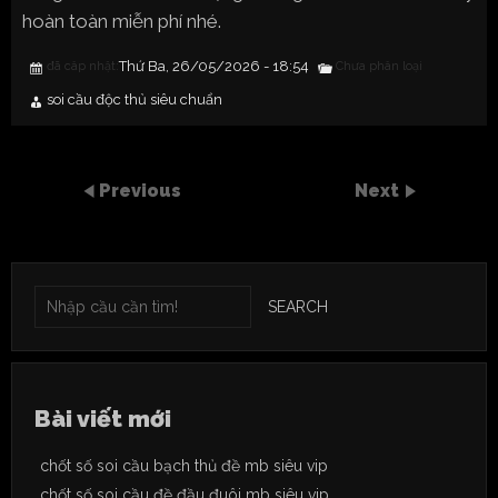
hoàn toàn miễn phí nhé.
Thứ Ba, 26/05/2026 - 18:54
đã câp nhật:
Chưa phân loại
soi cầu độc thủ siêu chuẩn
Previous
Next
SEARCH
Bài viết mới
chốt số soi cầu bạch thủ đề mb siêu vip
chốt số soi cầu đề đầu đuôi mb siêu vip