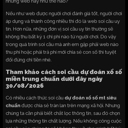
những web này như thế nào?
Nếu như web được người chơi đánh giá tốt, người chơi
áp dụng và thành công nhiều thì đó là web soi cầu uy
tín. Hơn nữa, những đơn vị soi cầu uy tín thường sẽ
không thu bất kỳ 1 chi phí nào từ người chơi. Do vậy
trong quá trình soi cầu mà anh em gặp phải web nào
thu phí hoặc phải trả phí mới chia sẻ con số thì tuyệt
đối đừng chi tiền nhé.
Tham khảo cách soi cầu dự đoán xổ số
miền trung chuẩn dưới đây ngày
30/08/2026
Có nhiều cách thức soi cầu
dự đoán xổ số mt siêu
chuẩn
được chia sẻ tràn lan trên mạng xã hội. Nhưng
chúng ta cần phải biết chắt lọc thông tin, sau đó chọn
lựa những thông tin chất lượng. Nếu không công cuộc