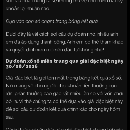
soi cầu của chúng ta sẽ không thu về cho mình bất kỳ
khoản lợi nhuận nào.
Dựa vào con số chạm trong bảng kết quả
Dưới đây là vài cách soi cầu dự đoán nhỏ, nhiều anh
em đã áp dụng thành công. Anh em có thể tham khảo
và quyết định xem có nên đầu tư không nhé!
Dự đoán xổ số miền trung qua giải đặc biệt ngày
30/08/2026
Giải đặc biệt là giải lớn nhất trong bảng kết quả xổ số.
Nó mang về cho người chơi khoản tiền thưởng cực
lớn, phần thưởng cao gấp rất nhiều lần so với vốn chơi
bỏ ra. Vì thế chúng ta có thể dựa vào giải đặc biệt này
để soi cầu dự đoán kết quả chính xác cho ngày hôm
sau.
Cách thức soi cầu dựa vào giải đặc biệt chúng tôi chia