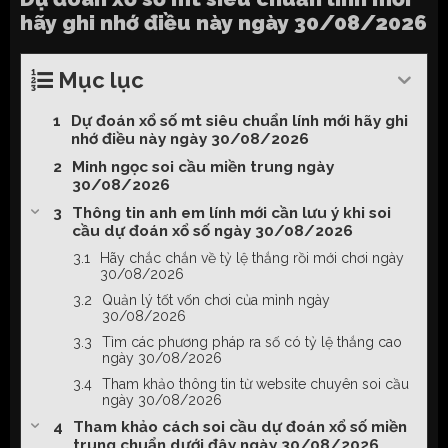
hãy ghi nhớ điều này ngày 30/08/2026
Mục lục
Dự đoán xổ số mt siêu chuẩn lính mới hãy ghi
nhớ điều này ngày 30/08/2026
Minh ngọc soi cầu miền trung ngày
30/08/2026
Thông tin anh em lính mới cần lưu ý khi soi
cầu dự đoán xổ số ngày 30/08/2026
Hãy chắc chắn về tỷ lệ thắng rồi mới chơi ngày
30/08/2026
Quản lý tốt vốn chơi của mình ngày
30/08/2026
Tìm các phương pháp ra số có tỷ lệ thắng cao
ngày 30/08/2026
Tham khảo thông tin từ website chuyên soi cầu
ngày 30/08/2026
Tham khảo cách soi cầu dự đoán xổ số miền
trung chuẩn dưới đây ngày 30/08/2026