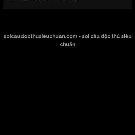
soicaudocthusieuchuan.com - soi cầu độc thủ siêu
chuẩn