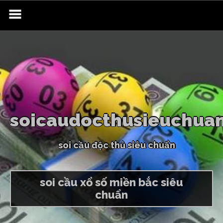
Skip
to
content
s
o
i
c
a
u
d
o
c
t
h
u
s
i
e
u
c
h
u
a
s
o
i
c
ầ
u
đ
ộ
c
t
h
ủ
s
i
ê
u
c
h
u
ẩ
n
soi cầu xổ số miền bắc siêu
chuẩn