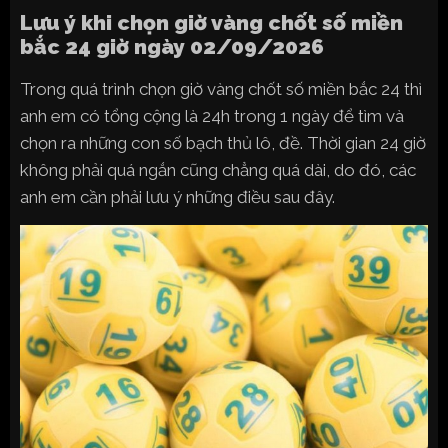
Lưu ý khi chọn giờ vàng chốt số miền
bắc 24 giờ ngày 02/09/2026
Trong quá trình chọn giờ vàng chốt số miền bắc 24 thì
anh em có tổng cộng là 24h trong 1 ngày để tìm và
chọn ra những con số bạch thủ lô, đề. Thời gian 24 giờ
không phải quá ngắn cũng chẳng quá dài, do đó, các
anh em cần phải lưu ý những điều sau đây.