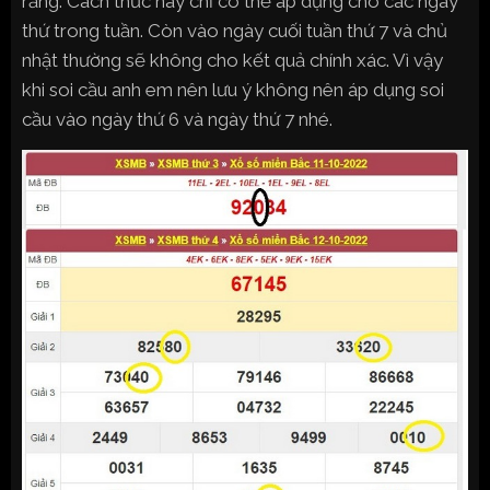
rằng. Cách thức này chỉ có thể áp dụng cho các ngày
thứ trong tuần. Còn vào ngày cuối tuần thứ 7 và chủ
nhật thường sẽ không cho kết quả chính xác. Vì vậy
khi soi cầu anh em nên lưu ý không nên áp dụng soi
cầu vào ngày thứ 6 và ngày thứ 7 nhé.