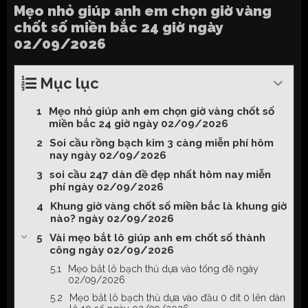
Mẹo nhỏ giúp anh em chọn giờ vàng
chốt số miền bắc 24 giờ ngày
02/09/2026
Mục lục
Mẹo nhỏ giúp anh em chọn giờ vàng chốt số
miền bắc 24 giờ ngày 02/09/2026
Soi cầu rồng bạch kim 3 càng miễn phí hôm
nay ngày 02/09/2026
soi cầu 247 dàn đề đẹp nhất hôm nay miễn
phí ngày 02/09/2026
Khung giờ vàng chốt số miền bắc là khung giờ
nào? ngày 02/09/2026
Vài mẹo bắt lô giúp anh em chốt số thành
công ngày 02/09/2026
Mẹo bắt lô bạch thủ dựa vào tổng đề ngày
02/09/2026
Mẹo bắt lô bạch thủ dựa vào đầu 0 đít 0 lên dàn