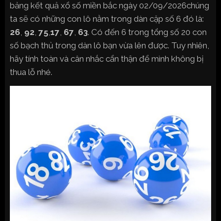
bảng kết quả xổ số miền bắc ngày 02/09/2026chúng
ta sẽ có những con lô nằm trong dàn cặp số 6 đó là:
26
,
92
,
75
,
17
,
67
,
63
. Có đến 6 trong tổng số 20 con
số bạch thủ trong dàn lô bạn vừa lên được. Tuy nhiên,
hãy tính toàn và cân nhắc cẩn thận để mình không bị
thua lỗ nhé.