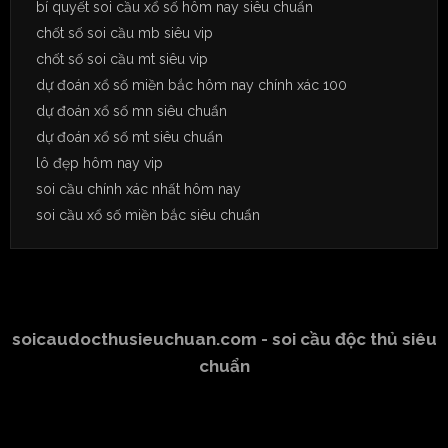
bí quyết soi cầu xổ số hôm nay siêu chuẩn
chốt số soi cầu mb siêu vip
chốt số soi cầu mt siêu vip
dự đoán xổ số miền bắc hôm nay chính xác 100
dự đoán xổ số mn siêu chuẩn
dự đoán xổ số mt siêu chuẩn
lô đẹp hôm nay vip
soi cầu chính xác nhất hôm nay
soi cầu xổ số miền bắc siêu chuẩn
soicaudocthusieuchuan.com - soi cầu độc thủ siêu
chuẩn