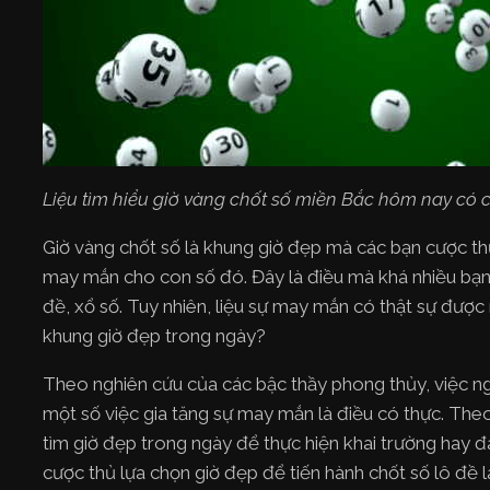
Liệu tìm hiểu giờ vàng chốt số miền Bắc hôm nay có 
Giờ vàng chốt số là khung giờ đẹp mà các bạn cược th
may mắn cho con số đó. Đây là điều mà khá nhiều bạn 
đề, xổ số. Tuy nhiên, liệu sự may mắn có thật sự được
khung giờ đẹp trong ngày?
Theo nghiên cứu của các bậc thầy phong thủy, việc n
một số việc gia tăng sự may mắn là điều có thực. Theo
tìm giờ đẹp trong ngày để thực hiện khai trường hay 
cược thủ lựa chọn giờ đẹp để tiến hành chốt số lô đề 