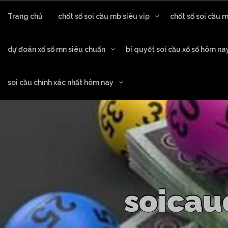
Skip
to
Trang chủ
chốt số soi cầu mb siêu vip
chốt số soi cầu m
content
dự đoán xổ số mn siêu chuẩn
bí quyết soi cầu xổ số hôm na
soi cầu chính xác nhất hôm nay
s
o
i
c
a
u