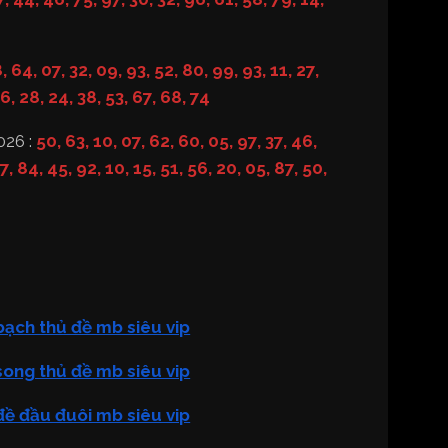
, 64, 07, 32, 09, 93, 52, 80, 99, 93, 11, 27,
36, 28, 24, 38, 53, 67, 68, 74
026 :
50, 63, 10, 07, 62, 60, 05, 97, 37, 46,
7, 84, 45, 92, 10, 15, 51, 56, 20, 05, 87, 50,
bạch thủ đề mb siêu vip
song thủ đề mb siêu vip
đề đầu đuôi mb siêu vip