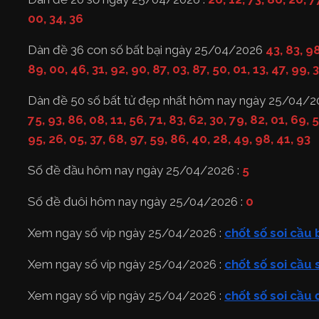
00, 34, 36
Dàn đề 36 con số bất bại ngày 25/04/2026
43, 83, 98
89, 00, 46, 31, 92, 90, 87, 03, 87, 50, 01, 13, 47, 99, 
Dàn đề 50 số bất tử đẹp nhất hôm nay ngày 25/04/2
75, 93, 86, 08, 11, 56, 71, 83, 62, 30, 79, 82, 01, 69, 5
95, 26, 05, 37, 68, 97, 59, 86, 40, 28, 49, 98, 41, 93
Số đề đầu hôm nay ngày 25/04/2026 :
5
Số đề đuôi hôm nay ngày 25/04/2026 :
0
Xem ngay số víp ngày 25/04/2026 :
chốt số soi cầu 
Xem ngay số víp ngày 25/04/2026 :
chốt số soi cầu 
Xem ngay số víp ngày 25/04/2026 :
chốt số soi cầu 