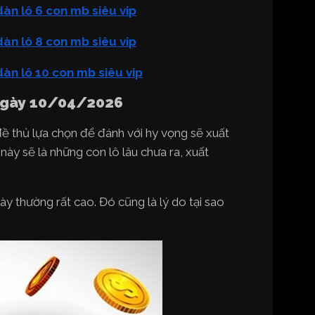
dàn lô 6 con mb siêu vip
dàn lô 8 con mb siêu vip
dàn lô 10 con mb siêu vip
 ngày 10/04/2026
đề thủ lựa chọn để đánh với hy vọng sẽ xuất
này sẽ là những con lô lâu chưa ra, xuất
ày thường rất cao. Đó cũng là lý do tại sao