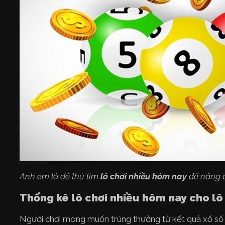
Anh em lô đề thủ tìm
lô chơi nhiều hôm nay
để nâng c
Thống kê lô chơi nhiều hôm nay cho l
Người chơi mong muốn trúng thưởng từ kết quả xổ số 