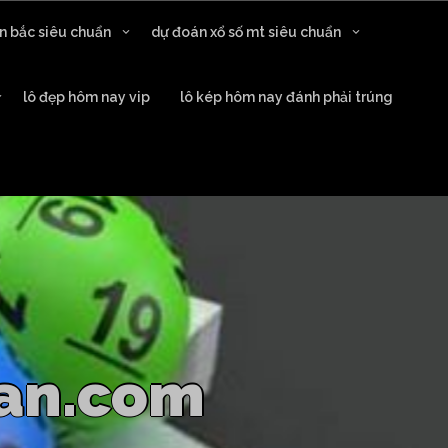
ền bắc siêu chuẩn
dự đoán xổ số mt siêu chuẩn
lô đẹp hôm nay vip
lô kép hôm nay đánh phải trúng
a
n
.
c
o
m