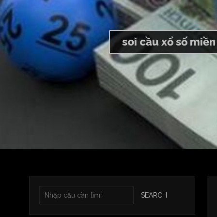
soi cầu xổ số miền
SEARCH