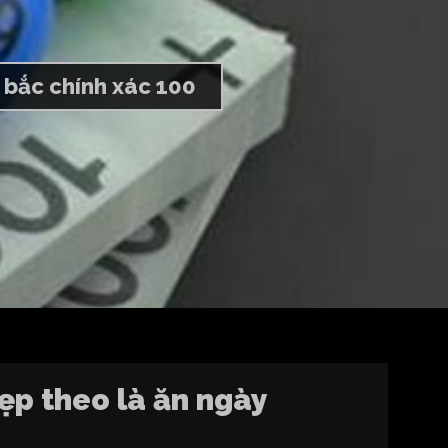
 bắc chính xác 100
ẹp theo là ăn ngày