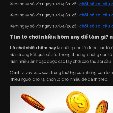
Xem ngay số víp ngày 10/04/2026 :
chốt số soi cầu 
Xem ngay số víp ngày 10/04/2026 :
chốt số soi cầu 
Xem ngay số víp ngày 10/04/2026 :
chốt số soi cầu 
Tìm lô chơi nhiều hôm nay để làm gì?
Lô chơi nhiều hôm nay
là những con lô được các lô 
hiện trong kết quả xổ số. Thông thường, những con lô 
hiện nhiều lần hoặc được các tay chơi cao thủ soi cầu.
Chính vì vậy, xác suất trúng thưởng của những con lô n
nhiều người chơi lại chọn lô chơi nhiều để đánh theo.