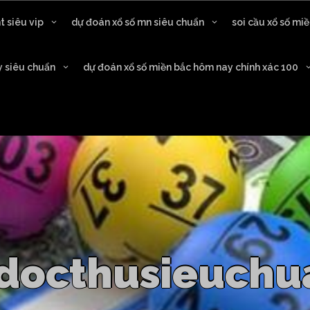
t siêu vip
dự đoán xổ số mn siêu chuẩn
soi cầu xổ số mi
y siêu chuẩn
dự đoán xổ số miền bắc hôm nay chính xác 100
d
o
c
t
h
u
s
i
e
u
c
h
u