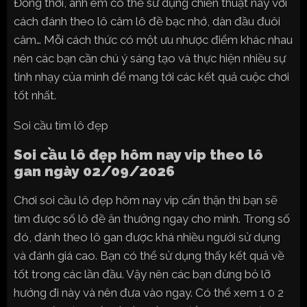
Đồng thời, anh em có thể sử dụng chiến thuật này với
cách đánh theo lô câm lô đề bạc nhớ, dàn đầu đuôi
câm… Mỗi cách thức có một ưu nhược điểm khác nhau
nên các bạn cần chú ý sáng tạo và thực hiện nhiều sự
tinh nhạy của mình để mang tới các kết quả cuộc chơi
tốt nhất.
Soi cầu tìm lô đẹp
Soi cầu lô đẹp hôm nay vip theo lô
gan ngày 02/09/2026
Chơi soi cầu lô đẹp hôm nay vip cẩn thận thì bạn sẽ
tìm được số lô đề ăn thưởng ngay cho mình. Trong số
đó, đánh theo lô gan được khá nhiều người sử dụng
và đánh giá cao. Bạn có thể sử dụng thấy kết quả về
tốt trong các lần đầu. Vậy nên các bạn đừng bỏ lỡ
hướng đi này và nên đưa vào ngay. Có thể xem 1 0 2