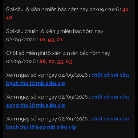
Soi cầu lô xiên 2 miền bắc hôm nay 02/09/2026 :
41,
18
Soi cầu chuẩn lô xiên 3 miền bắc hôm nay
02/09/2026 :
10, 93, 01
Chốt số miễn phí lô xiên 4 miền bắc hôm nay
02/09/2026 :
88, 22, 55, 65
Xem ngay số víp ngày 02/09/2026 :
chốt số soi cầu
bạch thủ lô mb siêu vip
Xem ngay số víp ngày 02/09/2026 :
chốt số soi cầu
song thủ lô mb siêu vip
Xem ngay số víp ngày 02/09/2026 :
chốt số soi cầu
bạch thủ lô kép mb siêu vip