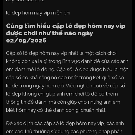
lô đẹp hôm nay vip miễn phí
Cùng tìm hiểu cặp lô đẹp hôm nay vip
được chơi như thế nào ngày
02/09/2026
Cặp số lô đẹp hôm nay vip nhất là một cách chơi
không còn xa lạ gì trong lĩnh vực đánh đề của các anh
em đam mê lô đề họ. Cặp số lô đẹp được hiểu là một
cặp số có khả năng nổ cao nhất trong kết quả xổ số
lô đề trong ngày hôm đó. Việc nghiên cứu về cặp số
lô đẹp không chỉ giúp anh em chơi lô đề có thêm
thông tin để đánh, mà còn giúp cho những anh em
biết hôm nay có thể đánh con gì chuẩn nhất.
Để xác định các cặp số lô đẹp hôm nay vip, các anh
em cao thủ thường sử dụng các phương pháp phân