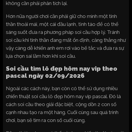
không cần phải phân tích lại.
Hơn nữa người chơi cần phải giữ cho mình một tinh
thần thoải mái, một cái đầu lạnh, tỉnh táo để có thể
sáng suốt đưa ra phương pháp soi cầu hợp lý. Tránh
soi cầu khi tinh thần đang mất ổn định, căng thẳng như
vậy càng dễ khiến anh em rơi vào bế tắc và đưa ra sự
lựa chọn sai lầm hơn khi soi cầu.
Soi cầu tìm lô đẹp hôm nay vip theo
pascal ngày 02/09/2026
Ngoài các cách này, bạn còn có thể sử dụng nhiều
chiến thuật soi cầu lô đẹp hôm nay vip pascal. Đó là
cách soi cầu theo giải đặc biệt, cộng dồn 2 con số
cạnh nhau tạo ra một hàng. Cuối cùng sau quá trình
chơi, bạn sẽ tìm ra con số cuối cùng.