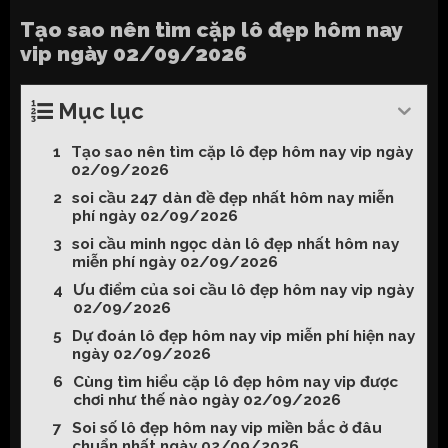
Tạo sao nên tìm cặp lô đẹp hôm nay
vip ngày 02/09/2026
Mục lục
Tạo sao nên tìm cặp lô đẹp hôm nay vip ngày
02/09/2026
soi cầu 247 dàn đề đẹp nhất hôm nay miễn
phí ngày 02/09/2026
soi cầu minh ngọc dàn lô đẹp nhất hôm nay
miễn phí ngày 02/09/2026
Ưu điểm của soi cầu lô đẹp hôm nay vip ngày
02/09/2026
Dự đoán lô đẹp hôm nay vip miễn phí hiện nay
ngày 02/09/2026
Cùng tìm hiểu cặp lô đẹp hôm nay vip được
chơi như thế nào ngày 02/09/2026
Soi số lô đẹp hôm nay vip miền bắc ở đâu
chuẩn nhất ngày 02/09/2026