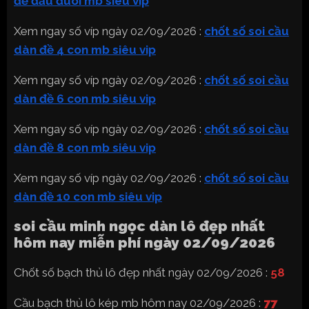
đề đầu đuôi mb siêu vip
Xem ngay số víp ngày 02/09/2026 :
chốt số soi cầu
dàn đề 4 con mb siêu vip
Xem ngay số víp ngày 02/09/2026 :
chốt số soi cầu
dàn đề 6 con mb siêu vip
Xem ngay số víp ngày 02/09/2026 :
chốt số soi cầu
dàn đề 8 con mb siêu vip
Xem ngay số víp ngày 02/09/2026 :
chốt số soi cầu
dàn đề 10 con mb siêu vip
soi cầu minh ngọc dàn lô đẹp nhất
hôm nay miễn phí ngày 02/09/2026
Chốt số bạch thủ lô đẹp nhất ngày 02/09/2026 :
58
Cầu bạch thủ lô kép mb hôm nay 02/09/2026 :
77