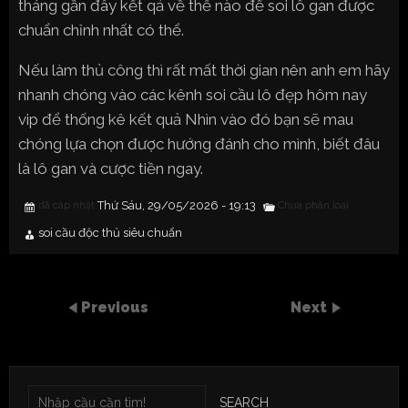
tháng gần đây kết qả về thế nào để soi lô gan được
chuẩn chỉnh nhất có thể.
Nếu làm thủ công thì rất mất thời gian nên anh em hãy
nhanh chóng vào các kênh soi cầu lô đẹp hôm nay
vip để thống kê kết quả Nhìn vào đó bạn sẽ mau
chóng lựa chọn được hướng đánh cho mình, biết đâu
là lô gan và cược tiền ngay.
Thứ Sáu, 29/05/2026 - 19:13
đã câp nhật:
Chưa phân loại
soi cầu độc thủ siêu chuẩn
Previous
Next
SEARCH