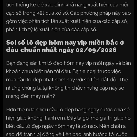
tích thống kê để xác định khả năng xuất hiện của mỗi
cặp số trong kết quả xổ số. Các phương pháp này bao
gồm việc phân tích tần suất xuất hiện của các cặp số,
phân tích tỷ lệ xuất hiện của các cặp số.
Soi số lô đẹp hôm nay vip miền bắc ở
đâu chuẩn nhất ngày 02/09/2026
Bạn đang săn tìm lô đẹp hôm nay vip mỗi ngày và băn
khoăn chưa biết nên tới đâu. Bạn e ngại trước việc
mua cầu lô đẹp nhất hôm nay với số tiền đắt đỏ. Thế
nhưng chúng ta lại không tin chắc những cặp này sẽ
mang đến may mắn?
Hơn thế nữa nhiều cầu lô đẹp hàng ngày được chia sẻ
hiện giúp không ít anh em. Đây là gợi mở giá trị giúp họ
biết cầu lô đẹp ngày hôm nay là số nào. Nên chơi ra
sao để tránh bị động về tiền bạc, ảnh hưởng tới cuộc