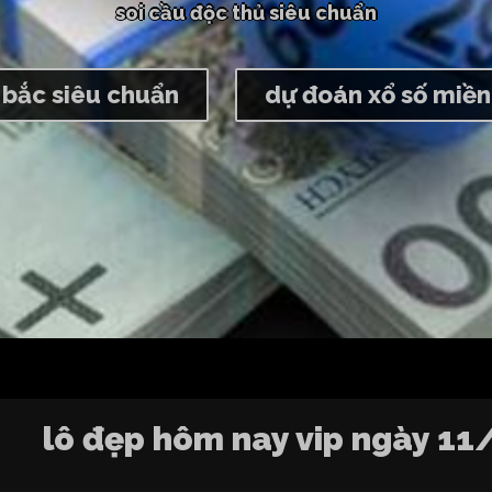
s
o
i
c
ầ
u
đ
ộ
c
t
h
ủ
s
i
ê
u
c
h
u
ẩ
n
 bắc siêu chuẩn
dự đoán xổ số miền
lô đẹp hôm nay vip ngày 1