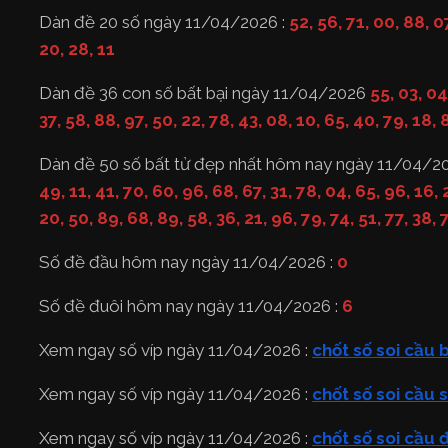
Dàn đề 20 số ngày 11/04/2026 :
52, 56, 71, 00, 88, 07
20, 28, 11
Dàn đề 36 con số bất bại ngày 11/04/2026
55, 03, 04
37, 58, 88, 97, 50, 22, 78, 43, 08, 10, 65, 40, 79, 18, 
Dàn đề 50 số bất tử đẹp nhất hôm nay ngày 11/04/2
49, 11, 41, 70, 60, 96, 68, 67, 31, 78, 04, 65, 96, 16, 
20, 50, 89, 68, 89, 58, 36, 21, 96, 79, 74, 51, 77, 38, 
Số đề đầu hôm nay ngày 11/04/2026 :
0
Số đề đuôi hôm nay ngày 11/04/2026 :
6
Xem ngay số víp ngày 11/04/2026 :
chốt số soi cầu 
Xem ngay số víp ngày 11/04/2026 :
chốt số soi cầu 
Xem ngay số víp ngày 11/04/2026 :
chốt số soi cầu 