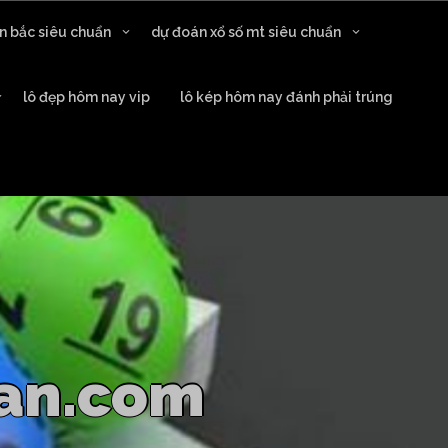
ền bắc siêu chuẩn
dự đoán xổ số mt siêu chuẩn
lô đẹp hôm nay vip
lô kép hôm nay đánh phải trúng
a
n
.
c
o
m