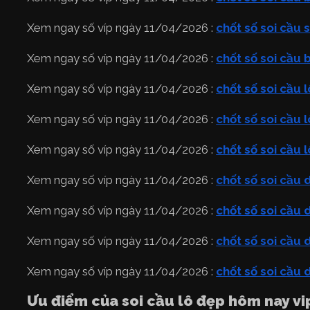
Xem ngay số víp ngày 11/04/2026 :
chốt số soi cầu 
Xem ngay số víp ngày 11/04/2026 :
chốt số soi cầu 
Xem ngay số víp ngày 11/04/2026 :
chốt số soi cầu l
Xem ngay số víp ngày 11/04/2026 :
chốt số soi cầu l
Xem ngay số víp ngày 11/04/2026 :
chốt số soi cầu l
Xem ngay số víp ngày 11/04/2026 :
chốt số soi cầu 
Xem ngay số víp ngày 11/04/2026 :
chốt số soi cầu 
Xem ngay số víp ngày 11/04/2026 :
chốt số soi cầu 
Xem ngay số víp ngày 11/04/2026 :
chốt số soi cầu 
Ưu điểm của soi cầu lô đẹp hôm nay v