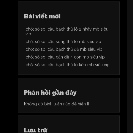
Bài viết mới
chốt số soi cầu bạch thủ lô 2 nháy mb siêu
vip
chốt số soi cầu song thủ lô mb siêu vip
chốt số soi cầu bạch thủ đề mb siêu vip
chốt số soi cầu dàn đề 4 con mb siêu vip
chốt số soi cầu bạch thủ lô kép mb siêu vip
Phản hồi gần đây
Không có bình luận nào để hiển thị.
Lưu trữ