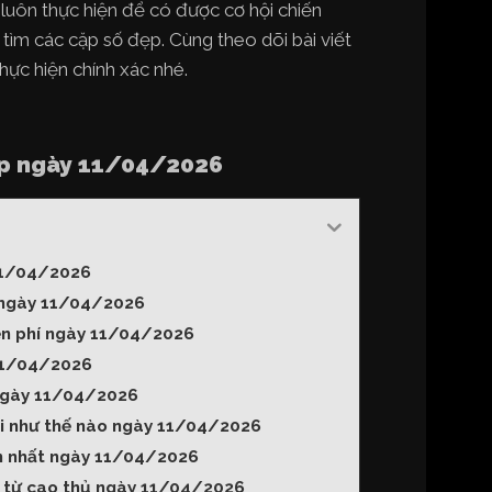
 luôn thực hiện để có được cơ hội chiến
tìm các cặp số đẹp. Cùng theo dõi bài viết
hực hiện chính xác nhé.
ip ngày 11/04/2026
 11/04/2026
í ngày 11/04/2026
ễn phí ngày 11/04/2026
 11/04/2026
 ngày 11/04/2026
ơi như thế nào ngày 11/04/2026
ẩn nhất ngày 11/04/2026
t từ cao thủ ngày 11/04/2026