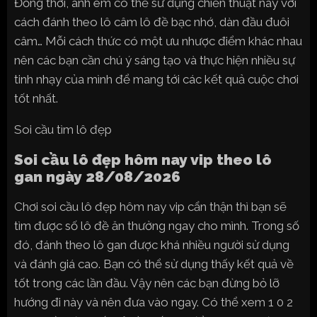
Đồng thời, anh em có thể sử dụng chiến thuật này với
cách đánh theo lô câm lô đề bạc nhớ, dàn đầu đuôi
câm… Mỗi cách thức có một ưu nhược điểm khác nhau
nên các bạn cần chú ý sáng tạo và thực hiện nhiều sự
tinh nhạy của mình để mang tới các kết quả cuộc chơi
tốt nhất.
Soi cầu tìm lô đẹp
Soi cầu lô đẹp hôm nay vip theo lô
gan ngày 28/08/2026
Chơi soi cầu lô đẹp hôm nay vip cẩn thận thì bạn sẽ
tìm được số lô đề ăn thưởng ngay cho mình. Trong số
đó, đánh theo lô gan được khá nhiều người sử dụng
và đánh giá cao. Bạn có thể sử dụng thấy kết quả về
tốt trong các lần đầu. Vậy nên các bạn đừng bỏ lỡ
hướng đi này và nên đưa vào ngay. Có thể xem 1 0 2