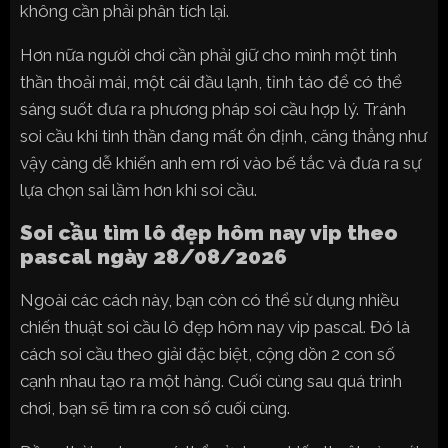
không cần phải phân tích lại.
Hơn nữa người chơi cần phải giữ cho mình một tinh
thần thoải mái, một cái đầu lạnh, tỉnh táo để có thể
sáng suốt đưa ra phương pháp soi cầu hợp lý. Tránh
soi cầu khi tinh thần đang mất ổn định, căng thẳng như
vậy càng dễ khiến anh em rơi vào bế tắc và đưa ra sự
lựa chọn sai lầm hơn khi soi cầu.
Soi cầu tìm lô đẹp hôm nay vip theo
pascal ngày 28/08/2026
Ngoài các cách này, bạn còn có thể sử dụng nhiều
chiến thuật soi cầu lô đẹp hôm nay vip pascal. Đó là
cách soi cầu theo giải đặc biệt, cộng dồn 2 con số
cạnh nhau tạo ra một hàng. Cuối cùng sau quá trình
chơi, bạn sẽ tìm ra con số cuối cùng.