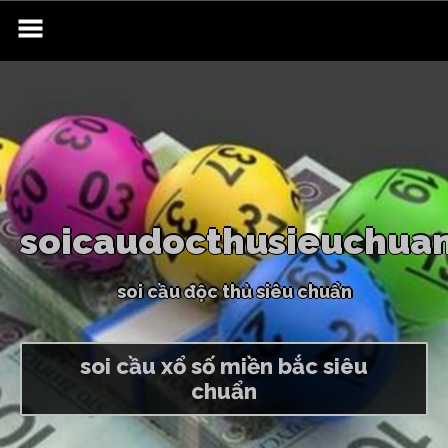
Skip
to
content
s
o
i
c
a
u
d
o
c
t
h
u
s
i
e
u
c
h
u
a
s
o
i
c
ầ
u
đ
ộ
c
t
h
ủ
s
i
ê
u
c
h
u
ẩ
n
soi cầu xổ số miền bắc siêu
chuẩn