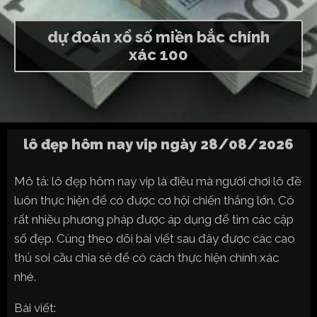
dự đoán xổ số miền bắc chính
xác 100
lô đẹp hôm nay vip ngày 28/08/2026
Mô tả: lô đẹp hôm nay vip là điều mà người chơi lô đề
luôn thực hiện để có được cơ hội chiến thắng lớn. Có
rất nhiều phương pháp được áp dụng để tìm các cặp
số đẹp. Cùng theo dõi bài viết sau đây được các cao
thủ soi cầu chia sẻ để có cách thực hiện chính xác
nhé.
Bài viết: