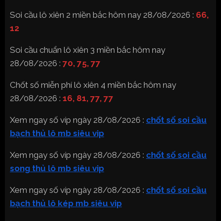
Soi cầu lô xiên 2 miền bắc hôm nay 28/08/2026 :
66,
12
Soi cầu chuẩn lô xiên 3 miền bắc hôm nay
28/08/2026 :
70, 75, 77
Chốt số miễn phí lô xiên 4 miền bắc hôm nay
28/08/2026 :
16, 81, 77, 77
Xem ngay số víp ngày 28/08/2026 :
chốt số soi cầu
bạch thủ lô mb siêu vip
Xem ngay số víp ngày 28/08/2026 :
chốt số soi cầu
song thủ lô mb siêu vip
Xem ngay số víp ngày 28/08/2026 :
chốt số soi cầu
bạch thủ lô kép mb siêu vip