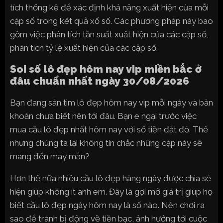
tích thống kê để xác định khả năng xuất hiện của mỗi
cặp số trong kết quả xổ số. Các phương pháp này bao
gồm việc phân tích tần suất xuất hiện của các cặp số,
phân tích tỷ lệ xuất hiện của các cặp số.
Soi số lô đẹp hôm nay vip miền bắc ở
đâu chuẩn nhất ngày 30/08/2026
Bạn đang săn tìm lô đẹp hôm nay vip mỗi ngày và băn
khoăn chưa biết nên tới đâu. Bạn e ngại trước việc
mua cầu lô đẹp nhất hôm nay với số tiền đắt đỏ. Thế
nhưng chúng ta lại không tin chắc những cặp này sẽ
mang đến may mắn?
Hơn thế nữa nhiều cầu lô đẹp hàng ngày được chia sẻ
hiện giúp không ít anh em. Đây là gợi mở giá trị giúp họ
biết cầu lô đẹp ngày hôm nay là số nào. Nên chơi ra
sao để tránh bị động về tiền bạc, ảnh hưởng tới cuộc