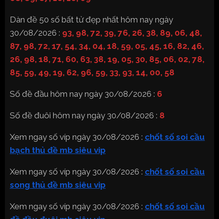
Dàn đề 50 số bất tử đẹp nhất hôm nay ngày
30/08/2026 :
93, 98, 72, 39, 76, 26, 38, 89, 06, 48,
87, 98, 72, 17, 54, 34, 04, 18, 59, 05, 45, 16, 82, 46,
26, 98, 18, 71, 60, 63, 38, 19, 05, 30, 85, 06, 02, 78,
85, 59, 49, 19, 62, 96, 59, 33, 93, 14, 00, 58
Số đề đầu hôm nay ngày 30/08/2026 :
6
Số đề đuôi hôm nay ngày 30/08/2026 :
8
Xem ngay số víp ngày 30/08/2026 :
chốt số soi cầu
bạch thủ đề mb siêu vip
Xem ngay số víp ngày 30/08/2026 :
chốt số soi cầu
song thủ đề mb siêu vip
Xem ngay số víp ngày 30/08/2026 :
chốt số soi cầu