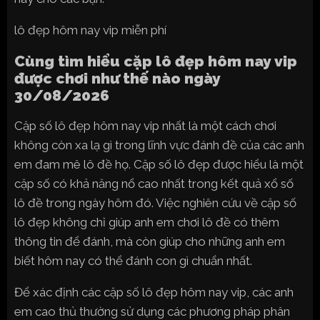
lô đẹp hôm nay vip miễn phí
Cùng tìm hiểu cặp lô đẹp hôm nay vip
được chơi như thế nào ngày
30/08/2026
Cặp số lô đẹp hôm nay vip nhất là một cách chơi
không còn xa lạ gì trong lĩnh vực đánh đề của các anh
em đam mê lô đề họ. Cặp số lô đẹp được hiểu là một
cặp số có khả năng nổ cao nhất trong kết quả xổ số
lô đề trong ngày hôm đó. Việc nghiên cứu về cặp số
lô đẹp không chỉ giúp anh em chơi lô đề có thêm
thông tin để đánh, mà còn giúp cho những anh em
biết hôm nay có thể đánh con gì chuẩn nhất.
Để xác định các cặp số lô đẹp hôm nay vip, các anh
em cao thủ thường sử dụng các phương pháp phân