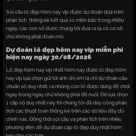
Soi cầu lô đẹp hôm nay vip được dự đoán dựa trên
phân tích, thống kê kết quả xs miền bắc trong nhiều
ngày, các con số được chúng tôi đưa ra là có cơ sở
chứ không phải đoán mò.
Dự đoán lô đẹp hôm nay vip miễn phí
hiện nay ngày 30/08/2026
Lô đẹp hôm nay vip nhất hôm nay được lô đẹp hôm
nay vip lựa chọn gửi tới anh chị em là chỉ dự đoán cầu
chuẩn số duy nhất. ra những con lô được dùng để chơi
ngay trong ngày chứ không phải để nuôi. Để lựa chọn
1 cặp số duy nhất này thì chúng tôi đã dày công phân
tích các thuật toán thống kê trên các dữ liệu đầy đủ
chính xác. Đồng thời soi cầu và phân tích trên nhiều
phương diện để dự đoán cặp lô đẹp duy nhất hôm
nay cho các bạn.