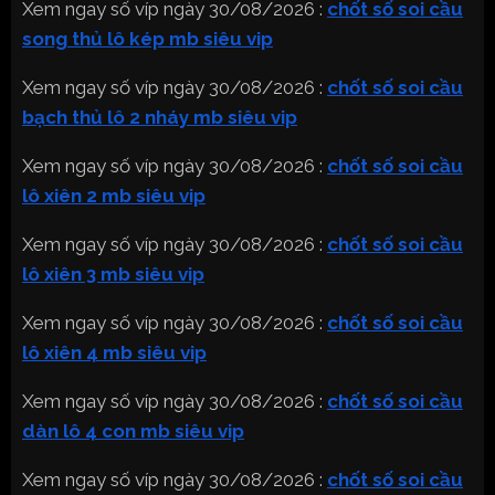
Xem ngay số víp ngày 30/08/2026 :
chốt số soi cầu
song thủ lô kép mb siêu vip
Xem ngay số víp ngày 30/08/2026 :
chốt số soi cầu
bạch thủ lô 2 nháy mb siêu vip
Xem ngay số víp ngày 30/08/2026 :
chốt số soi cầu
lô xiên 2 mb siêu vip
Xem ngay số víp ngày 30/08/2026 :
chốt số soi cầu
lô xiên 3 mb siêu vip
Xem ngay số víp ngày 30/08/2026 :
chốt số soi cầu
lô xiên 4 mb siêu vip
Xem ngay số víp ngày 30/08/2026 :
chốt số soi cầu
dàn lô 4 con mb siêu vip
Xem ngay số víp ngày 30/08/2026 :
chốt số soi cầu