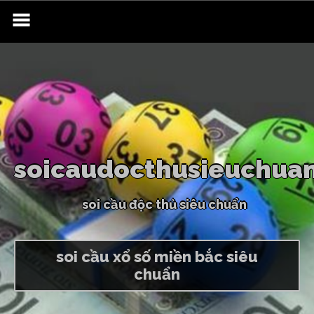
Skip
to
content
s
o
i
c
a
u
d
o
c
t
h
u
s
i
e
u
c
h
u
a
s
o
i
c
ầ
u
đ
ộ
c
t
h
ủ
s
i
ê
u
c
h
u
ẩ
n
soi cầu xổ số miền bắc siêu
chuẩn