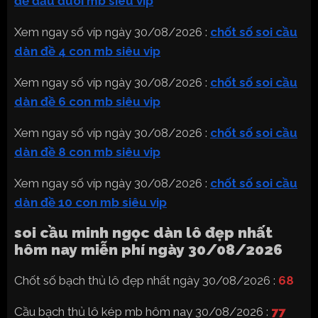
đề đầu đuôi mb siêu vip
Xem ngay số víp ngày 30/08/2026 :
chốt số soi cầu
dàn đề 4 con mb siêu vip
Xem ngay số víp ngày 30/08/2026 :
chốt số soi cầu
dàn đề 6 con mb siêu vip
Xem ngay số víp ngày 30/08/2026 :
chốt số soi cầu
dàn đề 8 con mb siêu vip
Xem ngay số víp ngày 30/08/2026 :
chốt số soi cầu
dàn đề 10 con mb siêu vip
soi cầu minh ngọc dàn lô đẹp nhất
hôm nay miễn phí ngày 30/08/2026
Chốt số bạch thủ lô đẹp nhất ngày 30/08/2026 :
68
Cầu bạch thủ lô kép mb hôm nay 30/08/2026 :
77