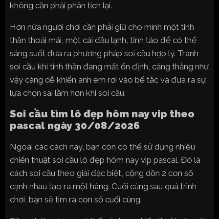
không cần phải phân tích lại.
Hơn nữa người chơi cần phải giữ cho mình một tinh
thần thoải mái, một cái đầu lạnh, tỉnh táo để có thể
sáng suốt đưa ra phương pháp soi cầu hợp lý. Tránh
soi cầu khi tinh thần đang mất ổn định, căng thẳng như
vậy càng dễ khiến anh em rơi vào bế tắc và đưa ra sự
lựa chọn sai lầm hơn khi soi cầu.
Soi cầu tìm lô đẹp hôm nay vip theo
pascal ngày 30/08/2026
Ngoài các cách này, bạn còn có thể sử dụng nhiều
chiến thuật soi cầu lô đẹp hôm nay vip pascal. Đó là
cách soi cầu theo giải đặc biệt, cộng dồn 2 con số
cạnh nhau tạo ra một hàng. Cuối cùng sau quá trình
chơi, bạn sẽ tìm ra con số cuối cùng.