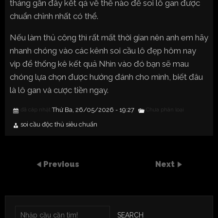
tháng gần đây kết qả về thế nào để soi lô gan được
chuẩn chỉnh nhất có thể.
Nếu làm thủ công thì rất mất thời gian nên anh em hãy
nhanh chóng vào các kênh soi cầu lô đẹp hôm nay
vip để thống kê kết quả Nhìn vào đó bạn sẽ mau
chóng lựa chọn được hướng đánh cho mình, biết đâu
là lô gan và cược tiền ngay.
Thứ Ba, 26/05/2026 - 19:27
đã câp nhật:
Chưa phân loại
soi cầu độc thủ siêu chuẩn
Previous
Next
SEARCH