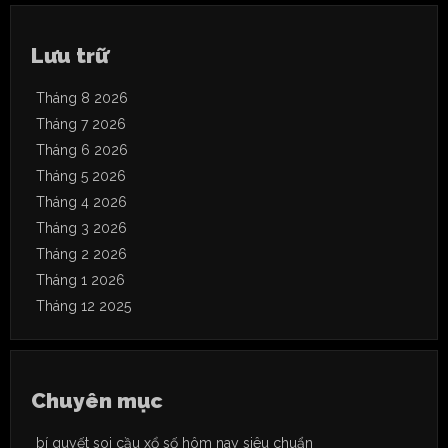
Lưu trữ
Tháng 8 2026
Tháng 7 2026
Tháng 6 2026
Tháng 5 2026
Tháng 4 2026
Tháng 3 2026
Tháng 2 2026
Tháng 1 2026
Tháng 12 2025
Chuyên mục
bí quyết soi cầu xổ số hôm nay siêu chuẩn