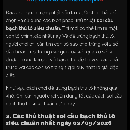
Đặc biệt, quan trọng nhất vẫn là người chơi phải biết
chọn và sử dụng các biện pháp, thủ thuật
soi cầu
bạch thủ lô siêu chuẩn
. Thì mới có thể tìm ra một
con lô chính xác nhất này. Và để trúng bạch thủ lô,
người chơi chỉ cần tìm con số sao cho trùng với 2 số
đầu hoặc cuối trong các giải của kết quả xổ số là
được. Trong khi đó, với bạch thủ đề thì yêu cầu phải
trùng với các con số trong 1 giải duy nhất là giải đặc
biệt.
Như vậy, cách chơi để trúng bạch thủ lô không quá
khó. Chỉ cần người chơi vận dụng tốt các cách soi cầu
bạch thủ lô siêu chuẩn dưới đây.
2. Các thủ thuật soi cầu bạch thủ lô
siêu chuẩn nhất ngày 02/09/2026