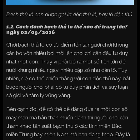
Bạch thủ lô còn được gọi là độc thủ lô, hay lô độc thủ
1.2. Cách đánh bạch thủ lô thế nào để trúng lớn?
ngày 02/09/2026
Chơi bạch thủ lô có ưu điểm lớn là người chơi không
cần bỏ vốn nhiều bởi mỗi lần chơi chỉ cần đầu tư duy
nhất một con. Thay vì phải bỏ ra một số tiền lớn để
nuôi khung nhiều ngày, nhiều cặp số như dàn lô. Tuy
nhiên, để có thể chiến thắng với con độc thủ này, bắt
buộc người chơi phải có tư duy phân tích và suy luận
số giỏi và tâm lý vững vàng.
Bên cạnh đó, để có thể dễ dàng đưa ra một con số
may mắn mà bản thân muốn đánh thì người chơi cần
tham khảo tần suất bạch thủ ở các tỉnh miền Bắc,
miền Trung hay miền Nam mà bạn đang theo. Đây là