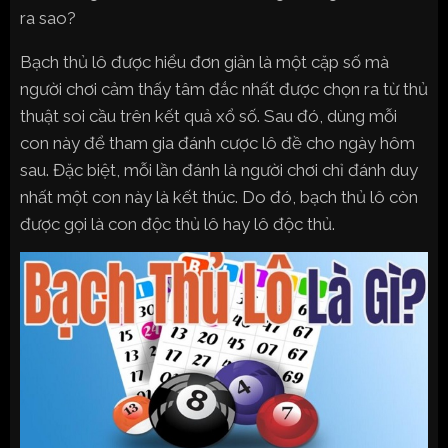
ra sao?
Bạch thủ lô được hiểu đơn giản là một cặp số mà
người chơi cảm thấy tâm đắc nhất được chọn ra từ thủ
thuật soi cầu trên kết quả xổ số. Sau đó, dùng mỗi
con này để tham gia đánh cược lô đề cho ngày hôm
sau. Đặc biệt, mỗi lần đánh là người chơi chỉ đánh duy
nhất một con này là kết thúc. Do đó, bạch thủ lô còn
được gọi là con độc thủ lô hay lô độc thủ.