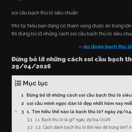
soi cầu bạch thủ lô siêu chuẩn
Mô tả: Nếu bạn đang có tham vọng được ăn trúng lớn 
thì đừng bỏ lỡ những cách soi cầu bạch thủ lô siêu chu
»
dự đoán bạch thủ lô
Đừng bỏ lỡ những cách soi cầu bạch th
29/04/2026
Mục lục
Đừng bỏ lỡ những cách soi cầu bạch thủ lô si
soi cầu minh ngọc dàn lô đẹp nhất hôm nay m
1. Tìm hiểu thế nào là bạch thủ lô? ngày 29/0
1.1. Bạch thủ lô là gì? ngày 29/04/2026
1.2. Cách đánh bạch thủ lô thế nào để trúng lớn?