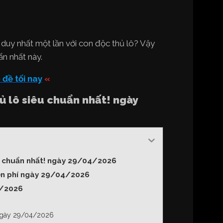
duy nhất một lần với con độc thủ lô? Vậy
ẩn nhất này.
 đề tối nay
«
ủ lô siêu chuẩn nhất! ngày
êu chuẩn nhất! ngày 29/04/2026
iễn phí ngày 29/04/2026
4/2026
 ngày 29/04/2026