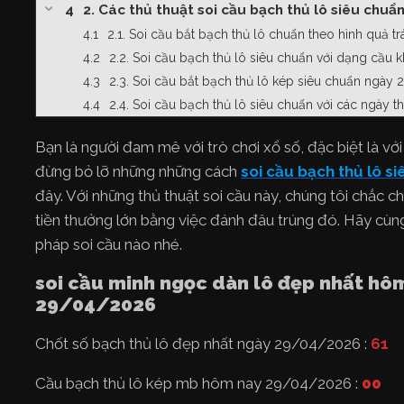
2. Các thủ thuật soi cầu bạch thủ lô siêu ch
2.1. Soi cầu bắt bạch thủ lô chuẩn theo hình quả
2.2. Soi cầu bạch thủ lô siêu chuẩn với dạng cầ
2.3. Soi cầu bắt bạch thủ lô kép siêu chuẩn ngày
2.4. Soi cầu bạch thủ lô siêu chuẩn với các ngày
Bạn là người đam mê với trò chơi xổ số, đặc biệt là v
đừng bỏ lỡ những những cách
soi cầu bạch thủ lô s
đây. Với những thủ thuật soi cầu này, chúng tôi chắc 
tiền thưởng lớn bằng việc đánh đâu trúng đó. Hãy cùn
pháp soi cầu nào nhé.
soi cầu minh ngọc dàn lô đẹp nhất hô
29/04/2026
Chốt số bạch thủ lô đẹp nhất ngày 29/04/2026 :
61
Cầu bạch thủ lô kép mb hôm nay 29/04/2026 :
00