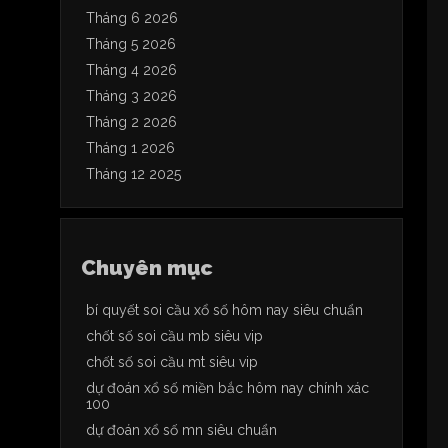
Tháng 6 2026
Tháng 5 2026
Tháng 4 2026
Tháng 3 2026
Tháng 2 2026
Tháng 1 2026
Tháng 12 2025
Chuyên mục
bí quyết soi cầu xổ số hôm nay siêu chuẩn
chốt số soi cầu mb siêu vip
chốt số soi cầu mt siêu vip
dự đoán xổ số miền bắc hôm nay chính xác
100
dự đoán xổ số mn siêu chuẩn