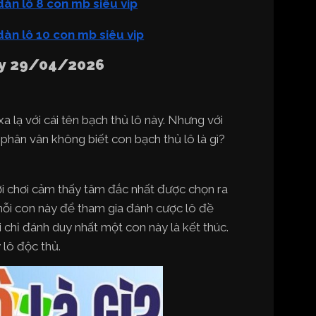
dàn lô 8 con mb siêu vip
dàn lô 10 con mb siêu vip
gày 29/04/2026
 lạ với cái tên bạch thủ lô này. Nhưng với
 phân vân không biết con bạch thủ lô là gì?
ời chơi cảm thấy tâm đắc nhất được chọn ra
 mỗi con này để tham gia đánh cược lô đề
 chỉ đánh duy nhất một con này là kết thúc.
 lô độc thủ.