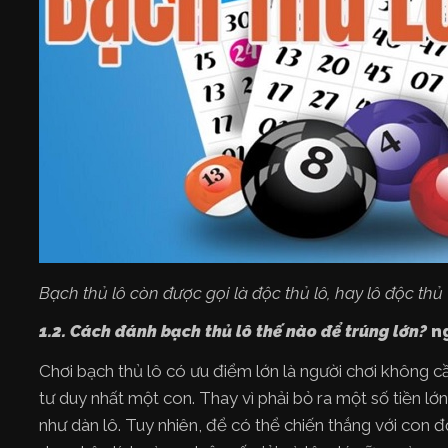
Bạch thủ lô còn được gọi là độc thủ lô, hay lô độc thủ
1.2. Cách đánh bạch thủ lô thế nào để trúng lớn?
n
Chơi bạch thủ lô có ưu điểm lớn là người chơi không cầ
tư duy nhất một con. Thay vì phải bỏ ra một số tiền lớ
như dàn lô. Tuy nhiên, để có thể chiến thắng với con đ