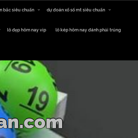
ền bắc siêu chuẩn
dự đoán xổ số mt siêu chuẩn
lô đẹp hôm nay vip
lô kép hôm nay đánh phải trúng
a
n
.
c
o
m