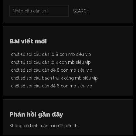
SEARCH
Bài viết mới
chốt số soi cầu dàn lô 8 con mb siêu vip
chốt số soi cầu dàn lô 4 con mb siêu vip
chốt số soi cầu dàn đề 8 con mb siêu vip
chốt số soi cầu bạch thủ 3 càng mb siêu vip
chốt số soi cầu dàn đề 6 con mb siêu vip
Phản hồi gần đây
Không có bình luận nào để hiển thị.