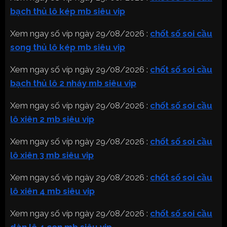
bạch thủ lô kép mb siêu vip
Xem ngay số víp ngày 29/08/2026 :
chốt số soi cầu
song thủ lô kép mb siêu vip
Xem ngay số víp ngày 29/08/2026 :
chốt số soi cầu
bạch thủ lô 2 nháy mb siêu vip
Xem ngay số víp ngày 29/08/2026 :
chốt số soi cầu
lô xiên 2 mb siêu vip
Xem ngay số víp ngày 29/08/2026 :
chốt số soi cầu
lô xiên 3 mb siêu vip
Xem ngay số víp ngày 29/08/2026 :
chốt số soi cầu
lô xiên 4 mb siêu vip
Xem ngay số víp ngày 29/08/2026 :
chốt số soi cầu
dàn lô 4 con mb siêu vip