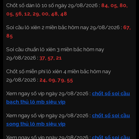
Chốt số dàn lô 10 số ngày 29/08/2026 :
84, 05, 80,
05, 56, 12, 29, 00, 48, 48
Soi cầu lô xiên 2 miền bắc hôm nay 29/08/2026 :
67,
85
Soi cầu chuẩn lô xiên 3 miền bắc hôm nay
29/08/2026 :
37, 57, 21
Chốt số miễn phí lô xiên 4 miền bắc hôm nay
29/08/2026 :
24, 09, 79, 55
Xem ngay số víp ngày 29/08/2026 :
chốt số soi cầu
bạch thủ lô mb siêu vip
Xem ngay số víp ngày 29/08/2026 :
chốt số soi cầu
song thủ lô mb siêu vip
Xem ngay số víp ngày 29/08/2026 :
chốt số soi cầu