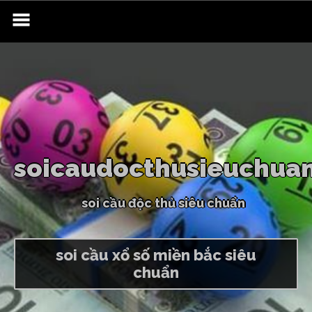
Skip
to
content
s
o
i
c
a
u
d
o
c
t
h
u
s
i
e
u
c
h
u
a
s
o
i
c
ầ
u
đ
ộ
c
t
h
ủ
s
i
ê
u
c
h
u
ẩ
n
soi cầu xổ số miền bắc siêu
chuẩn