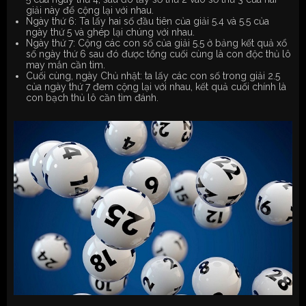
giải này để cộng lại với nhau.
Ngày thứ 6: Ta lấy hai số đầu tiên của giải 5.4 và 5.5 của
ngày thứ 5 và ghép lại chúng với nhau.
Ngày thứ 7: Cộng các con số của giải 5.5 ở bảng kết quả xổ
số ngày thứ 6 sau đó được tổng cuối cùng là con độc thủ lô
may mắn cần tìm.
Cuối cùng, ngày Chủ nhật: ta lấy các con số trong giải 2.5
của ngày thứ 7 đem cộng lại với nhau, kết quả cuối chính là
con bạch thủ lô cần tìm đánh.