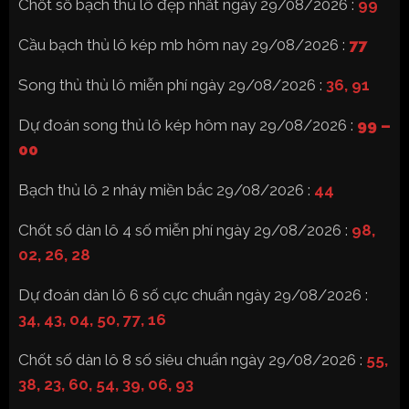
Chốt số bạch thủ lô đẹp nhất ngày 29/08/2026 :
99
Cầu bạch thủ lô kép mb hôm nay 29/08/2026 :
77
Song thủ thủ lô miễn phí ngày 29/08/2026 :
36, 91
Dự đoán song thủ lô kép hôm nay 29/08/2026 :
99 –
00
Bạch thủ lô 2 nháy miền bắc 29/08/2026 :
44
Chốt số dàn lô 4 số miễn phí ngày 29/08/2026 :
98,
02, 26, 28
Dự đoán dàn lô 6 số cực chuẩn ngày 29/08/2026 :
34, 43, 04, 50, 77, 16
Chốt số dàn lô 8 số siêu chuẩn ngày 29/08/2026 :
55,
38, 23, 60, 54, 39, 06, 93