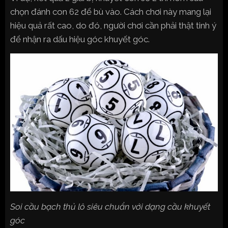
chọn đánh con 62 để bù vào. Cách chơi này mang lại
hiệu quả rất cao, do đó, người chơi cần phải thật tinh ý
để nhận ra dấu hiệu góc khuyết góc.
Soi cầu bạch thủ lô siêu chuẩn với dạng cầu khuyết
góc