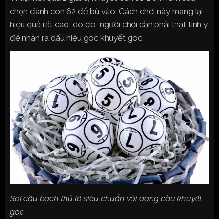
chọn đánh con 62 để bù vào. Cách chơi này mang lại
hiệu quả rất cao, do đó, người chơi cần phải thật tinh ý
để nhận ra dấu hiệu góc khuyết góc.
Soi cầu bạch thủ lô siêu chuẩn với dạng cầu khuyết
góc