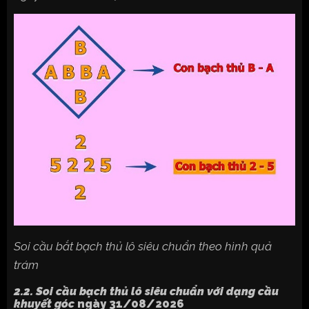
Soi cầu bắt bạch thủ lô siêu chuẩn theo hình quả
trám
2.2. Soi cầu bạch thủ lô siêu chuẩn với dạng cầu
khuyết góc
ngày 31/08/2026