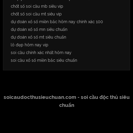
chốt số soi cầu mb siêu vip
chốt số soi cầu mt siêu vip
dự đoán xổ số miền bắc hôm nay chính xác 100
dự đoán xổ số mn siêu chuẩn
dự đoán xổ số mt siêu chuẩn
lô đẹp hôm nay vip
soi cầu chính xác nhất hôm nay
soi cầu xổ số miền bắc siêu chuẩn
soicaudocthusieuchuan.com - soi cầu độc thủ siêu
chuẩn