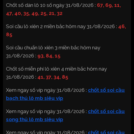
Chốt số dàn lô 10 số ngày 31/08/2026 :
67, 69, 11,
47, 40, 35, 49, 25, 21, 32
Soi cầu lô xiên 2 miền bắc hôm nay 31/08/2026 :
46,
85
Soi cầu chuẩn lô xiên 3 miền bắc hôm nay
31/08/2026 :
93, 84, 15
Chốt số miễn phí lô xiên 4 miền bắc hôm nay
31/08/2026 :
41, 37, 34, 85
Xem ngay số víp ngày 31/08/2026 :
chốt số soi cầu
bạch thủ lô mb siêu vip
Xem ngay số víp ngày 31/08/2026 :
chốt số soi cầu
song thủ lô mb siêu vip
Xem ngay số víp ngày 31/08/2026 :
chốt số soi cầu