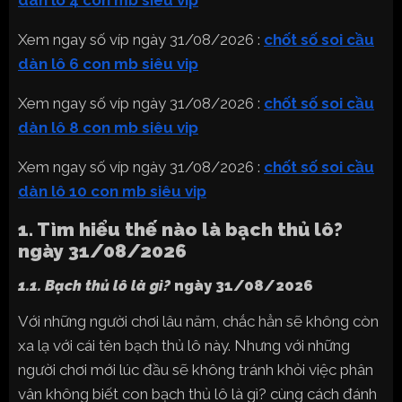
Xem ngay số víp ngày 31/08/2026 :
chốt số soi cầu
dàn lô 6 con mb siêu vip
Xem ngay số víp ngày 31/08/2026 :
chốt số soi cầu
dàn lô 8 con mb siêu vip
Xem ngay số víp ngày 31/08/2026 :
chốt số soi cầu
dàn lô 10 con mb siêu vip
1. Tìm hiểu thế nào là bạch thủ lô?
ngày 31/08/2026
1.1. Bạch thủ lô là gì?
ngày 31/08/2026
Với những người chơi lâu năm, chắc hẳn sẽ không còn
xa lạ với cái tên bạch thủ lô này. Nhưng với những
người chơi mới lúc đầu sẽ không tránh khỏi việc phân
vân không biết con bạch thủ lô là gì? cùng cách đánh