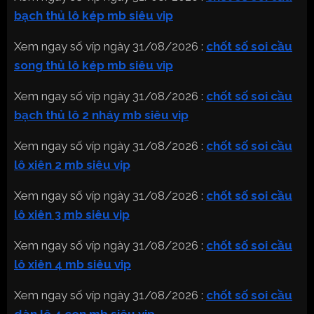
bạch thủ lô kép mb siêu vip
Xem ngay số víp ngày 31/08/2026 :
chốt số soi cầu
song thủ lô kép mb siêu vip
Xem ngay số víp ngày 31/08/2026 :
chốt số soi cầu
bạch thủ lô 2 nháy mb siêu vip
Xem ngay số víp ngày 31/08/2026 :
chốt số soi cầu
lô xiên 2 mb siêu vip
Xem ngay số víp ngày 31/08/2026 :
chốt số soi cầu
lô xiên 3 mb siêu vip
Xem ngay số víp ngày 31/08/2026 :
chốt số soi cầu
lô xiên 4 mb siêu vip
Xem ngay số víp ngày 31/08/2026 :
chốt số soi cầu
dàn lô 4 con mb siêu vip