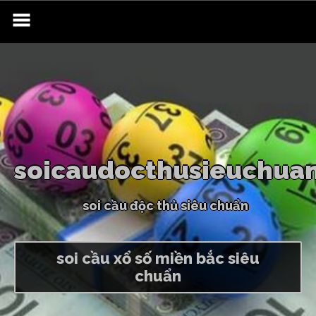
Skip
to
content
s
o
i
c
a
u
d
o
c
t
h
u
s
i
e
u
c
h
u
a
s
o
i
c
ầ
u
đ
ộ
c
t
h
ủ
s
i
ê
u
c
h
u
ẩ
n
soi cầu xổ số miền bắc siêu
chuẩn