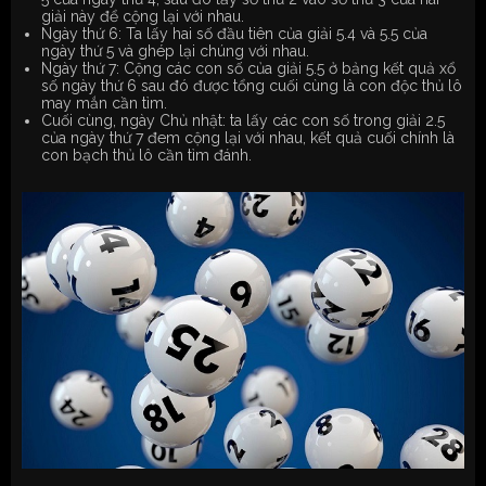
giải này để cộng lại với nhau.
Ngày thứ 6: Ta lấy hai số đầu tiên của giải 5.4 và 5.5 của
ngày thứ 5 và ghép lại chúng với nhau.
Ngày thứ 7: Cộng các con số của giải 5.5 ở bảng kết quả xổ
số ngày thứ 6 sau đó được tổng cuối cùng là con độc thủ lô
may mắn cần tìm.
Cuối cùng, ngày Chủ nhật: ta lấy các con số trong giải 2.5
của ngày thứ 7 đem cộng lại với nhau, kết quả cuối chính là
con bạch thủ lô cần tìm đánh.