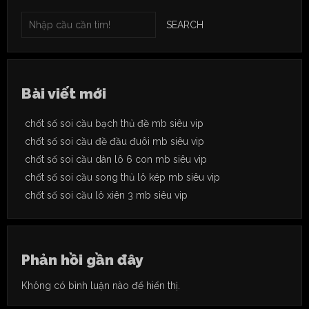
SEARCH
Bài viết mới
chốt số soi cầu bạch thủ đề mb siêu vip
chốt số soi cầu đề đầu đuôi mb siêu vip
chốt số soi cầu dàn lô 6 con mb siêu vip
chốt số soi cầu song thủ lô kép mb siêu vip
chốt số soi cầu lô xiên 3 mb siêu vip
Phản hồi gần đây
Không có bình luận nào để hiển thị.