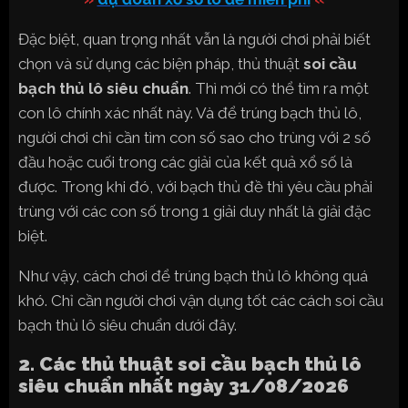
Đặc biệt, quan trọng nhất vẫn là người chơi phải biết
chọn và sử dụng các biện pháp, thủ thuật
soi cầu
bạch thủ lô siêu chuẩn
. Thì mới có thể tìm ra một
con lô chính xác nhất này. Và để trúng bạch thủ lô,
người chơi chỉ cần tìm con số sao cho trùng với 2 số
đầu hoặc cuối trong các giải của kết quả xổ số là
được. Trong khi đó, với bạch thủ đề thì yêu cầu phải
trùng với các con số trong 1 giải duy nhất là giải đặc
biệt.
Như vậy, cách chơi để trúng bạch thủ lô không quá
khó. Chỉ cần người chơi vận dụng tốt các cách soi cầu
bạch thủ lô siêu chuẩn dưới đây.
2. Các thủ thuật soi cầu bạch thủ lô
siêu chuẩn nhất ngày 31/08/2026