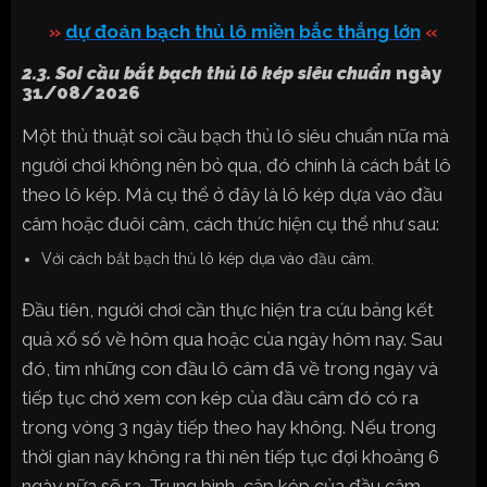
»
dự đoán bạch thủ lô miền bắc thắng lớn
«
2.3. Soi cầu bắt bạch thủ lô kép siêu chuẩn
ngày
31/08/2026
Một thủ thuật soi cầu bạch thủ lô siêu chuẩn nữa mà
người chơi không nên bỏ qua, đó chính là cách bắt lô
theo lô kép. Mà cụ thể ở đây là lô kép dựa vào đầu
câm hoặc đuôi câm, cách thức hiện cụ thể như sau:
Với cách bắt bạch thủ lô kép dựa vào đầu câm.
Đầu tiên, người chơi cần thực hiện tra cứu bảng kết
quả xổ số về hôm qua hoặc của ngày hôm nay. Sau
đó, tìm những con đầu lô câm đã về trong ngày và
tiếp tục chờ xem con kép của đầu câm đó có ra
trong vòng 3 ngày tiếp theo hay không. Nếu trong
thời gian này không ra thì nên tiếp tục đợi khoảng 6
ngày nữa sẽ ra. Trung bình, cặp kép của đầu câm