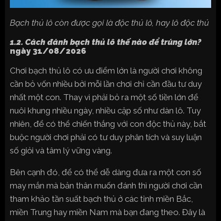
Bạch thủ lô còn được gọi là độc thủ lô, hay lô độc thủ
1.2. Cách đánh bạch thủ lô thế nào để trúng lớn?
ngày 31/08/2026
Chơi bạch thủ lô có ưu điểm lớn là người chơi không
cần bỏ vốn nhiều bởi mỗi lần chơi chỉ cần đầu tư duy
nhất một con. Thay vì phải bỏ ra một số tiền lớn để
nuôi khung nhiều ngày, nhiều cặp số như dàn lô. Tuy
nhiên, để có thể chiến thắng với con độc thủ này, bắt
buộc người chơi phải có tư duy phân tích và suy luận
số giỏi và tâm lý vững vàng.
Bên cạnh đó, để có thể dễ dàng đưa ra một con số
may mắn mà bản thân muốn đánh thì người chơi cần
tham khảo tần suất bạch thủ ở các tỉnh miền Bắc,
miền Trung hay miền Nam mà bạn đang theo. Đây là