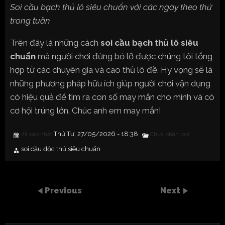
Soi cầu bạch thủ lô siêu chuẩn với các ngày theo thứ
trong tuần
Trên đây là những cách
soi cầu bạch thủ lô siêu
chuẩn
mà người chơi đừng bỏ lỡ được chúng tôi tổng
hợp từ các chuyên gia và cao thủ lô đề. Hy vọng sẽ là
những phương pháp hữu ích giúp người chơi vận dụng
có hiệu quả để tìm ra con số may mắn cho mình và có
cơ hội trúng lớn. Chúc anh em may mắn!
Thứ Tư, 27/05/2026 - 18:38
đã câp nhật:
Chưa phân loại
soi cầu độc thủ siêu chuẩn
Previous
Next