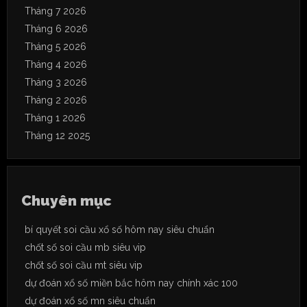
Tháng 7 2026
Tháng 6 2026
Tháng 5 2026
Tháng 4 2026
Tháng 3 2026
Tháng 2 2026
Tháng 1 2026
Tháng 12 2025
Chuyên mục
bí quyết soi cầu xổ số hôm nay siêu chuẩn
chốt số soi cầu mb siêu vip
chốt số soi cầu mt siêu vip
dự đoán xổ số miền bắc hôm nay chính xác 100
dự đoán xổ số mn siêu chuẩn