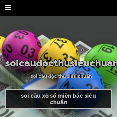
Skip
to
content
s
o
i
c
a
u
d
o
c
t
h
u
s
i
e
u
c
h
u
a
s
o
i
c
ầ
u
đ
ộ
c
t
h
ủ
s
i
ê
u
c
h
u
ẩ
n
soi cầu xổ số miền bắc siêu
chuẩn