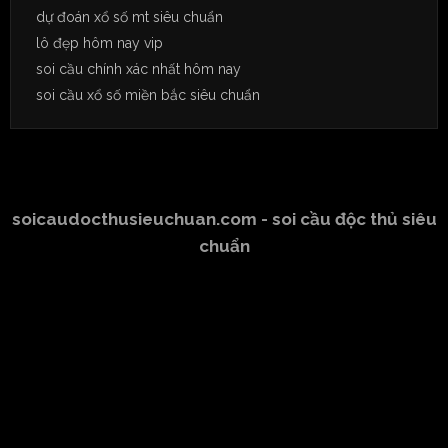
dự đoán xổ số mt siêu chuẩn
lô đẹp hôm nay vip
soi cầu chính xác nhất hôm nay
soi cầu xổ số miền bắc siêu chuẩn
soicaudocthusieuchuan.com - soi cầu độc thủ siêu
chuẩn