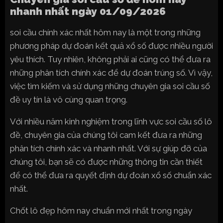
nhanh nhất ngày 01/09/2026
soi cầu chính xác nhất hôm nay là một trong những
phương pháp dự đoán kết quả xổ số được nhiều người
yêu thích. Tuy nhiên, không phải ai cũng có thể đưa ra
những phân tích chính xác để dự đoán trúng số. Vì vậy,
việc tìm kiếm và sử dụng những chuyên gia soi cầu số
đề uy tín là vô cùng quan trọng.
Với nhiều năm kinh nghiệm trong lĩnh vực soi cầu số lô
đề, chuyên gia của chúng tôi cam kết đưa ra những
phân tích chính xác và nhanh nhất. Với sự giúp đỡ của
chúng tôi, bạn sẽ có được những thông tin cần thiết
để có thể đưa ra quyết định dự đoán xổ số chuẩn xác
nhất.
Chốt lô đẹp hôm nay chuẩn mới nhất trong ngày