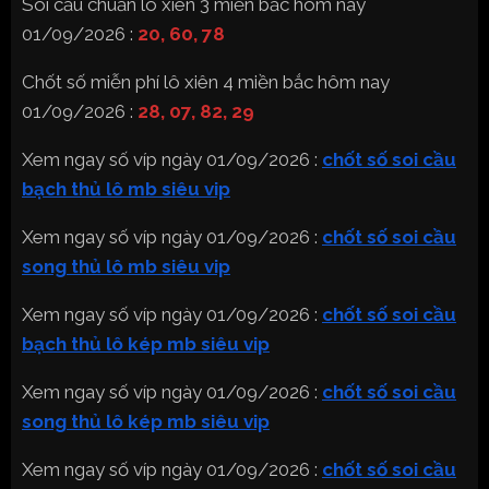
Soi cầu chuẩn lô xiên 3 miền bắc hôm nay
01/09/2026 :
20, 60, 78
Chốt số miễn phí lô xiên 4 miền bắc hôm nay
01/09/2026 :
28, 07, 82, 29
Xem ngay số víp ngày 01/09/2026 :
chốt số soi cầu
bạch thủ lô mb siêu vip
Xem ngay số víp ngày 01/09/2026 :
chốt số soi cầu
song thủ lô mb siêu vip
Xem ngay số víp ngày 01/09/2026 :
chốt số soi cầu
bạch thủ lô kép mb siêu vip
Xem ngay số víp ngày 01/09/2026 :
chốt số soi cầu
song thủ lô kép mb siêu vip
Xem ngay số víp ngày 01/09/2026 :
chốt số soi cầu