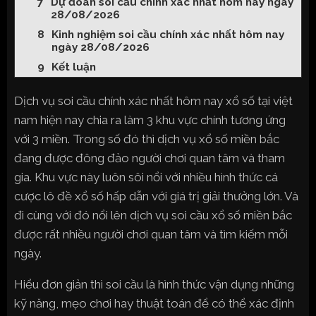
Dự đoán soi cầu chính xác nhất hôm nay ngày
28/08/2026
Kinh nghiệm soi cầu chính xác nhất hôm nay
ngày 28/08/2026
Kết luận
Dịch vụ soi cầu chính xác nhất hôm nay xổ số tại việt
nam hiện nay chia ra làm 3 khu vực chính tương ứng
với 3 miền. Trong số đó thì dịch vụ xổ số miền bắc
đang được đông đảo người chơi quan tâm và tham
gia. Khu vực này luôn sôi nổi với nhiều hình thức cá
cược lô đề xổ số hấp dẫn với giá trị giải thưởng lớn. Và
đi cùng với đó nổi lên dịch vụ soi cầu xổ số miền bắc
được rất nhiều người chơi quan tâm và tìm kiếm mỗi
ngày.
Hiểu đơn giản thì soi cầu là hình thức vận dụng những
kỹ năng, mẹo chơi hay thuật toán để có thể xác định