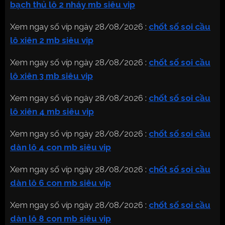
bạch thủ lô 2 nháy mb siêu vip
Xem ngay số víp ngày 28/08/2026 :
chốt số soi cầu
lô xiên 2 mb siêu vip
Xem ngay số víp ngày 28/08/2026 :
chốt số soi cầu
lô xiên 3 mb siêu vip
Xem ngay số víp ngày 28/08/2026 :
chốt số soi cầu
lô xiên 4 mb siêu vip
Xem ngay số víp ngày 28/08/2026 :
chốt số soi cầu
dàn lô 4 con mb siêu vip
Xem ngay số víp ngày 28/08/2026 :
chốt số soi cầu
dàn lô 6 con mb siêu vip
Xem ngay số víp ngày 28/08/2026 :
chốt số soi cầu
dàn lô 8 con mb siêu vip