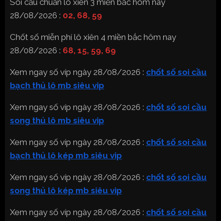
Soi cầu chuẩn lô xiên 3 miền bắc hôm nay
28/08/2026 :
02, 68, 59
Chốt số miễn phí lô xiên 4 miền bắc hôm nay
28/08/2026 :
68, 15, 59, 69
Xem ngay số víp ngày 28/08/2026 :
chốt số soi cầu
bạch thủ lô mb siêu vip
Xem ngay số víp ngày 28/08/2026 :
chốt số soi cầu
song thủ lô mb siêu vip
Xem ngay số víp ngày 28/08/2026 :
chốt số soi cầu
bạch thủ lô kép mb siêu vip
Xem ngay số víp ngày 28/08/2026 :
chốt số soi cầu
song thủ lô kép mb siêu vip
Xem ngay số víp ngày 28/08/2026 :
chốt số soi cầu