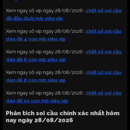
Xem ngay số víp ngày 28/08/2026 :
chốt số soi cầu
đề đầu đuôi mb siêu vip
Xem ngay số víp ngày 28/08/2026 :
chốt số soi cầu
dàn đề 4 con mb siêu vip
Xem ngay số víp ngày 28/08/2026 :
chốt số soi cầu
dàn đề 6 con mb siêu vip
Xem ngay số víp ngày 28/08/2026 :
chốt số soi cầu
dàn đề 8 con mb siêu vip
Xem ngay số víp ngày 28/08/2026 :
chốt số soi cầu
dàn đề 10 con mb siêu vip
Phân tích soi cầu chính xác nhất hôm
nay ngày 28/08/2026