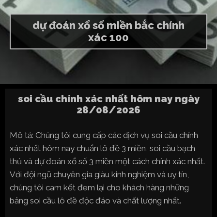
dự đoán xổ số miền bắc chính
xác 100
soi cầu chính xác nhất hôm nay ngày
28/08/2026
Mô tả: Chúng tôi cung cấp các dịch vụ soi cầu chính
xác nhất hôm nay chuẩn lô đề 3 miền, soi cầu bạch
thủ và dự đoán xổ số 3 miền một cách chính xác nhất.
Với đội ngũ chuyên gia giàu kinh nghiệm và uy tín,
chúng tôi cam kết đem lại cho khách hàng những
bảng soi cầu lô đề độc đáo và chất lượng nhất.