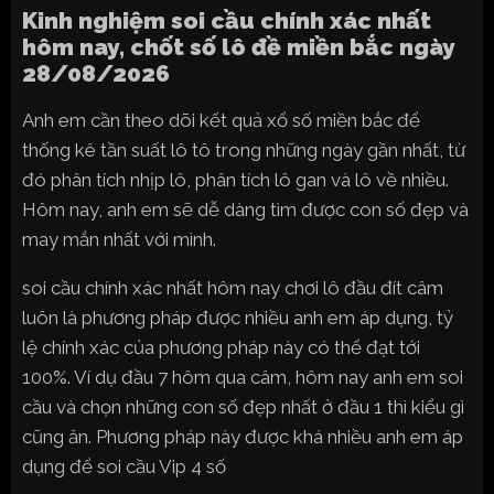
Kinh nghiệm soi cầu chính xác nhất
hôm nay, chốt số lô đề miền bắc ngày
28/08/2026
Anh em cần theo dõi kết quả xổ số miền bắc để
thống kê tần suất lô tô trong những ngày gần nhất, từ
đó phân tích nhịp lô, phân tích lô gan và lô về nhiều.
Hôm nay, anh em sẽ dễ dàng tìm được con số đẹp và
may mắn nhất với mình.
soi cầu chính xác nhất hôm nay chơi lô đầu đít câm
luôn là phương pháp được nhiều anh em áp dụng, tỷ
lệ chính xác của phương pháp này có thể đạt tới
100%. Ví dụ đầu 7 hôm qua câm, hôm nay anh em soi
cầu và chọn những con số đẹp nhất ở đầu 1 thì kiểu gì
cũng ăn. Phương pháp này được khá nhiều anh em áp
dụng để soi cầu Vip 4 số