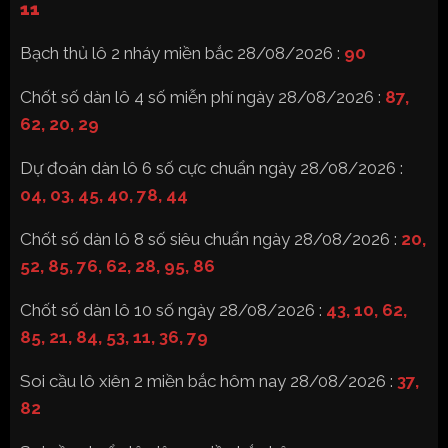
11
Bạch thủ lô 2 nháy miền bắc 28/08/2026 :
90
Chốt số dàn lô 4 số miễn phí ngày 28/08/2026 :
87,
62, 20, 29
Dự đoán dàn lô 6 số cực chuẩn ngày 28/08/2026 :
04, 03, 45, 40, 78, 44
Chốt số dàn lô 8 số siêu chuẩn ngày 28/08/2026 :
20,
52, 85, 76, 62, 28, 95, 86
Chốt số dàn lô 10 số ngày 28/08/2026 :
43, 10, 62,
85, 21, 84, 53, 11, 36, 79
Soi cầu lô xiên 2 miền bắc hôm nay 28/08/2026 :
37,
82