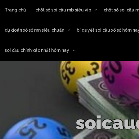
Skip
to
Trang chủ
chốt số soi cầu mb siêu vip
chốt số soi cầu m
content
dự đoán xổ số mn siêu chuẩn
bí quyết soi cầu xổ số hôm na
soi cầu chính xác nhất hôm nay
s
o
i
c
a
u