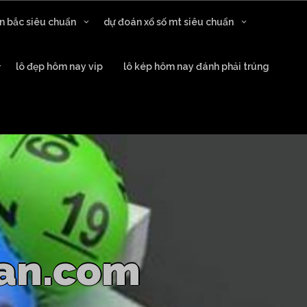
ền bắc siêu chuẩn
dự đoán xổ số mt siêu chuẩn
lô đẹp hôm nay vip
lô kép hôm nay đánh phải trúng
a
n
.
c
o
m