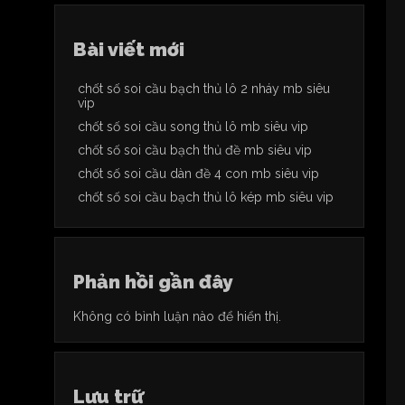
Bài viết mới
chốt số soi cầu bạch thủ lô 2 nháy mb siêu
vip
chốt số soi cầu song thủ lô mb siêu vip
chốt số soi cầu bạch thủ đề mb siêu vip
chốt số soi cầu dàn đề 4 con mb siêu vip
chốt số soi cầu bạch thủ lô kép mb siêu vip
Phản hồi gần đây
Không có bình luận nào để hiển thị.
Lưu trữ