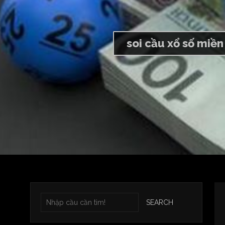
soi cầu xổ số miền
SEARCH