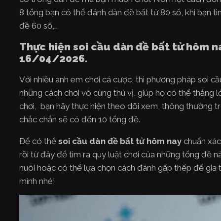
8 tổng bạn có thể đánh dàn đề bất tử 80 số, khi bạn t
đề 60 số,…
Thực hiện soi cầu dàn đề bất tử hôm n
16/04/2026.
Với nhiều anh em chơi cá cược, thì phương pháp soi cầ
những cách chơi vô cùng thú vị, giúp họ có thể thắng l
chơi, bạn hãy thực hiện theo dõi xem, thông thường tr
chắc chắn sẽ có đến 10 tổng đề.
Để có thể
soi cầu dàn đề bất tử hôm nay
chuẩn xác 
rồi từ đây để tìm ra quy luật chơi của những tổng đề n
nuôi hoặc có thể lựa chọn cách đánh gấp thếp để gia 
mình nhé!