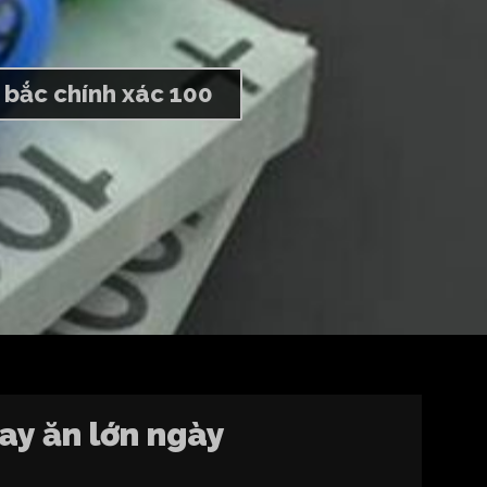
 bắc chính xác 100
ay ăn lớn ngày