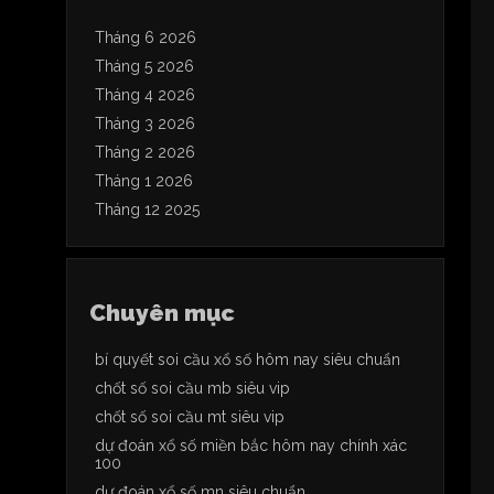
Tháng 6 2026
Tháng 5 2026
Tháng 4 2026
Tháng 3 2026
Tháng 2 2026
Tháng 1 2026
Tháng 12 2025
Chuyên mục
bí quyết soi cầu xổ số hôm nay siêu chuẩn
chốt số soi cầu mb siêu vip
chốt số soi cầu mt siêu vip
dự đoán xổ số miền bắc hôm nay chính xác
100
dự đoán xổ số mn siêu chuẩn