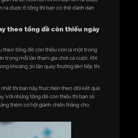
ìm ra được 6 tổng thì bạn có thể đánh dàn
ay theo tổng đề còn thiếu ngày
u theo tổng đề còn thiếu còn là một trong
ớn trong mỗi lần tham gia chơi cá cược. Khi
ong khoảng 30 lần quay thưởng liên tiếp thì
nhất thì bạn hãy thực hiện theo dõi kết quả
ày. Với những tổng đề còn thiếu thì bạn sẽ
tăng thêm cơ hội giành chiến thắng cho