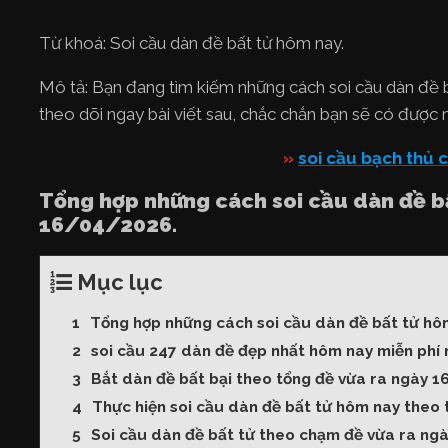
Từ khoá: Soi cầu dàn đề bất tử hôm nay.
Mô tả: Bạn đang tìm kiếm những cách soi cầu dàn đề b
theo dõi ngay bài viết sau, chắc chắn bạn sẽ có được 
»
soi cầu bạch thủ 
Tổng hợp những cách soi cầu dàn đề b
16/04/2026.
Mục lục
Tổng hợp những cách soi cầu dàn đề bất tử h
soi cầu 247 dàn đề đẹp nhất hôm nay miễn ph
Bắt dàn đề bất bại theo tổng đề vừa ra ngày 
Thực hiện soi cầu dàn đề bất tử hôm nay theo
Soi cầu dàn đề bất tử theo chạm đề vừa ra n