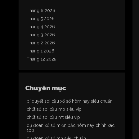
Tháng 6 2026
Tháng 5 2026
Tháng 4 2026
Tháng 3 2026
Tháng 2 2026
Tháng 1 2026
Tháng 12 2025
Chuyên mục
bí quyết soi cầu xổ số hôm nay siêu chuẩn
chốt số soi cầu mb siêu vip
chốt số soi cầu mt siêu vip
dự đoán xổ số miền bắc hôm nay chính xác
100
dự đoán xổ số mn siêu chuẩn