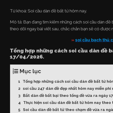
Từ khoá: Soi cầu dàn đề bất tử hôm nay.
Mô tả: Bạn đang tìm kiếm những cách soi cầu dàn đề b
theo dõi ngay bài viết sau, chắc chắn bạn sẽ có được 
»
soi cầu bạch thủ 
Tổng hợp những cách soi cầu dàn đề b
17/04/2026.
Mục lục
Tổng hợp những cách soi cầu dàn đề bất tử h
soi cầu 247 dàn đề đẹp nhất hôm nay miễn ph
Bắt dàn đề bất bại theo tổng đề vừa ra ngày 
Thực hiện soi cầu dàn đề bất tử hôm nay theo
Soi cầu dàn đề bất tử theo chạm đề vừa ra ng