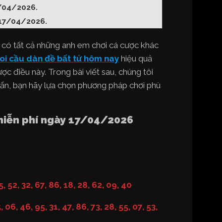
7/04/2026.
y 17/04/2026.
n có tất cả những anh em chơi cá cược khác
oi cầu dàn đề bất tử hôm nay
hiệu quả
ợc điều này. Trong bài viết sau, chúng tôi
uẩn, bạn hãy lựa chọn phương pháp chơi phù
miễn phí ngày 17/04/2026
5, 52, 32, 67, 86, 18, 28, 62, 09, 40
, 06, 46, 95, 31, 47, 86, 73, 28, 55, 07, 53,