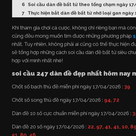
Soi cầu dàn đề bất tử theo tổng chạm ngày 1
Thực hiện bắt dàn đề bất tử nhờ loại gan ngà
Khi tham gia chơi cá cược, không chỉ riêng bạn mà cò
cũng đều mong muốn tìm được những phương pháp
s
nhất. Tuy nhiên, không phải ai cũng có thể thực hiện đư
sẽ tổng hợp những cách soi cầu dàn đề bất tử siêu ch
hợp với mình nhất nhé!
soi cầu 247 dàn đề đẹp nhất hôm nay 
Chốt số bạch thủ đề miễn phí ngày 17/04/2026 :
39
Chốt số song thủ đề ngày 17/04/2026 :
94, 72
Dàn đề 10 số cực chuẩn miễn phí ngày 17/04/2026 :
3
Dàn đề 20 số ngày 17/04/2026 :
22, 97, 41, 41, 10, 85
51, 80, 46