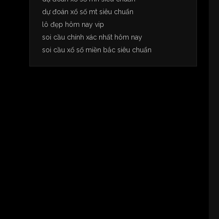
dự đoán xổ số mt siêu chuẩn
lô đẹp hôm nay vip
soi cầu chính xác nhất hôm nay
soi cầu xổ số miền bắc siêu chuẩn