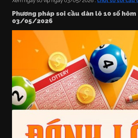
Xem ngay số víp ngày 03/05/2026 :
chốt số soi cầu 
Phương pháp soi cầu dàn lô 10 số hôm 
03/05/2026