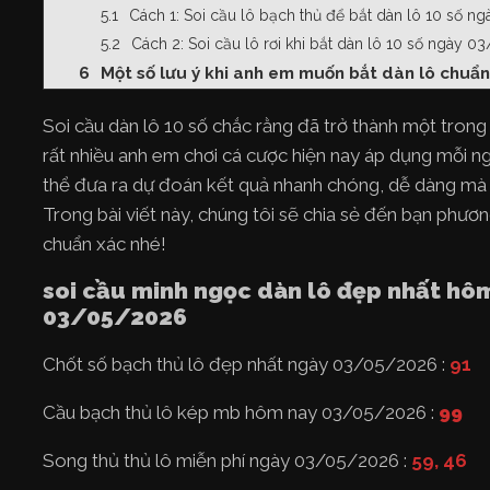
Cách 1: Soi cầu lô bạch thủ để bắt dàn lô 10 số n
Cách 2: Soi cầu lô rơi khi bắt dàn lô 10 số ngày 0
Một số lưu ý khi anh em muốn bắt dàn lô chuẩ
Soi cầu dàn lô 10 số chắc rằng đã trở thành một tron
rất nhiều anh em chơi cá cược hiện nay áp dụng mỗi n
thể đưa ra dự đoán kết quả nhanh chóng, dễ dàng mà l
Trong bài viết này, chúng tôi sẽ chia sẻ đến bạn phươ
chuẩn xác nhé!
soi cầu minh ngọc dàn lô đẹp nhất hô
03/05/2026
Chốt số bạch thủ lô đẹp nhất ngày 03/05/2026 :
91
Cầu bạch thủ lô kép mb hôm nay 03/05/2026 :
99
Song thủ thủ lô miễn phí ngày 03/05/2026 :
59, 46