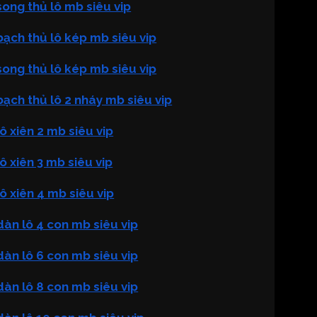
song thủ lô mb siêu vip
bạch thủ lô kép mb siêu vip
song thủ lô kép mb siêu vip
bạch thủ lô 2 nháy mb siêu vip
lô xiên 2 mb siêu vip
lô xiên 3 mb siêu vip
lô xiên 4 mb siêu vip
dàn lô 4 con mb siêu vip
dàn lô 6 con mb siêu vip
dàn lô 8 con mb siêu vip