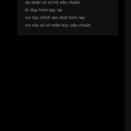
dự đoán xổ số mt siêu chuẩn
lô đẹp hôm nay vip
soi cầu chính xác nhất hôm nay
soi cầu xổ số miền bắc siêu chuẩn