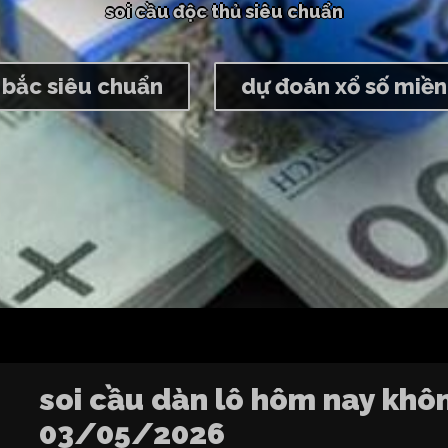
s
o
i
c
ầ
u
đ
ộ
c
t
h
ủ
s
i
ê
u
c
h
u
ẩ
n
 bắc siêu chuẩn
dự đoán xổ số miền
soi cầu dàn lô hôm nay khô
03/05/2026