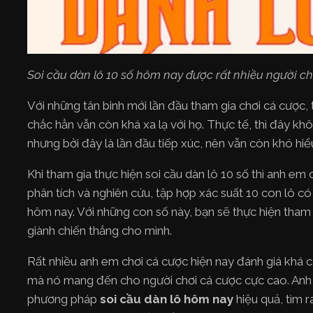
Soi cầu dàn lô 10 số hôm nay được rất nhiều người ch
Với những tân binh mới lần đầu tham gia chơi cá cược, 
chắc hẳn vẫn còn khá xa lạ với họ. Thực tế, thì đây khô
nhưng bởi đây là lần đầu tiếp xúc, nên vẫn còn khó hiể
Khi tham gia thực hiện soi cầu dàn lô 10 số thì anh em 
phân tích và nghiên cứu, tập hợp xác suất 10 con lô c
hôm nay. Với những con số này, bạn sẽ thực hiện tham
giành chiến thắng cho mình.
Rất nhiều anh em chơi cá cược hiện nay đánh giá khá c
mà nó mang đến cho người chơi cá cược cực cao. Anh
phương pháp
soi cầu dàn lô hôm nay
hiệu quả, tìm r