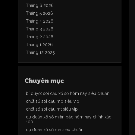
Tháng 6 2026
Tháng 5 2026
Tháng 4 2026
Tháng 3 2026
Tháng 2 2026
Tháng 1 2026
Tháng 12 2025
Chuyên mục
bí quyết soi cầu xổ số hôm nay siêu chuẩn
chốt số soi cầu mb siêu vip
chốt số soi cầu mt siêu vip
dự đoán xổ số miền bắc hôm nay chính xác
100
dự đoán xổ số mn siêu chuẩn