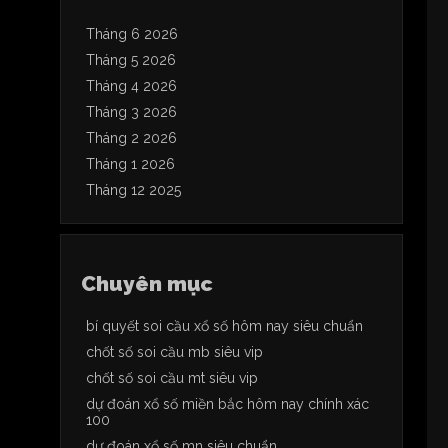
Tháng 6 2026
Tháng 5 2026
Tháng 4 2026
Tháng 3 2026
Tháng 2 2026
Tháng 1 2026
Tháng 12 2025
Chuyên mục
bí quyết soi cầu xổ số hôm nay siêu chuẩn
chốt số soi cầu mb siêu vip
chốt số soi cầu mt siêu vip
dự đoán xổ số miền bắc hôm nay chính xác
100
dự đoán xổ số mn siêu chuẩn