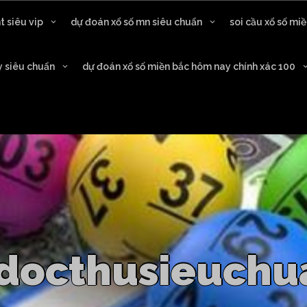
t siêu vip
dự đoán xổ số mn siêu chuẩn
soi cầu xổ số mi
y siêu chuẩn
dự đoán xổ số miền bắc hôm nay chính xác 100
d
o
c
t
h
u
s
i
e
u
c
h
u