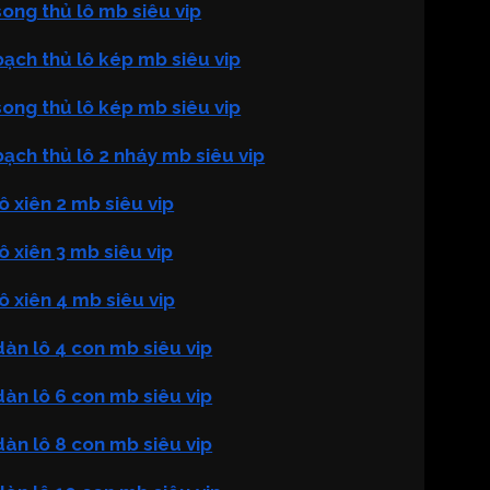
song thủ lô mb siêu vip
bạch thủ lô kép mb siêu vip
song thủ lô kép mb siêu vip
bạch thủ lô 2 nháy mb siêu vip
lô xiên 2 mb siêu vip
lô xiên 3 mb siêu vip
lô xiên 4 mb siêu vip
dàn lô 4 con mb siêu vip
dàn lô 6 con mb siêu vip
dàn lô 8 con mb siêu vip