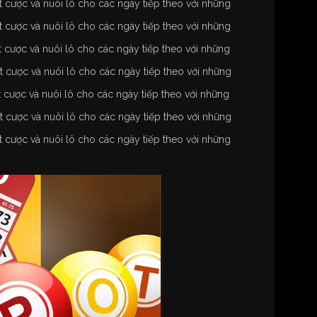
 đặt cược và nuôi lô cho các ngày tiếp theo với những
 đặt cược và nuôi lô cho các ngày tiếp theo với những
 đặt cược và nuôi lô cho các ngày tiếp theo với những
 đặt cược và nuôi lô cho các ngày tiếp theo với những
 đặt cược và nuôi lô cho các ngày tiếp theo với những
 đặt cược và nuôi lô cho các ngày tiếp theo với những
 đặt cược và nuôi lô cho các ngày tiếp theo với những