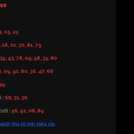
 88
3, 05, 25
 18, 01, 30, 81, 79
 35, 43, 78, 09, 58, 35, 80
2, 09, 91, 80, 38, 47, 68
 39
6 :
68, 31, 36
026 :
56, 91, 06, 89
bạch thủ lô mb siêu vip