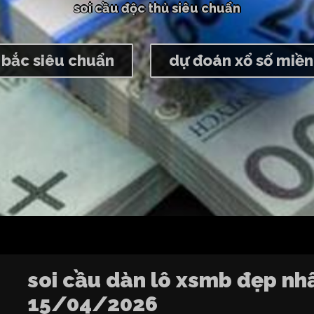
s
o
i
c
ầ
u
đ
ộ
c
t
h
ủ
s
i
ê
u
c
h
u
ẩ
n
 bắc siêu chuẩn
dự đoán xổ số miền
soi cầu dàn lô xsmb đẹp nh
15/04/2026