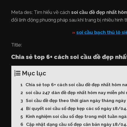
Meta des: Tìm hiểu về cách
soi cầu đề đẹp nhất hô
đổi linh động phương pháp sau khi trang bị nhiều hình 
»
soi cầu bạch thủ lô si
Title:
Chia sẻ top 6+ cách soi cầu đề đẹp n
Mục lục
Chia sẻ top 6+ cách soi cầu đề đẹp nhất hôm 
soi cầu 247 dàn đề đẹp nhất hôm nay miễn ph
Soi cầu đề đẹp theo thời gian ngày tháng ngà
Bí quyết soi cầu số đẹp kẹp các số ngày 18/0
Kinh nghiệm soi cầu số đẹp trong một tuần n
Cập nhật dạng cầu số đẹp căn bản ngày 18/0