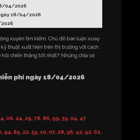
 18/04/2026
5 ngày 18/04/2026
4/2026
ường xuyên tìm kiếm. Chủ đề bàn luận xoay
 kỹ thuật xuất hiện trên thị trường với cách
ơ hội chiến thắng tốt nhất? Những chia sẻ
miễn phí ngày 18/04/2026
4, 06, 24, 29, 78, 86, 99, 39, 04, 47
0, 94, 85, 22, 55, 10, 07, 28, 56, 42, 92, 62,