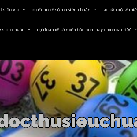
t siêu vip
dự đoán xổ số mn siêu chuẩn
soi cầu xổ số mi
y siêu chuẩn
dự đoán xổ số miền bắc hôm nay chính xác 100
d
o
c
t
h
u
s
i
e
u
c
h
u