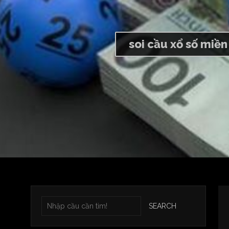
soi cầu xổ số miền
SEARCH