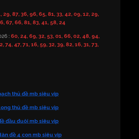
, 29, 87, 36, 96, 65, 81, 33, 42, 09, 12, 29,
96, 67, 66, 81, 83, 41, 58, 24
026 :
60, 24, 69, 32, 53, 01, 66, 02, 48, 94,
2, 74, 47, 71, 16, 59, 32, 39, 82, 16, 31, 73,
bạch thủ đề mb siêu vip
song thủ đề mb siêu vip
đề đầu đuôi mb siêu vip
dàn đề 4 con mb siêu vip