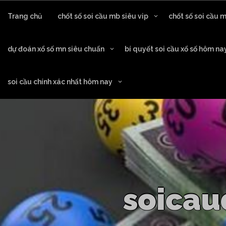
Skip
to
Trang chủ
chốt số soi cầu mb siêu vip
chốt số soi cầu m
content
dự đoán xổ số mn siêu chuẩn
bí quyết soi cầu xổ số hôm na
soi cầu chính xác nhất hôm nay
s
o
i
c
a
u