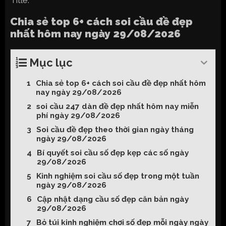
Title:
Chia sẻ top 6+ cách soi cầu đề đẹp
nhất hôm nay ngày 29/08/2026
Mục lục
Chia sẻ top 6+ cách soi cầu đề đẹp nhất hôm
nay ngày 29/08/2026
soi cầu 247 dàn đề đẹp nhất hôm nay miễn
phí ngày 29/08/2026
Soi cầu đề đẹp theo thời gian ngày tháng
ngày 29/08/2026
Bí quyết soi cầu số đẹp kẹp các số ngày
29/08/2026
Kinh nghiệm soi cầu số đẹp trong một tuần
ngày 29/08/2026
Cập nhật dạng cầu số đẹp căn bản ngày
29/08/2026
Bỏ túi kinh nghiệm chơi số đẹp mỗi ngày ngày