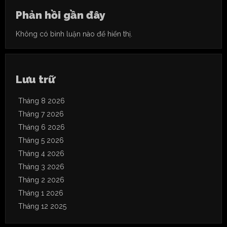
Phản hồi gần đây
Không có bình luận nào để hiển thị.
Lưu trữ
Tháng 8 2026
Tháng 7 2026
Tháng 6 2026
Tháng 5 2026
Tháng 4 2026
Tháng 3 2026
Tháng 2 2026
Tháng 1 2026
Tháng 12 2025