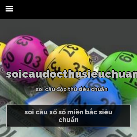
Skip
to
content
s
o
i
c
a
u
d
o
c
t
h
u
s
i
e
u
c
h
u
a
s
o
i
c
ầ
u
đ
ộ
c
t
h
ủ
s
i
ê
u
c
h
u
ẩ
n
soi cầu xổ số miền bắc siêu
chuẩn