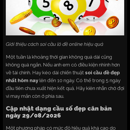
Giới thiệu cách soi cầu lô đề online hiệu quả
Một tuần là khoảng thời gian không quá dài cũng
không quá ngắn. Nếu anh em có điều kiện nhỉnh hơn
về tài chính. Hay kéo dài chiến thuật
soi cầu đề đẹp
nhất hôm nay
lên đến 10 ngày. Có thể trong 5 ngày
đầu tiên chưa xuất hiện kết quả. Hãy kiên nhẫn chờ đợi
vì may mắn còn ở phía sau.
Cập nhật dạng cầu số đẹp căn bản
ngày 29/08/2026
Một phương pháp có mức độ hiệu quả khá cao do