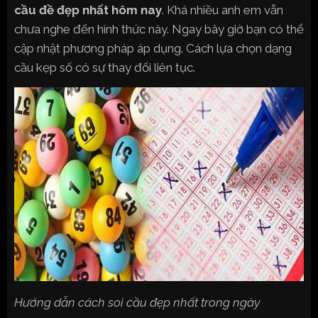
cầu đề đẹp nhất hôm nay
. Khá nhiều anh em vẫn
chưa nghe đến hình thức này. Ngay bây giờ bạn có thể
cập nhật phương pháp áp dụng. Cách lựa chọn dạng
cầu kẹp số có sự thay đổi liên tục.
Hướng dẫn cách soi cầu đẹp nhất trong ngày