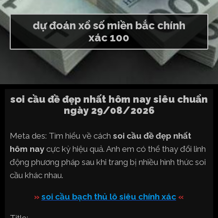
dự đoán xổ số miền bắc chính
xác 100
soi cầu đề đẹp nhất hôm nay siêu chuẩn
ngày 29/08/2026
Meta des: Tìm hiểu về cách
soi cầu đề đẹp nhất
hôm nay
cực kỳ hiệu quả. Anh em có thể thay đổi linh
động phương pháp sau khi trang bị nhiều hình thức soi
cầu khác nhau.
»
soi cầu bạch thủ lô siêu chính xác
«