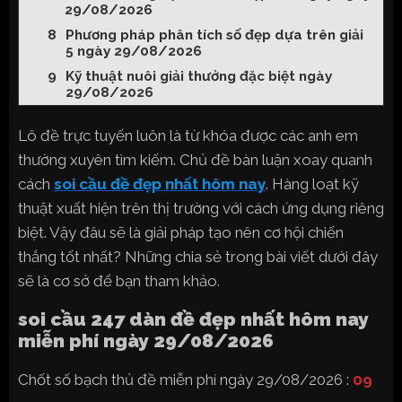
29/08/2026
Phương pháp phân tích số đẹp dựa trên giải
5 ngày 29/08/2026
Kỹ thuật nuôi giải thưởng đặc biệt ngày
29/08/2026
Lô đề trực tuyến luôn là từ khóa được các anh em
thường xuyên tìm kiếm. Chủ đề bàn luận xoay quanh
cách
soi cầu đề đẹp nhất hôm nay
. Hàng loạt kỹ
thuật xuất hiện trên thị trường với cách ứng dụng riêng
biệt. Vậy đâu sẽ là giải pháp tạo nên cơ hội chiến
thắng tốt nhất? Những chia sẻ trong bài viết dưới đây
sẽ là cơ sở để bạn tham khảo.
soi cầu 247 dàn đề đẹp nhất hôm nay
miễn phí ngày 29/08/2026
Chốt số bạch thủ đề miễn phí ngày 29/08/2026 :
09