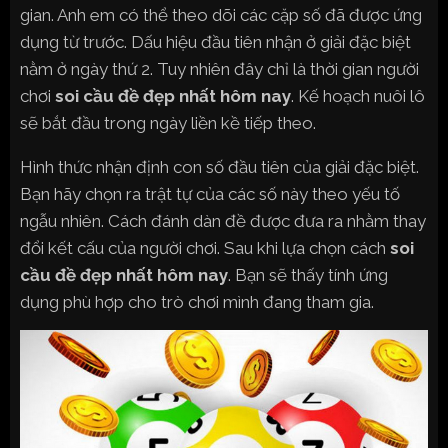
gian. Anh em có thể theo dõi các cặp số đã được ứng
dụng từ trước. Dấu hiệu đầu tiên nhận ở giải đặc biệt
nằm ở ngày thứ 2. Tuy nhiên đây chỉ là thời gian người
chơi
soi cầu đề đẹp nhất hôm nay
. Kế hoạch nuôi lô
sẽ bắt đầu trong ngày liền kề tiếp theo.
Hình thức nhận định con số đầu tiên của giải đặc biệt.
Bạn hãy chọn ra trật tự của các số này theo yếu tố
ngẫu nhiên. Cách đánh dàn đề được đưa ra nhằm thay
đổi kết cấu của người chơi. Sau khi lựa chọn cách
soi
cầu đề đẹp nhất hôm nay
. Bạn sẽ thấy tính ứng
dụng phù hợp cho trò chơi mình đang tham gia.