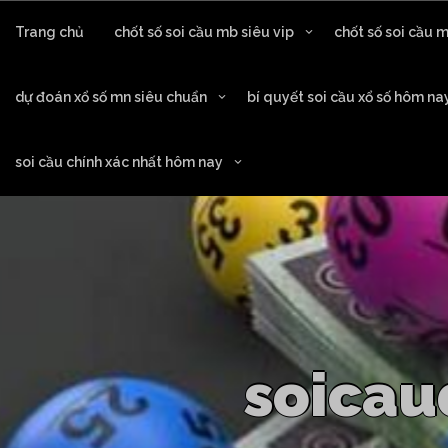
Skip
to
Trang chủ
chốt số soi cầu mb siêu vip
chốt số soi cầu m
content
dự đoán xổ số mn siêu chuẩn
bí quyết soi cầu xổ số hôm na
soi cầu chính xác nhất hôm nay
s
o
i
c
a
u