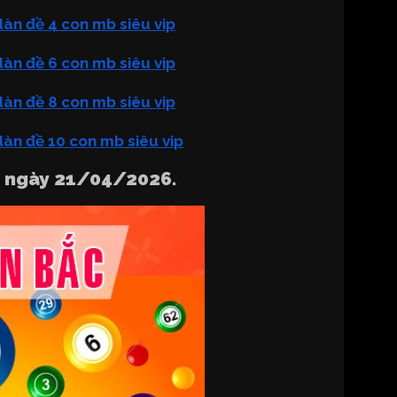
dàn đề 4 con mb siêu vip
dàn đề 6 con mb siêu vip
dàn đề 8 con mb siêu vip
dàn đề 10 con mb siêu vip
đề ngày 21/04/2026.