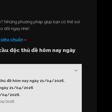
đề? Những phương pháp giúp bạn có thể soi
o dõi ngay nhé!
 siêu chuẩn
«
 cầu độc thủ đề hôm nay ngày
 thủ đề hôm nay ngày 21/04/2026.
í ngày 21/04/2026
21/04/2026.
/04/2026.