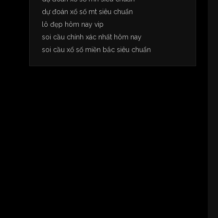
dự đoán xổ số mt siêu chuẩn
lô đẹp hôm nay vip
soi cầu chính xác nhất hôm nay
soi cầu xổ số miền bắc siêu chuẩn