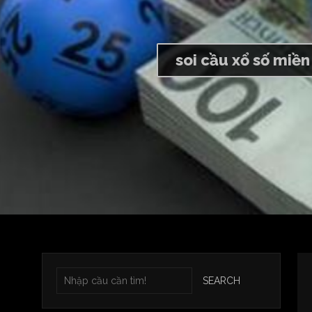
soi cầu xổ số miền
SEARCH