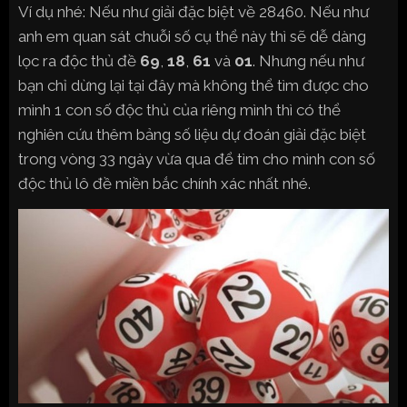
Ví dụ nhé: Nếu như giải đặc biệt về 28460. Nếu như
anh em quan sát chuỗi số cụ thể này thì sẽ dễ dàng
lọc ra độc thủ đề
69
,
18
,
61
và
01
. Nhưng nếu như
bạn chỉ dừng lại tại đây mà không thể tìm được cho
mình 1 con số độc thủ của riêng mình thì có thể
nghiên cứu thêm bảng số liệu dự đoán giải đặc biệt
trong vòng 33 ngày vừa qua để tìm cho mình con số
độc thủ lô đề miền bắc chính xác nhất nhé.