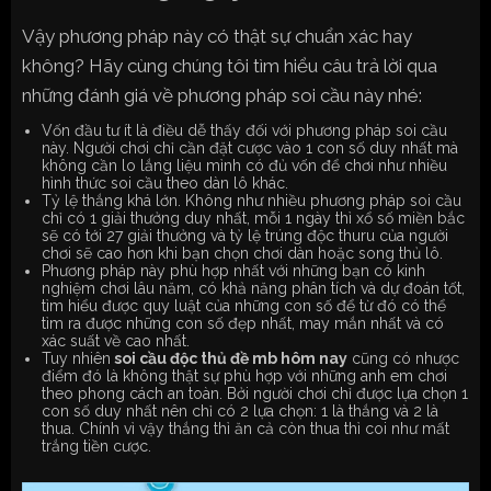
Vậy phương pháp này có thật sự chuẩn xác hay
không? Hãy cùng chúng tôi tìm hiểu câu trả lời qua
những đánh giá về phương pháp soi cầu này nhé:
Vốn đầu tư ít là điều dễ thấy đối với phương pháp soi cầu
này. Người chơi chỉ cần đặt cược vào 1 con số duy nhất mà
không cần lo lắng liệu mình có đủ vốn để chơi như nhiều
hình thức soi cầu theo dàn lô khác.
Tỷ lệ thắng khá lớn. Không như nhiều phương pháp soi cầu
chỉ có 1 giải thưởng duy nhất, mỗi 1 ngày thì xổ số miền bắc
sẽ có tới 27 giải thưởng và tỷ lệ trúng độc thuru của người
chơi sẽ cao hơn khi bạn chọn chơi dàn hoặc song thủ lô.
Phương pháp này phù hợp nhất với những bạn có kinh
nghiệm chơi lâu năm, có khả năng phân tích và dự đoán tốt,
tìm hiểu được quy luật của những con số để từ đó có thể
tìm ra được những con số đẹp nhất, may mắn nhất và có
xác suất về cao nhất.
Tuy nhiên
soi cầu độc thủ đề mb hôm nay
cũng có nhược
điểm đó là không thật sự phù hợp với những anh em chơi
theo phong cách an toàn. Bởi người chơi chỉ được lựa chọn 1
con số duy nhất nên chỉ có 2 lựa chọn: 1 là thắng và 2 là
thua. Chính vì vậy thắng thì ăn cả còn thua thì coi như mất
trắng tiền cược.