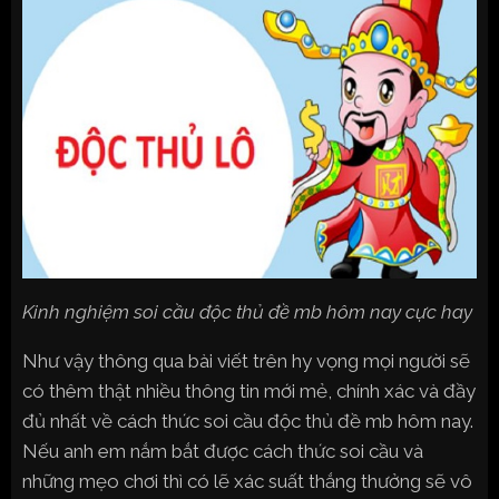
Kinh nghiệm soi cầu độc thủ đề mb hôm nay cực hay
Như vậy thông qua bài viết trên hy vọng mọi người sẽ
có thêm thật nhiều thông tin mới mẻ, chính xác và đầy
đủ nhất về cách thức soi cầu độc thủ đề mb hôm nay.
Nếu anh em nắm bắt được cách thức soi cầu và
những mẹo chơi thì có lẽ xác suất thắng thưởng sẽ vô