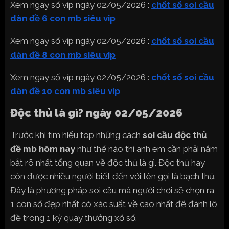
Xem ngay số víp ngày 02/05/2026 :
chốt số soi cầu
dàn đề 6 con mb siêu vip
Xem ngay số víp ngày 02/05/2026 :
chốt số soi cầu
dàn đề 8 con mb siêu vip
Xem ngay số víp ngày 02/05/2026 :
chốt số soi cầu
dàn đề 10 con mb siêu vip
Độc thủ là gì? ngày 02/05/2026
Trước khi tìm hiểu top những cách
soi cầu độc thủ
đề mb hôm nay
như thế nào thì anh em cần phải nắm
bắt rõ nhất tổng quan về độc thủ là gì. Độc thủ hay
còn được nhiều người biết đến với tên gọi là bạch thủ.
Đây là phương pháp soi cầu mà người chơi sẽ chọn ra
1 con số đẹp nhất có xác suất về cao nhất để đánh lô
đề trong 1 kỳ quay thưởng xổ số.