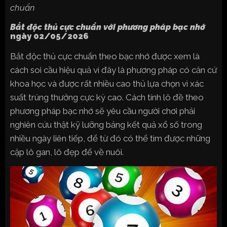
chuẩn
Bắt độc thủ cực chuẩn với phương pháp bạc nhớ
ngày 02/05/2026
Bắt độc thủ cực chuẩn theo bạc nhớ được xem là
cách soi cầu hiệu quả vì đây là phương pháp có căn cứ
khoa học và được rất nhiều cao thủ lựa chọn vì xác
suất trúng thưởng cực kỳ cao. Cách tính lô đề theo
phương pháp bạc nhớ sẽ yêu cầu người chơi phải
nghiên cứu thật kỹ lưỡng bảng kết quả xổ số trong
nhiều ngày liên tiếp, để từ đó có thể tìm được những
cặp lô gan, lô đẹp để về nuôi.