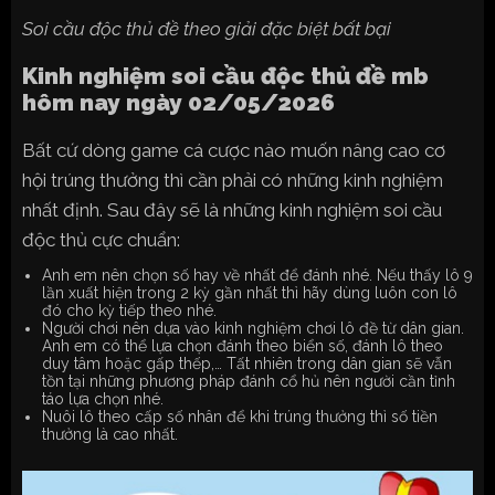
Soi cầu độc thủ đề theo giải đặc biệt bất bại
Kinh nghiệm soi cầu độc thủ đề mb
hôm nay ngày 02/05/2026
Bất cứ dòng game cá cược nào muốn nâng cao cơ
hội trúng thưởng thì cần phải có những kinh nghiệm
nhất định. Sau đây sẽ là những kinh nghiệm soi cầu
độc thủ cực chuẩn:
Anh em nên chọn số hay về nhất để đánh nhé. Nếu thấy lô 9
lần xuất hiện trong 2 kỳ gần nhất thì hãy dùng luôn con lô
đó cho kỳ tiếp theo nhé.
Người chơi nên dựa vào kinh nghiệm chơi lô đề từ dân gian.
Anh em có thể lựa chọn đánh theo biển số, đánh lô theo
duy tâm hoặc gấp thếp,… Tất nhiên trong dân gian sẽ vẫn
tồn tại những phương pháp đánh cổ hủ nên người cần tỉnh
táo lựa chọn nhé.
Nuôi lô theo cấp số nhân để khi trúng thưởng thì số tiền
thưởng là cao nhất.