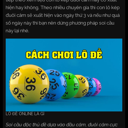
hiện hay không. Theo nhiều chuyên gia thì con lô kép
đuôi câm sẽ xuất hiện vào ngày thứ 3 và nếu như quá
số ngày này thì bạn nên dừng phương pháp soi cầu
này lại nhé.
LÔ ĐỀ ONLINE LÀ GÌ
Soi cầu độc thủ đề dựa vào đầu câm, đuôi câm cực