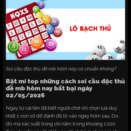
Soi cầu độc thủ đề mb hôm nay có chuẩn không?
Bật mí top những cách soi cầu độc thủ
đề mb hôm nay bất bại ngày
02/05/2026
Ngay từ cái tên đã biết người chơi chỉ chọn lựa duy
nhất 1 con số để đánh đề lô vào ngày hôm sau. Do
đó mà xác suất trúng chỉ nằm trong khoảng 1:100.