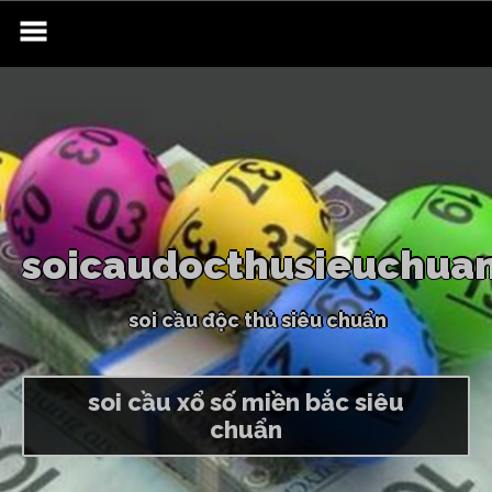
Skip
to
content
s
o
i
c
a
u
d
o
c
t
h
u
s
i
e
u
c
h
u
a
s
o
i
c
ầ
u
đ
ộ
c
t
h
ủ
s
i
ê
u
c
h
u
ẩ
n
soi cầu xổ số miền bắc siêu
chuẩn