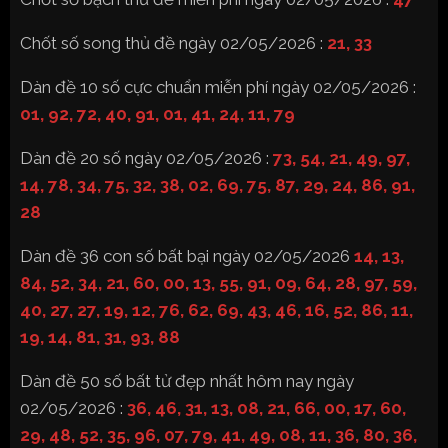
Chốt số song thủ đề ngày 02/05/2026 :
21, 33
Dàn đề 10 số cực chuẩn miễn phí ngày 02/05/2026 :
01, 92, 72, 40, 91, 01, 41, 24, 11, 79
Dàn đề 20 số ngày 02/05/2026 :
73, 54, 21, 49, 97,
14, 78, 34, 75, 32, 38, 02, 69, 75, 87, 29, 24, 86, 91,
28
Dàn đề 36 con số bất bại ngày 02/05/2026
14, 13,
84, 52, 34, 21, 60, 00, 13, 55, 91, 09, 64, 28, 97, 59,
40, 27, 27, 19, 12, 76, 62, 69, 43, 46, 16, 52, 86, 11,
19, 14, 81, 31, 93, 88
Dàn đề 50 số bất tử đẹp nhất hôm nay ngày
02/05/2026 :
36, 46, 31, 13, 08, 21, 66, 00, 17, 60,
29, 48, 52, 35, 96, 07, 79, 41, 49, 08, 11, 36, 80, 36,