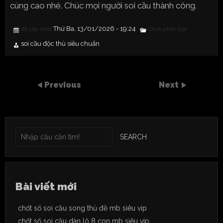
cùng cao nhé. Chúc mọi người soi cầu thành công.
Thứ Ba, 13/01/2026 - 19:24
đã câp nhật:
Chưa phân loại
soi cầu độc thủ siêu chuẩn
Previous
Next
SEARCH
Bài viết mới
chốt số soi cầu song thủ đề mb siêu vip
chốt số soi cầu dàn lô 8 con mb siêu vip