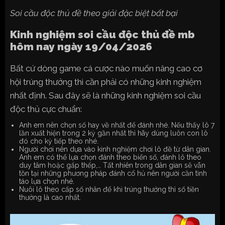
Soi cầu độc thủ đề theo giải đặc biệt bất bại
Kinh nghiệm soi cầu độc thủ đề mb
hôm nay ngày 19/04/2026
Bất cứ dòng game cá cược nào muốn nâng cao cơ
hội trúng thưởng thì cần phải có những kinh nghiệm
nhất định. Sau đây sẽ là những kinh nghiệm soi cầu
độc thủ cực chuẩn:
Anh em nên chọn số hay về nhất để đánh nhé. Nếu thấy lô 7
lần xuất hiện trong 2 kỳ gần nhất thì hãy dùng luôn con lô
đó cho kỳ tiếp theo nhé.
Người chơi nên dựa vào kinh nghiệm chơi lô đề từ dân gian.
Anh em có thể lựa chọn đánh theo biển số, đánh lô theo
duy tâm hoặc gấp thếp,… Tất nhiên trong dân gian sẽ vẫn
tồn tại những phương pháp đánh cổ hủ nên người cần tỉnh
táo lựa chọn nhé.
Nuôi lô theo cấp số nhân để khi trúng thưởng thì số tiền
thưởng là cao nhất.