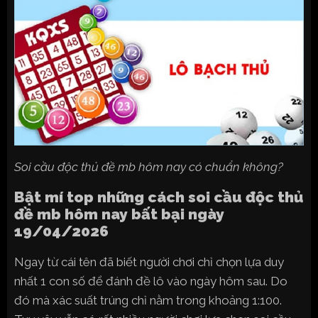
Soi cầu độc thủ đề mb hôm nay có chuẩn không?
Bật mí top những cách soi cầu độc thủ
đề mb hôm nay bất bại ngày
19/04/2026
Ngay từ cái tên đã biết người chơi chỉ chọn lựa duy
nhất 1 con số để đánh đề lô vào ngày hôm sau. Do
đó mà xác suất trúng chỉ nằm trong khoảng 1:100.