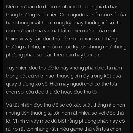
Nếu như bạn dự đoán chính xác thì có nghĩa là bạn
trúng thưởng và ăn tiền. Còn ngược lại nếu con số của
bạn không xuất hiện trong kỳ quay thưởng xổ số thì
coi như bạn thua và mất tất cả tiền cược của mình.
Chính vì vậy cầu độc thủ đề mb có xác suất thắng
thưởng rất nhỏ, tính rủi ro cực kỳ lớn không như những
phương pháp soi cầu theo dàn hay lô xiên.
Tuy nhiên độc thủ đề lô này không phân biệt là nằm
trong bất cứ vị trí nào, thuộc giải mấy trong kết quả
quay thưởng xổ số. Hiện nay người chơi có thể lựa
chọn soi cầu độc thủ đề hoặc độc thủ lô.
Và tất nhiên độc thủ đề sẽ có xác suất thắng nhỏ hơn
nhưng tiền thưởng lại lớn hơn rất nhiều so với độc thủ
lô. Chính vì vậy mặc dù biết rằng phương pháp này có
rủi ro rất lớn nhưng rất nhiều game thủ vẫn lựa chọn