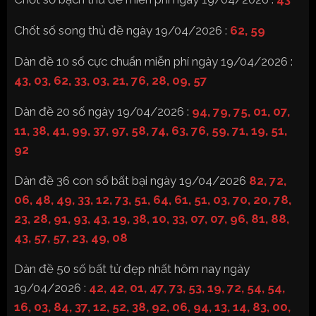
Chốt số song thủ đề ngày 19/04/2026 :
62, 59
Dàn đề 10 số cực chuẩn miễn phí ngày 19/04/2026 :
43, 03, 62, 33, 03, 21, 76, 28, 09, 57
Dàn đề 20 số ngày 19/04/2026 :
94, 79, 75, 01, 07,
11, 38, 41, 99, 37, 97, 58, 74, 63, 76, 59, 71, 19, 51,
92
Dàn đề 36 con số bất bại ngày 19/04/2026
82, 72,
06, 48, 49, 33, 12, 73, 51, 64, 61, 51, 03, 70, 20, 78,
23, 28, 91, 93, 43, 19, 38, 10, 33, 07, 07, 96, 81, 88,
43, 57, 57, 23, 49, 08
Dàn đề 50 số bất tử đẹp nhất hôm nay ngày
19/04/2026 :
42, 42, 01, 47, 73, 53, 19, 72, 54, 54,
16, 03, 84, 37, 12, 52, 38, 92, 06, 94, 13, 14, 83, 00,