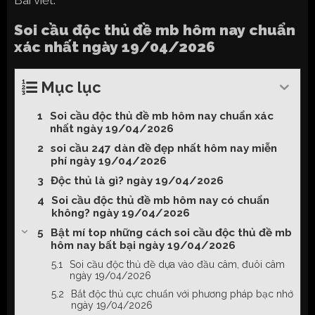
Bài viết:
Soi cầu độc thủ đề mb hôm nay chuẩn
xác nhất ngày 19/04/2026
Mục lục
Soi cầu độc thủ đề mb hôm nay chuẩn xác
nhất ngày 19/04/2026
soi cầu 247 dàn đề đẹp nhất hôm nay miễn
phí ngày 19/04/2026
Độc thủ là gì? ngày 19/04/2026
Soi cầu độc thủ đề mb hôm nay có chuẩn
không? ngày 19/04/2026
Bật mí top những cách soi cầu độc thủ đề mb
hôm nay bất bại ngày 19/04/2026
Soi cầu độc thủ đề dựa vào đầu câm, đuôi câm
ngày 19/04/2026
Bắt độc thủ cực chuẩn với phương pháp bạc nhớ
ngày 19/04/2026