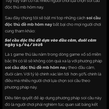
Tuy vậy vẫn có rất nhiều người chơi lựa chọn soi cầu
độc thủ mb hôm nay.
Sau đây chúng tôi sẽ bật mí top những cách
soi cầu
độc thủ đề mb hôm nay
bất bại cho mọi người chơi
cùng tham khảo:
Soi cầu độc thủ đề dựa vào đầu câm, đuôi câm
ngày 19/04/2026
Là 1 game thủ lâu năm trong dòng game xổ số miền
bắc thì có lẽ sẽ không còn quá xa lạ với phương pháp
soi cầu độc thủ đề mb hôm na
y theo đầu câm,
đuôi câm. Với tỷ lệ chính xác lên tới hơn 90% chính là
điều mà nhiều người chơi lựa chọn soi cầu theo
phương pháp này.
Điều tiên quyết để áp dụng phương pháp soi cầu này
đó là người chơi phải nghiêm túc quan sát bảng kết