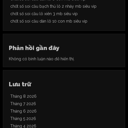
chốt số soi cầu bạch thủ lô 2 nháy mb siêu vip
chốt số soi cầu lô xiên 3 mb siêu vip
chốt số soi cầu dàn lô 10 con mb siêu vip
Phản hồi gần đây
Không có bình luận nào để hiển thị.
Lưu trữ
Tháng 8 2026
Tháng 7 2026
Tháng 6 2026
Tháng 5 2026
Tháng 4 2026