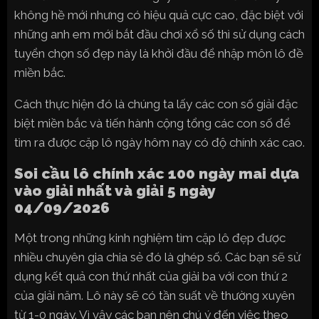
không hề mới nhưng có hiệu quả cực cao, đặc biệt với
những anh em mới bắt đầu chơi xổ số thì sử dụng cách
tuyển chọn số đẹp này là khởi đầu để nhập môn lô đề
miền bắc.
Cách thực hiện đó là chúng ta lấy các con số giải đặc
biệt miền bắc và tiến hành cộng tổng các con số để
tìm ra được cặp lô ngày hôm nay có độ chính xác cao.
Soi cầu lô chính xác 100 ngày mai dựa
vào giải nhất và giải 5 ngày
04/09/2026
Một trong những kinh nghiệm tìm cặp lô đẹp được
nhiều chuyên gia chia sẻ đó là ghép số. Các bạn sẽ sử
dụng kết quả con thứ nhất của giải ba với con thứ 2
của giải năm. Lô này sẽ có tần suất về thường xuyên
từ 1-0 ngày. Vì vậy các bạn nên chú ý đến việc theo