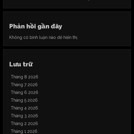
Phản hồi gần đây
Không có bình luận nào để hiển thị.
Lưu trữ
Tháng 8 2026
Tháng 7 2026
Tháng 6 2026
Tháng 5 2026
Tháng 4 2026
Tháng 3 2026
Tháng 2 2026
Tháng 1 2026