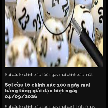
Soi cầu lô chính xác 100 ngày mai chính xác nhất
Soi cầu lô chính xác 100 ngày mai
bằng tổng giải đặc biệt ngày
04/09/2026
Soi cầu lô chính xác 100 ngày mai cách bắt số này