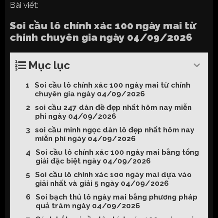
Bài viết:
Soi cầu lô chính xác 100 ngày mai từ
chính chuyên gia ngày 04/09/2026
Mục lục
Soi cầu lô chính xác 100 ngày mai từ chính
chuyên gia ngày 04/09/2026
soi cầu 247 dàn đề đẹp nhất hôm nay miễn
phí ngày 04/09/2026
soi cầu minh ngọc dàn lô đẹp nhất hôm nay
miễn phí ngày 04/09/2026
Soi cầu lô chính xác 100 ngày mai bằng tổng
giải đặc biệt ngày 04/09/2026
Soi cầu lô chính xác 100 ngày mai dựa vào
giải nhất và giải 5 ngày 04/09/2026
Soi bạch thủ lô ngày mai bằng phương pháp
quả trám ngày 04/09/2026