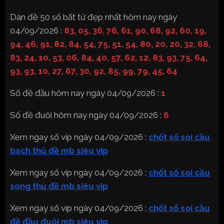
Dàn đề 50 số bất tử đẹp nhất hôm nay ngày
04/09/2026 :
83, 05, 36, 76, 61, 90, 68, 92, 60, 19,
94, 46, 91, 82, 84, 54, 75, 51, 54, 80, 20, 20, 32, 68,
83, 24, 10, 53, 06, 84, 40, 57, 62, 12, 83, 93, 75, 64,
93, 93, 10, 27, 67, 30, 92, 85, 99, 79, 45, 64
Số đề đầu hôm nay ngày 04/09/2026 :
1
Số đề đuôi hôm nay ngày 04/09/2026 :
6
Xem ngay số víp ngày 04/09/2026 :
chốt số soi cầu
bạch thủ đề mb siêu vip
Xem ngay số víp ngày 04/09/2026 :
chốt số soi cầu
song thủ đề mb siêu vip
Xem ngay số víp ngày 04/09/2026 :
chốt số soi cầu
đề đầu đuôi mb siêu vip