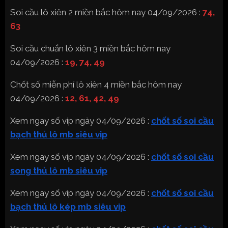
Soi cầu lô xiên 2 miền bắc hôm nay 04/09/2026 :
74,
63
Soi cầu chuẩn lô xiên 3 miền bắc hôm nay
04/09/2026 :
19, 74, 49
Chốt số miễn phí lô xiên 4 miền bắc hôm nay
04/09/2026 :
12, 61, 42, 49
Xem ngay số víp ngày 04/09/2026 :
chốt số soi cầu
bạch thủ lô mb siêu vip
Xem ngay số víp ngày 04/09/2026 :
chốt số soi cầu
song thủ lô mb siêu vip
Xem ngay số víp ngày 04/09/2026 :
chốt số soi cầu
bạch thủ lô kép mb siêu vip