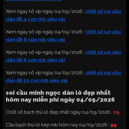
Xem ngay số víp ngày 04/09/2026 :
chốt số soi cầu
dàn đề 4 con mb siêu vip
Xem ngay số víp ngày 04/09/2026 :
chốt số soi cầu
dàn đề 6 con mb siêu vip
Xem ngay số víp ngày 04/09/2026 :
chốt số soi cầu
dàn đề 8 con mb siêu vip
Xem ngay số víp ngày 04/09/2026 :
chốt số soi cầu
dàn đề 10 con mb siêu vip
soi cầu minh ngọc dàn lô đẹp nhất
hôm nay miễn phí ngày 04/09/2026
Chốt số bạch thủ lô đẹp nhất ngày 04/09/2026 :
09
Cầu bạch thủ lô kép mb hôm nay 04/09/2026 :
99