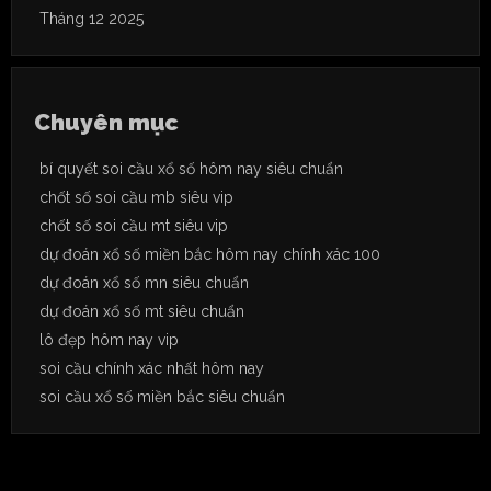
Tháng 12 2025
Chuyên mục
bí quyết soi cầu xổ số hôm nay siêu chuẩn
chốt số soi cầu mb siêu vip
chốt số soi cầu mt siêu vip
dự đoán xổ số miền bắc hôm nay chính xác 100
dự đoán xổ số mn siêu chuẩn
dự đoán xổ số mt siêu chuẩn
lô đẹp hôm nay vip
soi cầu chính xác nhất hôm nay
soi cầu xổ số miền bắc siêu chuẩn