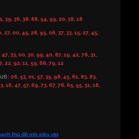
1, 39, 36, 38, 88, 54, 99, 20, 38, 18
, 27, 00, 45, 28, 95, 06, 37, 33, 15, 27, 45,
, 47, 33, 00, 30, 99, 40, 87, 19, 42, 78, 31,
7, 22, 92, 11, 59, 66, 79, 12
026 :
06, 53, 01, 57, 35, 98, 45, 61, 83, 83,
3, 16, 47, 57, 69, 73, 67, 76, 65, 55, 31, 18,
bạch thủ đề mb siêu vip