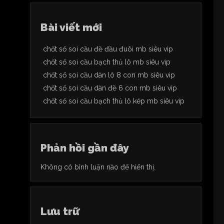
Bài viết mới
chốt số soi cầu đề đầu đuôi mb siêu vip
chốt số soi cầu bạch thủ lô mb siêu vip
chốt số soi cầu dàn lô 8 con mb siêu vip
chốt số soi cầu dàn đề 6 con mb siêu vip
chốt số soi cầu bạch thủ lô kép mb siêu vip
Phản hồi gần đây
Không có bình luận nào để hiển thị.
Lưu trữ