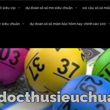
t siêu vip
dự đoán xổ số mn siêu chuẩn
soi cầu xổ số mi
y siêu chuẩn
dự đoán xổ số miền bắc hôm nay chính xác 100
d
o
c
t
h
u
s
i
e
u
c
h
u