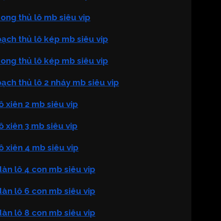
song thủ lô mb siêu vip
bạch thủ lô kép mb siêu vip
song thủ lô kép mb siêu vip
bạch thủ lô 2 nháy mb siêu vip
ô xiên 2 mb siêu vip
ô xiên 3 mb siêu vip
lô xiên 4 mb siêu vip
dàn lô 4 con mb siêu vip
dàn lô 6 con mb siêu vip
dàn lô 8 con mb siêu vip