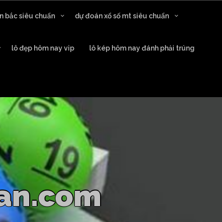
ền bắc siêu chuẩn
dự đoán xổ số mt siêu chuẩn
lô đẹp hôm nay vip
lô kép hôm nay đánh phải trúng
a
n
.
c
o
m