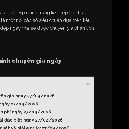
con lô víp đánh trúng liên tiếp thì chúc
là một nơi cấp số siêu chuẩn dựa trên tiêu
 đẹp ngày mai sẽ được chuyên gia phân tích
hính chuyên gia ngày
uyên gia ngày 27/04/2026
í ngày 27/04/2026
ễn phí ngày 27/04/2026
iải đặc biệt ngày 27/04/2026
i nhất và giải 5 ngày 27/04/2026