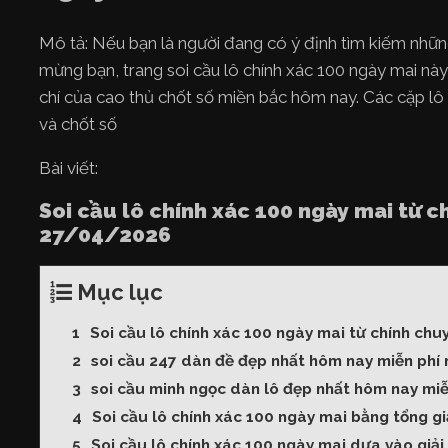
Mô tả: Nếu bạn là người đang có ý định tìm kiếm những 
mừng bạn, trang soi cầu lô chính xác 100 ngày mai này 
chí của cao thủ chốt số miền bắc hôm nay. Các cặp lô
và chốt số
Bài viết:
Soi cầu lô chính xác 100 ngày mai từ c
27/04/2026
Mục lục
Soi cầu lô chính xác 100 ngày mai từ chính ch
soi cầu 247 dàn đề đẹp nhất hôm nay miễn ph
soi cầu minh ngọc dàn lô đẹp nhất hôm nay mi
Soi cầu lô chính xác 100 ngày mai bằng tổng g
Soi cầu lô chính xác 100 ngày mai dựa vào giả