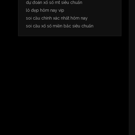
dự đoán xổ số mt siêu chuẩn
lô đẹp hôm nay vip
soi cầu chính xác nhất hôm nay
soi cầu xổ số miền bắc siêu chuẩn