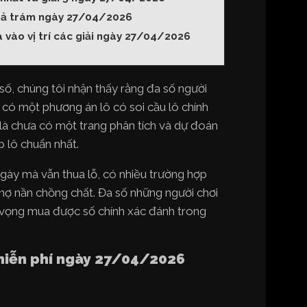
quả trám ngày 27/04/2026
 vào vị trí các giải ngày 27/04/2026
số, chúng tôi nhận thấy rằng đa số người
 có một phương án lô có soi cầu lô chính
là chưa có một trang phân tích và dự đoán
 lô chuẩn nhất.
ngày mà vẫn thua lỗ, có nhiều trường hợp
 nợ nần chồng chất. Đa số những người chơi
y vọng mua được số chính xác đánh trong
miễn phí ngày 27/04/2026