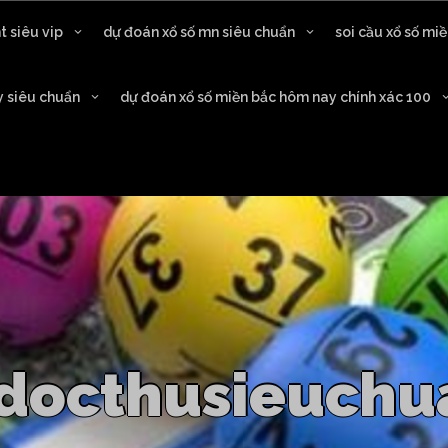
t siêu vip
dự đoán xổ số mn siêu chuẩn
soi cầu xổ số mi
y siêu chuẩn
dự đoán xổ số miền bắc hôm nay chính xác 100
d
o
c
t
h
u
s
i
e
u
c
h
u