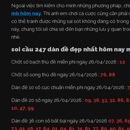
Ngoài việc tìm kiếm cho mình những phương pháp, chi
mb hôm nay
. Thì anh em chơi cá cược cũng cần phải 
có thể tránh được những sai sót không đáng có trong q
này, chúng tôi sẽ chia sẻ đến bạn những lưu ý quan tro
nhé.
soi cầu 247 dàn đề đẹp nhất hôm nay 
Chốt số bạch thủ đề miễn phí ngày 26/04/2026 :
12
Chốt số song thủ đề ngày 26/04/2026 :
76, 88
Dàn đề 10 số cực chuẩn miễn phí ngày 26/04/2026 :
7
Dàn đề 20 số ngày 26/04/2026 :
09, 36, 53, 32, 86, 84
10, 47, 99
Dàn đề 36 con số bất bại ngày 26/04/2026
07, 36, 69
73, 01, 56, 17, 64, 01, 04, 81, 35, 81, 77, 80, 90, 65, 