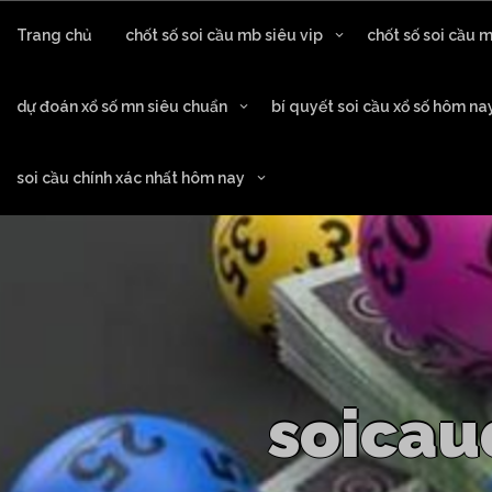
Skip
to
Trang chủ
chốt số soi cầu mb siêu vip
chốt số soi cầu m
content
dự đoán xổ số mn siêu chuẩn
bí quyết soi cầu xổ số hôm na
soi cầu chính xác nhất hôm nay
s
o
i
c
a
u