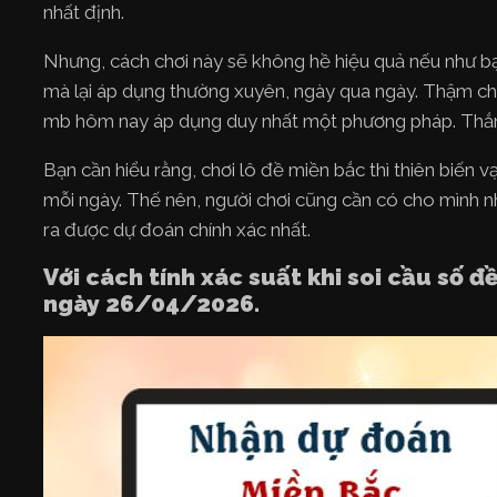
nhất định.
Nhưng, cách chơi này sẽ không hề hiệu quả nếu như b
mà lại áp dụng thường xuyên, ngày qua ngày. Thậm chí 
mb hôm nay áp dụng duy nhất một phương pháp. Thắng t
Bạn cần hiểu rằng, chơi lô đề miền bắc thì thiên biến v
mỗi ngày. Thế nên, người chơi cũng cần có cho mình
ra được dự đoán chính xác nhất.
Với cách tính xác suất khi soi cầu số 
ngày 26/04/2026.