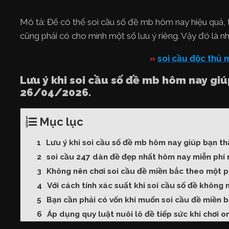
Mô tả: Để có thể soi cầu số đề mb hôm nay hiệu quả, 
cũng phải có cho mình một số lưu ý riêng. Vậy đó là 
»
soi cầu độc thủ 
Lưu ý khi soi cầu số đề mb hôm nay gi
26/04/2026.
Mục lục
Lưu ý khi soi cầu số đề mb hôm nay giúp bạn 
soi cầu 247 dàn đề đẹp nhất hôm nay miễn ph
Không nên chơi soi cầu đề miền bắc theo một
Với cách tính xác suất khi soi cầu số đề khôn
Bạn cần phải có vốn khi muốn soi cầu đề miền
Áp dụng quy luật nuôi lô đề tiếp sức khi chơi 