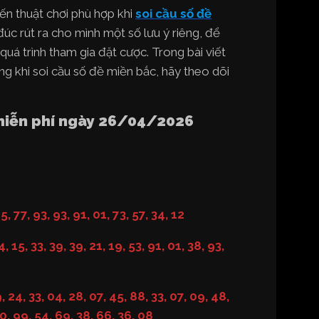
ến thuật chơi phù hợp khi
soi cầu số đề
đúc rút ra cho mình một số lưu ý riêng, để
uá trình tham gia đặt cược. Trong bài viết
ng khi soi cầu số đề miền bắc, hãy theo dõi
miễn phí ngày 26/04/2026
5, 77, 93, 93, 91, 01, 73, 57, 34, 12
, 15, 33, 39, 39, 21, 19, 53, 91, 01, 38, 93,
, 24, 33, 04, 28, 07, 45, 88, 33, 07, 09, 48,
90, 99, 54, 69, 38, 66, 36, 08