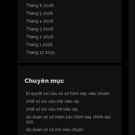
Tháng 6 2026
Tháng 5 2026
Tháng 4 2026
Tháng 3 2026
Tháng 2 2026
Tháng 1 2026
Tháng 12 2025
Chuyên mục
bí quyết soi cầu xổ số hôm nay siêu chuẩn
chốt số soi cầu mb siêu vip
chốt số soi cầu mt siêu vip
dự đoán xổ số miền bắc hôm nay chính xác
100
dự đoán xổ số mn siêu chuẩn