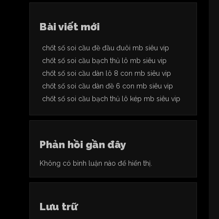
Bài viết mới
chốt số soi cầu đề đầu đuôi mb siêu vip
chốt số soi cầu bạch thủ lô mb siêu vip
chốt số soi cầu dàn lô 8 con mb siêu vip
chốt số soi cầu dàn đề 6 con mb siêu vip
chốt số soi cầu bạch thủ lô kép mb siêu vip
Phản hồi gần đây
Không có bình luận nào để hiển thị.
Lưu trữ