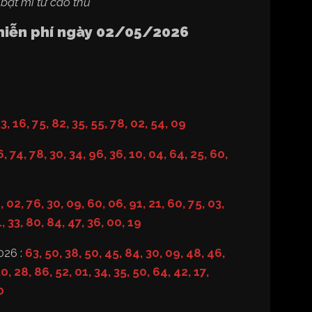
bật mí từ cao thủ
miễn phí ngày 02/05/2026
3, 16, 75, 82, 35, 55, 78, 02, 54, 09
6, 74, 78, 30, 34, 96, 36, 10, 04, 64, 25, 60,
, 02, 76, 30, 09, 60, 06, 91, 21, 60, 75, 03,
1, 33, 80, 84, 47, 36, 00, 19
026 :
63, 50, 38, 50, 45, 84, 30, 09, 48, 46,
0, 28, 86, 52, 01, 34, 35, 50, 64, 42, 17,
0