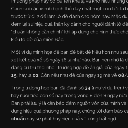
Phương pháp này có cái tên khá lạ và khó hiểu nhưng c
Cách soi cầu xsmb bạch thủ duy nhất một con tức là bạ
trước trừ đi 2 để làm lô đề đánh cho hôm nay. Mặc dù 
đem lại sự hiệu quả thần kỳ dành cho người đánh lô đ
“chuẩn không cần chỉnh” khi áp dụng cho hình thức chơi
kiểu lô đề của miền Bắc.
Một ví dụ minh họa để bạn để bắt dễ hiểu hơn như sau:
xét kết quả xổ số ngày 16 là như nào. Bạn nên nhớ là 
đang cư trú thôi nhé. Trường hợp đề ăn giải của ngày 1
15
, hay là
02
. Còn nếu như đề của ngày 19 mà về
08
/
Trong trường hợp bạn đã đánh số
34
(như ví dụ trên) 
hãy nuôi tiếp con số này trong vòng 8 đến 8 ngày nữa v
Bạn phải lưu ý là cần bảo đảm nguồn vốn của mình và
dụng hiệu quả phương pháp này, chúng tôi đảm bảo c
chuẩn
này sẽ phát huy hiệu quả vô cùng bất ngờ.