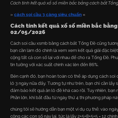
Cách tính kết quả xổ số miền bắc bằng cách bắt Tổn
»
cách soi cầu 3 càng siêu chuẩn
«
Cách tính kết quả xổ số miền bắc bằn
02/05/2026
Cách soi cầu xsmb bằng cách bắt Tổng Đề cũng tương
bạn cần làm đó chính là xem xem kết quả giải đặc biệt
cộng tất cả con số lại với nhau để cho ra Tổng Đề. P
tin tưởng với xác suất chính xác lên đến 86%.
Bên cạnh đó, bạn hoàn toàn có thể áp dụng cách soi c
lô 3 ngày nữa đấy. Tương tự như trên, bạn chỉ cần lấy 
đảm bảo kết quả ăn lô đề khá cao rồi. Tuy nhiên, bạn 
Phần lớn, khi bắt đầu từ ngày thứ 4 thì phương pháp n
chúng tôi sẽ hướng dẫn bạn một ví dụ cụ thể: vào ngày
cộng các con số này lại, tức là lấy 2+5+8+5+5 = 12 chí