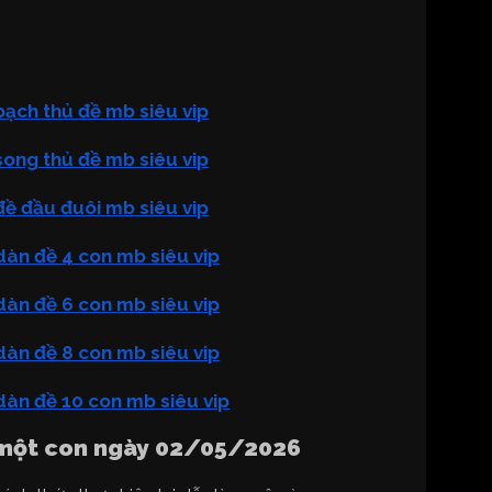
bạch thủ đề mb siêu vip
song thủ đề mb siêu vip
đề đầu đuôi mb siêu vip
 dàn đề 4 con mb siêu vip
 dàn đề 6 con mb siêu vip
 dàn đề 8 con mb siêu vip
 dàn đề 10 con mb siêu vip
 một con ngày 02/05/2026