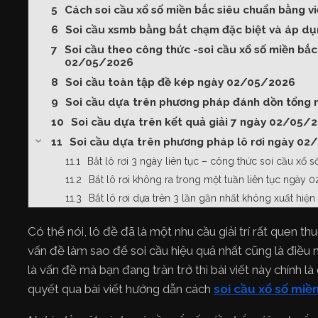
Cách soi cầu xổ số miền bắc siêu chuẩn bằng v
Soi cầu xsmb bằng bắt chạm đặc biệt và áp d
Soi cầu theo công thức -soi cầu xổ số miền bắc
02/05/2026
Soi cầu toàn tập đề kép ngày 02/05/2026
Soi cầu dựa trên phương pháp đánh dồn tổng
Soi cầu dựa trên kết quả giải 7 ngày 02/05/
Soi cầu dựa trên phương pháp lô rơi ngày 0
Bắt lô rơi 3 ngày liên tục – công thức soi cầu x
Bắt lô rơi không ra trong một tuần liên tục ngày
Bắt lô rơi dựa trên 3 lần gần nhất không xuất hiệ
Có thể nói, lô đề đã là một nhu cầu giải trí rất quen t
vấn đề làm sao để soi cầu hiệu quả nhất cũng là điều
là vấn đề mà bạn đang trăn trở thì bài viết này chính l
quyết qua bài viết hướng dẫn cách
soi cầu xổ số miề