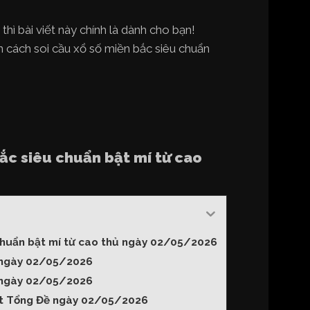
hì bài viết này chính là dành cho bạn!
ẫn cách soi cầu xổ số miền bắc siêu chuẩn
bắc siêu chuẩn bật mí từ cao
 chuẩn bật mí từ cao thủ ngày 02/05/2026
í ngày 02/05/2026
n ngày 02/05/2026
bắt Tổng Đề ngày 02/05/2026