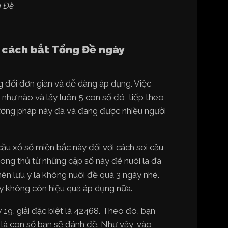
g Đề
g cách bắt Tổng Đề ngày
 đối đơn giản và dễ dàng áp dụng. Việc
 như nào và lấy luôn 5 con số đó, tiếp theo
hương pháp này đã và đang được nhiều người
ầu xổ số miền bắc này đối với cách soi cầu
song thủ từ những cặp số này để nuôi là đã
nên lưu ý là không nuôi đề quá 3 ngày nhé.
ày không còn hiệu quả áp dụng nữa.
 19, giải đặc biệt là 42468. Theo đó, bạn
nh là con số bạn sẽ đánh đề. Như vậy, vào