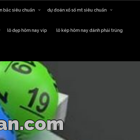
ền bắc siêu chuẩn
dự đoán xổ số mt siêu chuẩn
lô đẹp hôm nay vip
lô kép hôm nay đánh phải trúng
a
n
.
c
o
m