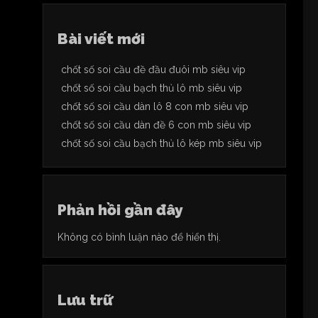
Bài viết mới
chốt số soi cầu đề đầu đuôi mb siêu vip
chốt số soi cầu bạch thủ lô mb siêu vip
chốt số soi cầu dàn lô 8 con mb siêu vip
chốt số soi cầu dàn đề 6 con mb siêu vip
chốt số soi cầu bạch thủ lô kép mb siêu vip
Phản hồi gần đây
Không có bình luận nào để hiển thị.
Lưu trữ